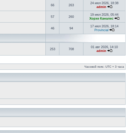
24 июл 2026, 18:38
66
263
admin
19 июл 2026, 05:44
57
260
Хорхе Каналес
17 июл 2026, 18:14
46
94
Provincial
01 авг 2026, 14:10
253
708
admin
Часовой пояс: UTC + 3 часа