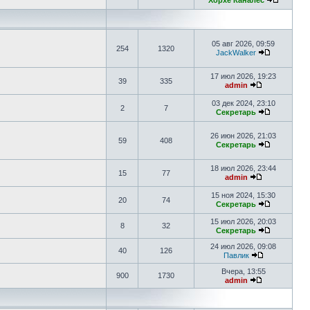
Хорхе Каналес
05 авг 2026, 09:59
254
1320
JackWalker
17 июл 2026, 19:23
39
335
admin
03 дек 2024, 23:10
2
7
Секретарь
26 июн 2026, 21:03
59
408
Секретарь
18 июл 2026, 23:44
15
77
admin
15 ноя 2024, 15:30
20
74
Секретарь
15 июл 2026, 20:03
8
32
Секретарь
24 июл 2026, 09:08
40
126
Павлик
Вчера, 13:55
900
1730
admin