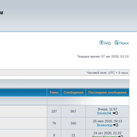
м
FAQ
Поиск
Текущее время: 07 авг 2026, 01:10
Часовой пояс: UTC + 3 часа
Темы
Сообщения
Последнее сообщение
Вчера, 11:57
187
867
Sovetchik
25 июн 2026, 09:13
79
340
Всеволод
24 окт 2020, 21:22
8
21