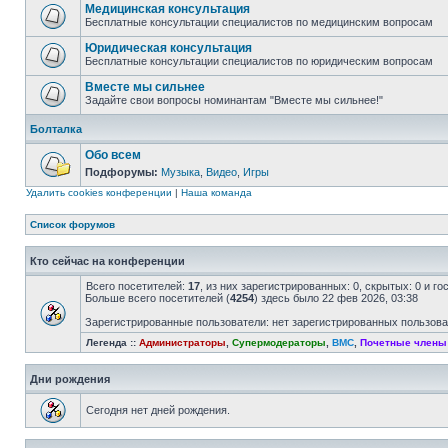
Медицинская консультация
Бесплатные консультации специалистов по медицинским вопросам
Юридическая консультация
Бесплатные консультации специалистов по юридическим вопросам
Вместе мы сильнее
Задайте свои вопросы номинантам "Вместе мы сильнее!"
Болталка
Обо всем
Подфорумы:
Музыка
,
Видео
,
Игры
Удалить cookies конференции
|
Наша команда
Список форумов
Кто сейчас на конференции
Всего посетителей:
17
, из них зарегистрированных: 0, скрытых: 0 и г
Больше всего посетителей (
4254
) здесь было 22 фев 2026, 03:38
Зарегистрированные пользователи: нет зарегистрированных пользов
Легенда ::
Администраторы
,
Супермодераторы
,
ВМС
,
Почетные члены
Дни рождения
Сегодня нет дней рождения.