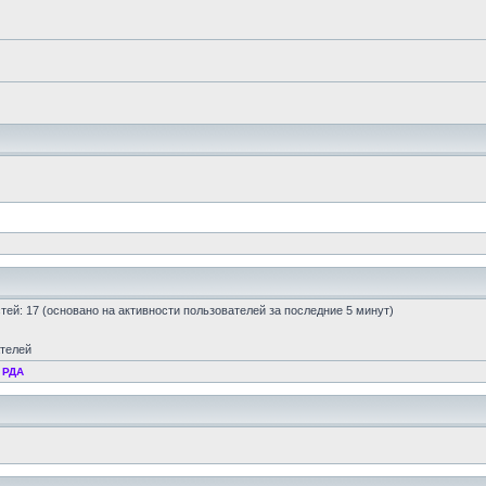
остей: 17 (основано на активности пользователей за последние 5 минут)
ателей
 РДА