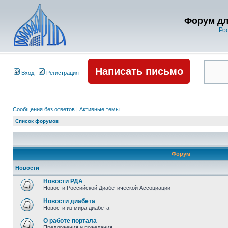
Форум дл
Ро
Написать письмо
Вход
Регистрация
Сообщения без ответов
|
Активные темы
Список форумов
Форум
Новости
Новости РДА
Новости Российской Диабетической Ассоциации
Новости диабета
Новости из мира диабета
О работе портала
Предложения и пожелания