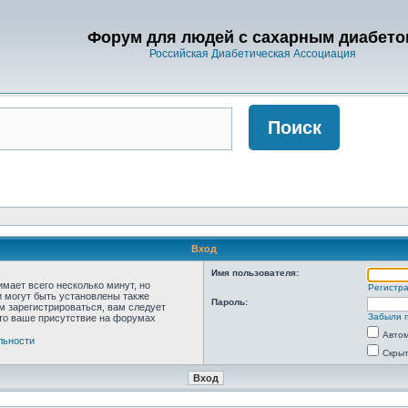
Форум для людей с сахарным диабето
Российская Диабетическая Ассоциация
Вход
Имя пользователя:
мает всего несколько минут, но
Регистр
 могут быть установлены также
Пароль:
м зарегистрироваться, вам следует
Забыли 
что ваше присутствие на форумах
Автом
льности
Скрыт