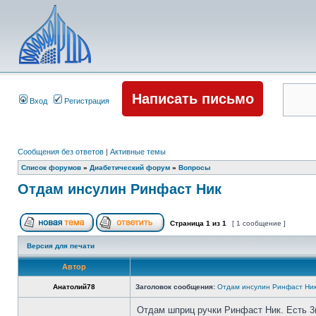
Написать письмо
Вход
Регистрация
Сообщения без ответов
|
Активные темы
Список форумов
»
Диабетический форум
»
Вопросы
Отдам инсулин Ринфаст Ник
Страница
1
из
1
[ 1 сообщение ]
Версия для печати
Автор
Анатолий78
Заголовок сообщения:
Отдам инсулин Ринфаст Ни
Отдам шприц ручки Ринфаст Ник. Есть 3(