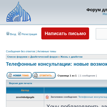
Форум дл
Ро
Написать письмо
Вход
Регистрация
Сообщения без ответов
|
Активные темы
Список форумов
»
Диабетический форум
»
Жизнь с диабетом
Телефонные консультации: новые возмож
Страница
1
из
1
[ 1 сообщение ]
Версия для печати
Автор
Заголовок сообщения:
Телефонные консультац
zxvshdsdgsgds
Хочу поблагодарить з