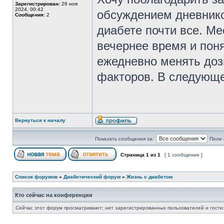
Зарегистрирован:
26 ноя
2024, 00:42
обсуждением дневнико
Сообщения:
2
диабете почти все. Ме
вечернее время и пон
ежедневно менять доз
факторов. В следующе
Вернуться к началу
Показать сообщения за:
Поле 
Страница
1
из
1
[ 1 сообщение ]
Список форумов
»
Диабетический форум
»
Жизнь с диабетом
Кто сейчас на конференции
Сейчас этот форум просматривают: нет зарегистрированных пользователей и гости: