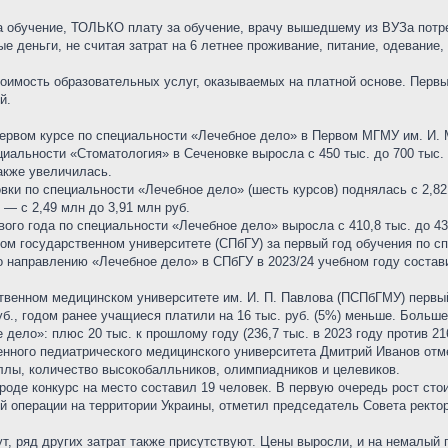
 на обучение, ТОЛЬКО плату за обучение, врачу вышедшему из ВУЗа пот
е деньги, не считая затрат на 6 летнее проживание, питание, одевание, т
оимость образовательных услуг, оказываемых на платной основе. Первы
й.
рвом курсе по специальности «Лечебное дело» в Первом МГМУ им. И. М.
иальности «Стоматология» в Сеченовке выросла с 450 тыс. до 700 тыс. 
акже увеличилась.
вки по специальности «Лечебное дело» (шесть курсов) поднялась с 2,82
 — с 2,49 млн до 3,91 млн руб.
го года по специальности «Лечебное дело» выросла с 410,8 тыс. до 430 
ом государственном университете (СПбГУ) за первый год обучения по с
о направлению «Лечебное дело» в СПбГУ в 2023/24 учебном году состави
твенном медицинском университете им. И. П. Павлова (ПСПбГМУ) первы
уб., годом ранее учащиеся платили на 16 тыс. руб. (5%) меньше. Боль
дело»: плюс 20 тыс. к прошлому году (236,7 тыс. в 2023 году против 216
енного педиатрического медицинского университета Дмитрий Иванов отм
ллы, количество высокобалльников, олимпиадников и целевиков.
роде конкурс на место составил 19 человек. В первую очередь рост стои
 операции на территории Украины, отметил председатель Совета ректор
, ряд других затрат также присутствуют. Цены выросли, и на немалый 