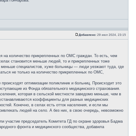
мара Гончарова.
Добавлено:
29 июл 2024, 23:15
я на количество прикрепленных по ОМС граждан. То есть, чем
селах становится меньше людей, то и прикрепленных тоже
— меньше специалистов, хуже больницы — люди уезжают туда, где
ваться не только на количество прикрепленных по ОМС,
 происходят оптимизации поликлиник и больниц. Происходит это
оступающие из Фонда обязательного медицинского страхования.
селения, которая в сельской местности заведомо меньше, чем в
, устанавливаются коэффициенты для разных медицинских
остей. Конечно, в селах есть отток населения, и если мы
ривлекать людей на село. А без них, в свою очередь, невозможно
яли участие председатель Комитета ГД по охране здоровья Бадма
ародного фронта и медицинского сообщества, добавила