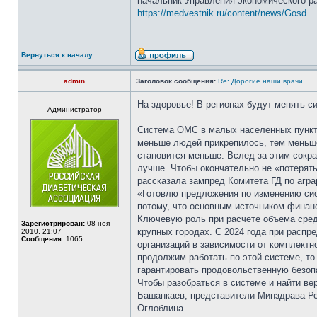
начальник Управления экономического р
https://medvestnik.ru/content/news/Gosd ...
Вернуться к началу
admin
Заголовок сообщения:
Re: Дорогие наши врачи
На здоровье! В регионах будут менять 
Администратор
Система ОМС в малых населенных пункта
меньше людей прикрепилось, тем меньше
становится меньше. Вслед за этим сокр
лучше. Чтобы окончательно не «потерять
рассказала зампред Комитета ГД по агр
«Готовлю предложения по изменению сис
потому, что основным источником финан
Ключевую роль при расчете объема сред
Зарегистрирован:
08 ноя
крупных городах. С 2024 года при расп
2010, 21:07
Сообщения:
1065
организаций в зависимости от комплектн
продолжим работать по этой системе, то
гарантировать продовольственную безоп
Чтобы разобраться в системе и найти ве
Башанкаев, представители Минздрава Ро
Оглоблина.