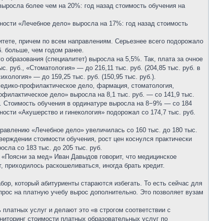
ыросла более чем на 20%: год назад стоимость обучения на
ности «Лечебное дело» выросла на 17%: год назад стоимость
итете, причем по всем направлениям. Серьезнее всего подорожало
б. больше, чем годом ранее.
образования (специалитет) выросла на 5,5%. Так, плата за очное
. руб., «Стоматология» — до 216,11 тыс. руб. (204,85 тыс. руб. в
ология» — до 159,25 тыс. руб. (150,95 тыс. руб.).
медико-профилактическое дело, фармация, стоматология,
филактическое дело» выросла на 8,1 тыс. руб. — со 141,9 тыс.
%. Стоимость обучения в ординатуре выросла на 8−9% — со 184
ности «Акушерство и гинекология» подорожал со 174,7 тыс. руб.
правлению «Лечебное дело» увеличилась со 160 тыс. до 180 тыс.
тверждении стоимости обучения, рост цен коснулся практически
сла со 183 тыс. до 205 тыс. руб.
 «Поясни за мед» Иван Давыдов говорит, что медицинское
, приходилось раскошеливаться, иногда брать кредит.
ор, который абитуриенты стараются избегать. То есть сейчас для
прос на платную учебу вырос дополнительно. Это позволяет вузам
платных услуг и делают это «в строгом соответствии с
ниторинг стоимости платных образовательных услуг по