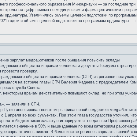
него профессионального образования Минобрнауки — за последние три г
контрольных цифр приема по медицинским и фармацевтическим програм
ам ординатуры. Увеличились объемы целевой подготовки по программам
2021 годом и объемы целевой подготовки по программам ординатуры — н
ение зарплат медработников после обещания повысить оклады
ражданского общества и правам человека и депутаты Госдумы отреагиро
 провести проверку.
 гражданского общества и правам человека (СПЧ) из регионов поступаю
днимался на встрече главы СПЧ Валерия Фадеева с председателем Коми
пресс-служба Совета.
ст, некоторым врачам действительно повышают оклад, но при этом убир
а», — заявили в СПЧ.
р Путин анонсировал новые меры финансовой поддержки медработников
с 1 апреля во всех субъектах. При этом глава государства уточнил, ч
зарплате бюджетников зачастую игнорируется: по данным Профсоюза ра
остигается значение в 50% и выше (данные по всем категориям работник
ктуре зарплат очень низкая. В большинстве регионов зарплаты врачей 