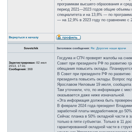
программам высшего образования и сред
период 2021—2023 годов общие объемы 
специалитета и на 13,8% — по программ
— на 12,9% в 2023 году по сравнению с 
Вернуться к началу
Sovetchik
Заголовок сообщения:
Re: Дорогие наши врачи
Госдума и СПЧ проверят жалобы на сниж
Зарегистрирован:
02 июл
Совет при президенте РФ по развитию г
2013, 17:41
обещания повысить оклады. Планируется
Сообщения:
368
В Совет при президенте РФ по развитию
президента повысить оклады. Вопрос по
Ярославом Ниловым 19 июля, сообщила 
Там уточнили, что, по информации с ме
оказывается даже ниже изначальной.
«Эта информация должна быть проверен
В феврале 2024 года президент Владими
заработной платы медработников до 50% 
Сейчас планка в 50% окладной части в 
только в пяти субъектах. Только в 11 д
гарантированной окладной части в стру