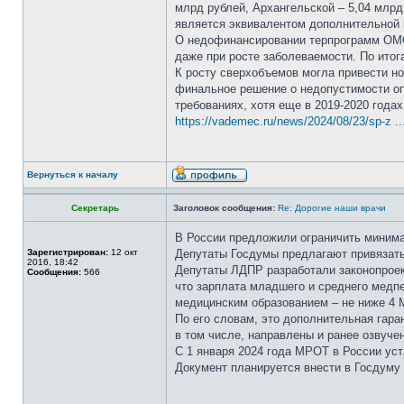
млрд рублей, Архангельской – 5,04 млрд
является эквивалентом дополнительной 
О недофинансировании терпрограмм ОМС 
даже при росте заболеваемости. По итог
К росту сверхобъемов могла привести н
финальное решение о недопустимости опл
требованиях, хотя еще в 2019-2020 года
https://vademec.ru/news/2024/08/23/sp-z ..
Вернуться к началу
Секретарь
Заголовок сообщения:
Re: Дорогие наши врачи
В России предложили ограничить миним
Зарегистрирован:
12 окт
Депутаты Госдумы предлагают привязать
2016, 18:42
Депутаты ЛДПР разработали законопроек
Сообщения:
566
что зарплата младшего и среднего медп
медицинским образованием – не ниже 4 
По его словам, это дополнительная гар
в том числе, направлены и ранее озвуче
С 1 января 2024 года МРОТ в России уст
Документ планируется внести в Госдуму 3