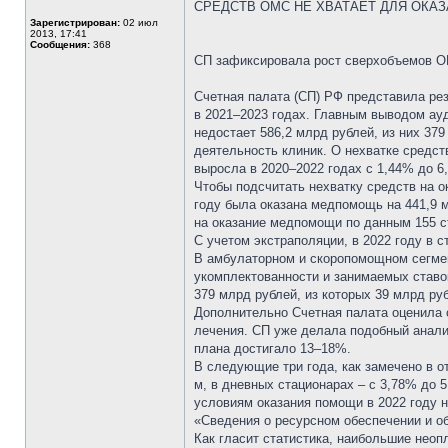
СРЕДСТВ ОМС НЕ ХВАТАЕТ ДЛЯ ОК
Зарегистрирован:
02 июл
2013, 17:41
Сообщения:
368
СП зафиксировала рост сверхобъемов О
Счетная палата (СП) РФ представила ре
в 2021–2023 годах. Главным выводом ау
недостает 586,2 млрд рублей, из них 37
деятельность клиник. О нехватке средс
выросла в 2020–2022 годах с 1,44% до 
Чтобы подсчитать нехватку средств на 
году была оказана медпомощь на 441,9 
на оказание медпомощи по данным 155 с
С учетом экстраполяции, в 2022 году в с
В амбулаторном и скоропомощном сегмен
укомплектованности и занимаемых ставок
379 млрд рублей, из которых 39 млрд ру
Дополнительно Счетная палата оценила 
лечения. СП уже делала подобный анализ
плана достигало 13–18%.
В следующие три года, как замечено в о
м, в дневных стационарах – с 3,78% до 
условиям оказания помощи в 2022 году 
«Сведения о ресурсном обеспечении и о
Как гласит статистика, наибольшие нео