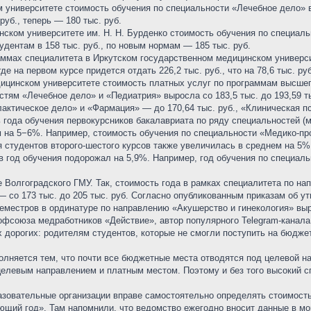
 университете стоимость обучения по специальности «Лечебное дело» в
руб., теперь — 180 тыс. руб.
ском университете им. Н. Н. Бурденко стоимость обучения по специаль
удентам в 158 тыс. руб., по новым нормам — 185 тыс. руб.
аммах специалитета в Иркутском государственном медицинском универс
де на первом курсе придется отдать 226,2 тыс. руб., что на 78,6 тыс. ру
цинском университете стоимость платных услуг по программам высшего 
тям «Лечебное дело» и «Педиатрия» выросла со 183,5 тыс. до 193,59 тыс
ктическое дело» и «Фармация» — до 170,64 тыс. руб., «Клиническая псих
 года обучения первокурсников бакалавриата по ряду специальностей (
 на 5−6%. Например, стоимость обучения по специальности «Медико-про
ия студентов второго-шестого курсов также увеличилась в среднем на 5
ов год обучения подорожал на 5,9%. Например, год обучения по специаль
е Волгоградского ГМУ. Так, стоимость года в рамках специалитета по на
— со 173 тыс. до 205 тыс. руб. Согласно опубликованным приказам об у
семестров в ординатуре по направлению «Акушерство и гинекология» выро
офсоюза медработников «Действие», автор популярного Telegram-канала
 дорогих: родителям студентов, которые не смогли поступить на бюджет
лняется тем, что почти все бюджетные места отводятся под целевой наб
елевым направлением и платным местом. Поэтому и без того высокий с
зовательные организации вправе самостоятельно определять стоимость 
ющий год». Там напомнили, что ведомство ежегодно вносит данные в мо