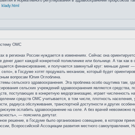
азвития и нормативного регулирования в здравоохранении профсоюза Та
 klady.html
систему ОМС
х в регионах России нуждается в изменениях. Сейчас она ориентируетс
 денег дают каждой конкретной поликлинике или больнице. А так как в 
ащается финансирование, и получается замкнутый круг: меньше денег 
 село», в Госдуме хотят продумать механизм, который будет ориентиро
арным вопросам Юлия Оглоблина.
темы сельского здравоохранения. Эта проблема особо ощутима там, где
сирования сельских учреждений здравоохранения являются средства, п
ств, поступающих в конкретную медорганизацию, играет численность на
ределении средств ОМС учитывается, в том числе, плотность населения
ости, радиуса обслуживания, транспортной доступности и других особенн
 рискуем ослабить здравоохранение на селе. А без врачей невозможно п
асность», — пояснила депутат.
рное решение, в Госдуме было организовано совещание, в котором прин
ссии, Всероссийской Ассоциации развития местного самоуправления, Н