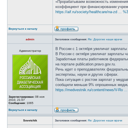
«Прорабатываем возможность изменения
коэффициент при финансировании учрежд
https://aif.ru/society/healthcare/na-zd ...
Вернуться к началу
admin
Заголовок сообщения:
Re: Дорогие наши врачи
В России с 1 октября увеличат зарплаты
Администратор
В России с октября увеличат зарплаты ч
Заработные платы работников федеральн
на портале publication.pravo.gov.ru.
Речь идет о преподавателях федеральны
экспертизы, науки и других сферах.
Пока ситуация с ростом зарплат у медра
сообщили меньше 9% опрошенных медицин
https://medvestnik.ru/content/news/V-Ro ...
Зарегистрирован:
08 ноя
2010, 21:07
Сообщения:
1065
Вернуться к началу
Sovetchik
Заголовок сообщения:
Re: Дорогие наши врачи