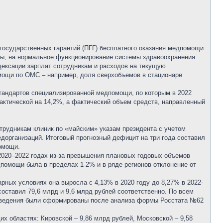
государственных гарантий (ПГГ) бесплатного оказания медпомощи
ты, на нормальное функционирование системы здравоохранения
ндексации зарплат сотрудникам и расходов на текущую
омощи по ОМС – например, доля сверхобъемов в стационаре
стандартов специализированной медпомощи, по которым в 2022
актической на 14,2%, а фактический объем средств, направленный
трудникам клиник по «майским» указам президента с учетом
дорганизаций. Итоговый прогнозный дефицит на три года составил
помощи.
020–2022 годах из-за превышения плановых годовых объемов
дпомощи была в пределах 1-2% и в ряде регионов отклонение от
арных условиях она выросла с 4,13% в 2020 году до 8,27% в 2022-
составил 79,6 млрд и 9,6 млрд рублей соответственно. По всем
и сведения были сформированы после анализа формы Росстата №62
 областях: Кировской – 9,86 млрд рублей, Московской – 9,58