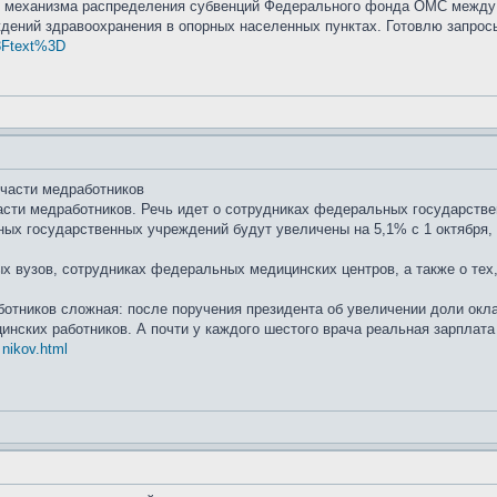
 механизма распределения субвенций Федерального фонда ОМС между 
ений здравоохранения в опорных населенных пунктах. Готовлю запросы
 %3Ftext%3D
 части медработников
асти медработников. Речь идет о сотрудниках федеральных государстве
ых государственных учреждений будут увеличены на 5,1% с 1 октября, 
х вузов, сотрудниках федеральных медицинских центров, а также о тех
ботников сложная: после поручения президента об увеличении доли окл
ских работников. А почти у каждого шестого врача реальная зарплата
 nikov.html