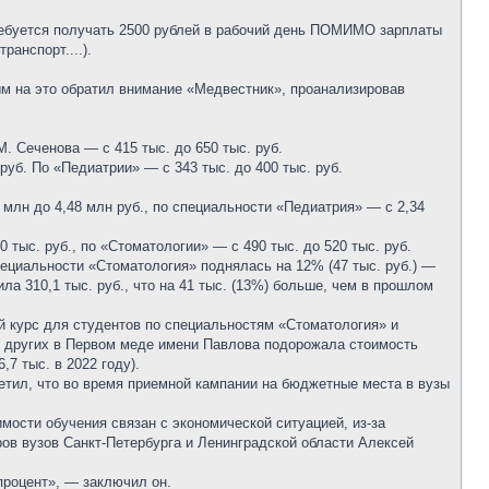
ребуется получать 2500 рублей в рабочий день ПОМИМО зарплаты
ранспорт....).
м на это обратил внимание «Медвестник», проанализировав
 Сеченова — с 415 тыс. до 650 тыс. руб.
руб. По «Педиатрии» — с 343 тыс. до 400 тыс. руб.
 млн до 4,48 млн руб., по специальности «Педиатрия» — с 2,34
тыс. руб., по «Стоматологии» — с 490 тыс. до 520 тыс. руб.
пециальности «Стоматология» поднялась на 12% (47 тыс. руб.) —
ла 310,1 тыс. руб., что на 41 тыс. (13%) больше, чем в прошлом
й курс для студентов по специальностям «Стоматология» и
ше других в Первом меде имени Павлова подорожала стоимость
,7 тыс. в 2022 году).
етил, что во время приемной кампании на бюджетные места в вузы
мости обучения связан с экономической ситуацией, из-за
ов вузов Санкт-Петербурга и Ленинградской области Алексей
процент», — заключил он.