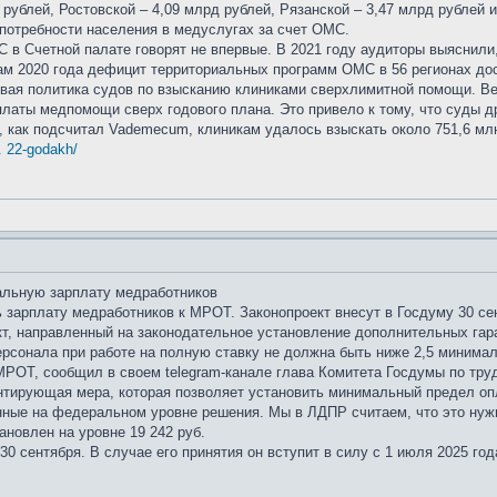
 рублей, Ростовской – 4,09 млрд рублей, Рязанской – 3,47 млрд рублей 
потребности населения в медуслугах за счет ОМС.
в Счетной палате говорят не впервые. В 2021 году аудиторы выяснили
ам 2020 года дефицит территориальных программ ОМС в 56 регионах дос
овая политика судов по взысканию клиниками сверхлимитной помощи. Ве
аты медпомощи сверх годового плана. Это привело к тому, что суды др
х, как подсчитал Vademecum, клиникам удалось взыскать около 751,6 мл
. 22-godakh/
альную зарплату медработников
 зарплату медработников к МРОТ. Законопроект внесут в Госдуму 30 се
т, направленный на законодательное установление дополнительных гар
ерсонала при работе на полную ставку не должна быть ниже 2,5 минима
МРОТ, сообщил в своем telegram-канале глава Комитета Госдумы по тру
антирующая мера, которая позволяет установить минимальный предел оп
нные на федеральном уровне решения. Мы в ЛДПР считаем, что это нужн
ановлен на уровне 19 242 руб.
0 сентября. В случае его принятия он вступит в силу с 1 июля 2025 год