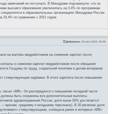
ода замечаний не поступало. В Минздраве подчеркнули, что за
мам высшего образования увеличились на 3,4% по программам
 специалитета в образовательных организациях Минздрава России
а 33,4% по сравнению с 2021 годом.
Добавлено:
22 июл 2024, 20:46
вали на жалобы медработников на снижение зарплат после
т сигналы о снижении зарплат медработников после обещания
тета Госдумы по труду, социальной политике и делам ветеранов
ают стимулирующие надбавки. В итоге зарплата после повышения
, писал «МВ». Он распорядился о повышении окладной части
то должны быть сохранены все дополнительные выплаты.
ботников здравоохранения России, доля выше 55% достигается
ов — врачам, среднему и младшему персоналу). В 20 регионах доля
«подтягивают» стимулирующими, сообщала ранее в интервью «МВ»