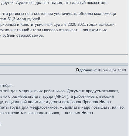
и других. Аудиторы делают вывод, что данный показатель
, что регионы не в состоянии увеличивать объемы медпомощи
тиг 51,3 млрд рублей.
рховный и Конституционный суды в 2020-2021 годах вынесли
угих инстанций стали массово отказывать клиникам в их
н рублей сверхобъемов.
Добавлено:
30 сен 2024, 15:09
нтября.
антий для медицинских работников. Документ предусматривает,
льного размера оплаты труда (МРОТ), а работников с высшим
ду, социальной политике и делам ветеранов Ярослав Нилов.
латы труда для медработников. «Зарплаты надо повышать, на что,
о закрепить и законодательно», – пояснил Нилов.
а.