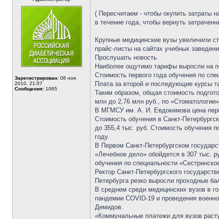
( Пересчитаем - чтобы окупить затраты
в течение года, чтобы вернуть затраченны
Крупные медицинские вузы увеличили ст
прайс-листы на сайтах учебных заведени
Прослушать новость
Наиболее ощутимо тарифы выросли на пе
Стоимость первого года обучения по спец
Зарегистрирован:
08 ноя
Плата за второй и последующие курсы т
2010, 21:07
Сообщения:
1065
Таким образом, общая стоимость подгото
млн до 2,76 млн руб., по «Стоматологии»
В МГМСУ им. А. И. Евдокимова цена перво
Стоимость обучения в Санкт-Петербургск
до 355,4 тыс. руб. Стоимость обучения п
году.
В Первом Санкт-Петербургском государс
«Лечебное дело» обойдется в 307 тыс. р
обучения по специальности «Сестринское 
Ректор Санкт-Петербургского государств
Петербурга резко выросли проходные ба
В среднем среди медицинских вузов в го
пандемии COVID-19 и проведения военной
Демидов.
«Коммунальные платежи для вузов растут