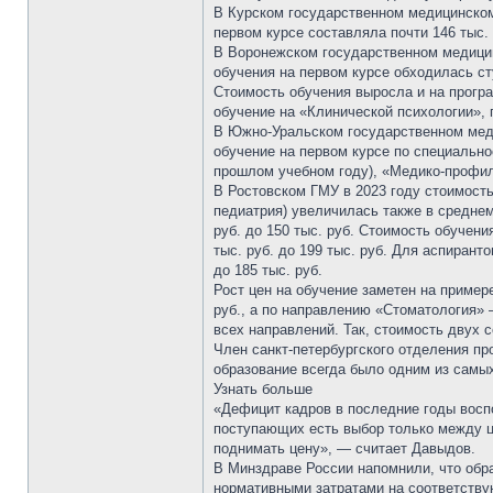
В Курском государственном медицинском
первом курсе составляла почти 146 тыс. 
В Воронежском государственном медицин
обучения на первом курсе обходилась ст
Стоимость обучения выросла и на прогр
обучение на «Клинической психологии», г
В Южно-Уральском государственном меди
обучение на первом курсе по специальнос
прошлом учебном году), «Медико-профила
В Ростовском ГМУ в 2023 году стоимость
педиатрия) увеличилась также в среднем
руб. до 150 тыс. руб. Стоимость обучен
тыс. руб. до 199 тыс. руб. Для аспирант
до 185 тыс. руб.
Рост цен на обучение заметен на пример
руб., а по направлению «Стоматология» 
всех направлений. Так, стоимость двух 
Член санкт-петербургского отделения пр
образование всегда было одним из самых
Узнать больше
«Дефицит кадров в последние годы воспо
поступающих есть выбор только между ц
поднимать цену», — считает Давыдов.
В Минздраве России напомнили, что обра
нормативными затратами на соответству