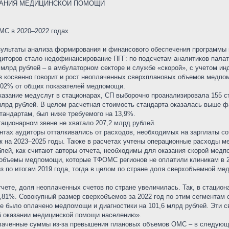
АЗАНИЯ МЕДИЦИНСКОЙ ПОМОЩИ
МС в 2020–2022 годах
зультаты анализа формирования и финансового обеспечения программы 
диторов стало недофинансирование ПГГ: по подсчетам аналитиков пала
9 млрд рублей – в амбулаторном секторе и службе «скорой», с учетом и
тв косвенно говорит и рост неоплаченных сверхплановых объемов медп
6,02% от общих показателей медпомощи.
оказание медуслуг в стационарах, СП выборочно проанализировала 155 
млрд рублей. В целом расчетная стоимость стандарта оказалась выше ф
тандартам, был ниже требуемого на 13,9%.
тационарном звене не хватало 207,2 млрд рублей.
тах аудиторы отталкивались от расходов, необходимых на зарплаты со
 на 2023–2025 годы. Также в расчетах учтены операционные расходы ме
блей, как считают авторы отчета, необходимы для оказания скорой мед
объемы медпомощи, которые ТФОМС регионов не оплатили клиникам в 2
 по итогам 2019 года, тогда в целом по стране доля сверхобъемной ме
тчете, доля неоплаченных счетов по стране увеличилась. Так, в стацион
5,81%. Совокупный размер сверхобъемов за 2022 год по этим сегментам 
не было оплачено медпомощи и диагностики на 101,6 млрд рублей. Эт
б оказании медицинской помощи населению».
плаченные суммы из-за превышения плановых объемов ОМС – в следующих