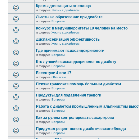
Кремы для защиты от солнца
в форуме
Жизнь с диабетом
Льготы на образование при диабете
в форуме
Вопросы
Конкурс в медуниверситеты 19 человек на место
в форуме
Жизнь с диабетом
Диспансеризация эффективность
в форуме
Жизнь с диабетом
Где принимают психоэндокринологи
в форуме
Вопросы
Кто лучший психоэндокринолог по диабету
в форуме
Вопросы
Ессентуки 4 или 17
в форуме
Обо всем
Психиатрическая помощь больным диабетом
в форуме
Вопросы
Продукты для подавления тревоги
в форуме
Вопросы
Работа с диабетом промышленным альпинистом высо
в форуме
Вопросы
Как за рулем контролировать сахар крови
в форуме
Вопросы
Придумал рецепт нового диабетического блюда
в форуме
Вопросы