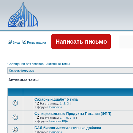
Написать письмо
Вход
Регистрация
Сообщения без ответов
|
Активные темы
Список форумов
Активные темы
Сахарный диабет 5 типа
[
На страницу:
1
,
2
,
3
]
в форуме
Вопросы
Функциональные Продукты Питания (ФПП)
[
На страницу:
1
...
6
,
7
,
8
]
в форуме
Новости РДА
БАД биологически активные добавки
в форуме
Вопросы