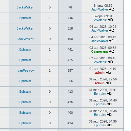
Вчера, 09:59
JackWalker
0
76
JackWalker
Вчера, 09:01
Ephraim
1
446
Sovetchik
04 авг 2026, 10:04
JackWalker
0
118
JackWalker
04 авг 2026, 09:43
JackWalker
0
100
JackWalker
03 авг 2026, 00:52
Ephraim
1
441
Секретарь
02 авг 2026, 00:45
Ephraim
1
425
Sovetchik
01 авг 2026, 14:10
IvanPeetrov
1
357
admin
31 июл 2026, 12:56
Ephraim
1
366
admin
31 июл 2026, 04:41
Ephraim
0
413
Ephraim
31 июл 2026, 04:40
Ephraim
0
436
Ephraim
31 июл 2026, 04:38
Ephraim
0
400
Ephraim
31 июл 2026, 04:36
Ephraim
0
434
Ephraim