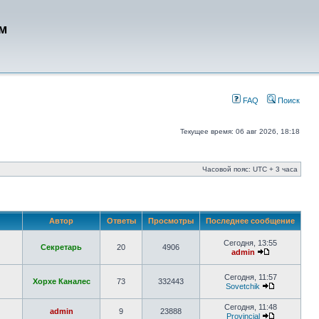
м
FAQ
Поиск
Текущее время: 06 авг 2026, 18:18
Часовой пояс: UTC + 3 часа
Автор
Ответы
Просмотры
Последнее сообщение
Сегодня, 13:55
Секретарь
20
4906
admin
Сегодня, 11:57
Хорхе Каналес
73
332443
Sovetchik
Сегодня, 11:48
admin
9
23888
Provincial