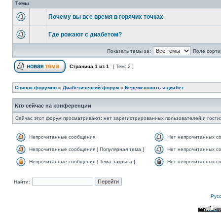
Темы
Почему вы все время в горячих точках
Где рожают с диабетом?
Показать темы за:
Поле сорти
Страница
1
из
1
[ Тем: 2 ]
Список форумов
»
Диабетический форум
»
Беременность и диабет
Кто сейчас на конференции
Сейчас этот форум просматривают: нет зарегистрированных пользователей и гости:
Непрочитанные сообщения
Нет непрочитанных с
Непрочитанные сообщения [ Популярная тема ]
Нет непрочитанных со
Непрочитанные сообщения [ Тема закрыта ]
Нет непрочитанных со
Найти:
Рус