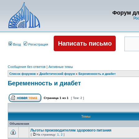
Форум дл
Ро
Написать письмо
Вход
Регистрация
Сообщения без ответов
|
Активные темы
Список форумов
»
Диабетический форум
»
Беременность и диабет
Беременность и диабет
Страница
1
из
1
[ Тем: 2 ]
Темы
Объявления
Льготы производителям здорового питания
[
На страницу:
1
,
2
]