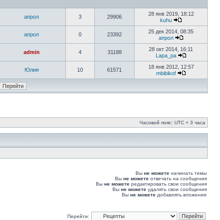
28 янв 2019, 18:12
апрол
3
29906
kuhu
25 дек 2014, 08:35
апрол
0
23392
апрол
28 окт 2014, 16:11
admin
4
31188
Lapa_pa
18 янв 2012, 12:57
Юлия
10
61571
mbibikof
Часовой пояс: UTC + 3 часа
Вы
не можете
начинать темы
Вы
не можете
отвечать на сообщения
Вы
не можете
редактировать свои сообщения
Вы
не можете
удалять свои сообщения
Вы
не можете
добавлять вложения
Перейти: