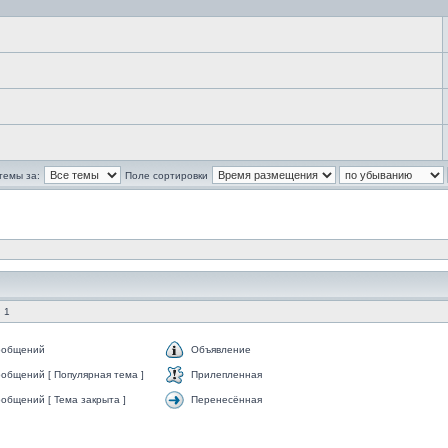
темы за:
Поле сортировки
 1
ообщений
Объявление
общений [ Популярная тема ]
Прилепленная
общений [ Тема закрыта ]
Перенесённая