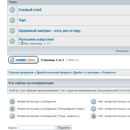
Темы
Соевый хлеб
Торт
Здоровый завтрак – хоть раз в году.
Полезное и вкусное!
[
На страницу:
1
,
2
]
Показать 
Страница
1
из
1
[ Тем: 4 ]
Список форумов
»
Диабетический форум
»
Диабет и питание
»
Рецепты
Кто сейчас на конференции
Сейчас этот форум просматривают: нет зарегистрированных пользователей и гости:
Непрочитанные сообщения
Нет непрочитанных с
Непрочитанные сообщения [ Популярная тема ]
Нет непрочитанных со
Непрочитанные сообщения [ Тема закрыта ]
Нет непрочитанных со
Найти: