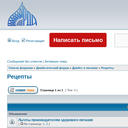
Написать письмо
Вход
Регистрация
Сообщения без ответов
|
Активные темы
Список форумов
»
Диабетический форум
»
Диабет и питание
»
Рецепты
Рецепты
Страница
1
из
1
[ Тем: 4 ]
Объявления
Льготы производителям здорового питания
[
На страницу:
1
,
2
]