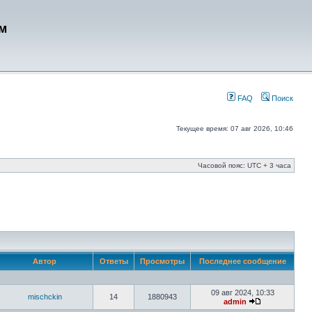
м
FAQ
Поиск
Текущее время: 07 авг 2026, 10:46
Часовой пояс: UTC + 3 часа
Автор
Ответы
Просмотры
Последнее сообщение
09 авг 2024, 10:33
mischckin
14
1880943
admin