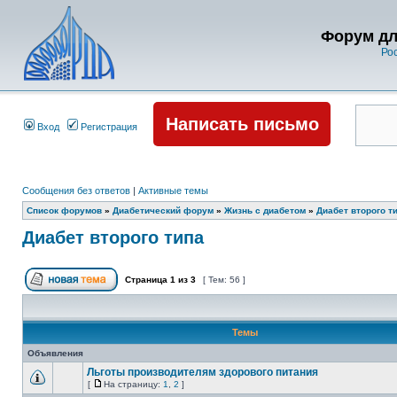
Форум дл
Ро
Написать письмо
Вход
Регистрация
Сообщения без ответов
|
Активные темы
Список форумов
»
Диабетический форум
»
Жизнь с диабетом
»
Диабет второго т
Диабет второго типа
Страница
1
из
3
[ Тем: 56 ]
Темы
Объявления
Льготы производителям здорового питания
[
На страницу:
1
,
2
]