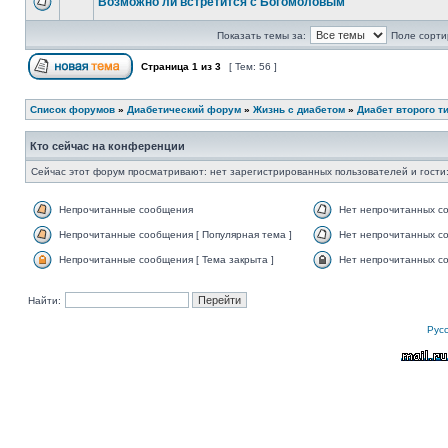
Возможно ли встретится с Богомоловым
Показать темы за:
Поле сорти
Страница
1
из
3
[ Тем: 56 ]
Список форумов
»
Диабетический форум
»
Жизнь с диабетом
»
Диабет второго т
Кто сейчас на конференции
Сейчас этот форум просматривают: нет зарегистрированных пользователей и гости:
Непрочитанные сообщения
Нет непрочитанных с
Непрочитанные сообщения [ Популярная тема ]
Нет непрочитанных со
Непрочитанные сообщения [ Тема закрыта ]
Нет непрочитанных со
Найти:
Рус