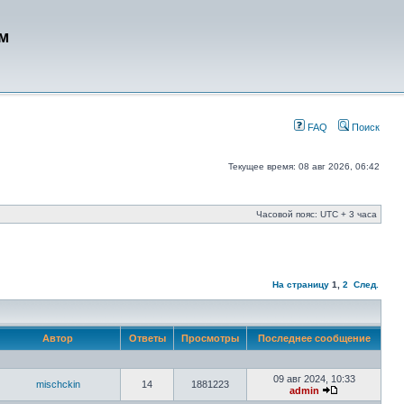
м
FAQ
Поиск
Текущее время: 08 авг 2026, 06:42
Часовой пояс: UTC + 3 часа
На страницу
1
,
2
След.
Автор
Ответы
Просмотры
Последнее сообщение
09 авг 2024, 10:33
mischckin
14
1881223
admin