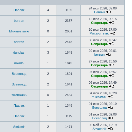
24 июл 2026, 09:08
Павлик
4
1169
Павлик
12 июл 2026, 00:15
bertran
2
2367
Секретарь
10 июл 2026, 17:00
Михаил_вмю
0
2051
Михаил_вмю
30 июн 2026, 10:47
bertran
2
2418
Секретарь
29 июн 2026, 02:01
danglas
3
1849
bertran
27 июн 2026, 13:50
nikada
1
1849
Секретарь
07 июн 2026, 13:57
Всеволод
2
1891
Секретарь
06 июн 2026, 14:49
Всеволод
2
1641
Секретарь
04 июн 2026, 16:20
Yulenika46
0
2464
Yulenika46
01 июн 2026, 02:10
Павлик
1
1348
Всеволод
01 июн 2026, 02:08
Павлик
1
1115
Всеволод
06 май 2026, 12:19
Veniamin
2
1471
Sovetchik