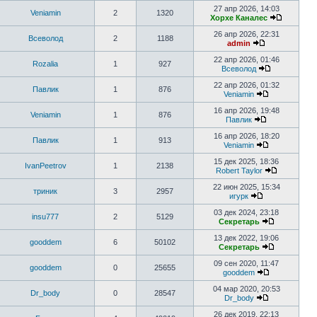
27 апр 2026, 14:03
Veniamin
2
1320
Хорхе Каналес
26 апр 2026, 22:31
Всеволод
2
1188
admin
22 апр 2026, 01:46
Rozalia
1
927
Всеволод
22 апр 2026, 01:32
Павлик
1
876
Veniamin
16 апр 2026, 19:48
Veniamin
1
876
Павлик
16 апр 2026, 18:20
Павлик
1
913
Veniamin
15 дек 2025, 18:36
IvanPeetrov
1
2138
Robert Taylor
22 июн 2025, 15:34
триник
3
2957
игурк
03 дек 2024, 23:18
insu777
2
5129
Секретарь
13 дек 2022, 19:06
gooddem
6
50102
Секретарь
09 сен 2020, 11:47
gooddem
0
25655
gooddem
04 мар 2020, 20:53
Dr_body
0
28547
Dr_body
26 дек 2019, 22:13