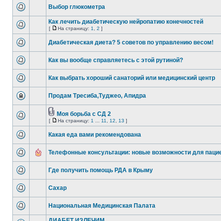
Выбор глюкометра
Как лечить диабетическую нейропатию конечностей
[
На страницу:
1
,
2
]
Диабетическая диета? 5 советов по управлению весом!
Как вы вообще справляетесь с этой рутиной?
Как выбрать хороший санаторий или медицинский центр
Продам Тресиба,Туджео, Апидра
Моя борьба с СД 2
[
На страницу:
1
...
11
,
12
,
13
]
Какая еда вами рекомендована
Телефонные консультации: новые возможности для паци
Где получить помощь РДА в Крыму
Сахар
Национальная Медицинская Палата
ДИАБЕТ ИЗЛЕЧИМ