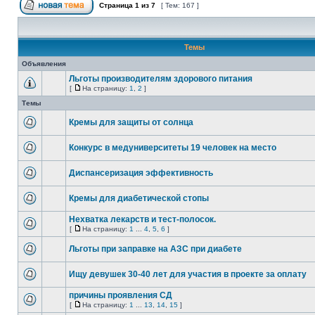
Страница
1
из
7
[ Тем: 167 ]
Темы
Объявления
Льготы производителям здорового питания
[
На страницу:
1
,
2
]
Темы
Кремы для защиты от солнца
Конкурс в медуниверситеты 19 человек на место
Диспансеризация эффективность
Кремы для диабетической стопы
Нехватка лекарств и тест-полосок.
[
На страницу:
1
...
4
,
5
,
6
]
Льготы при заправке на АЗС при диабете
Ищу девушек 30-40 лет для участия в проекте за оплату
причины проявления СД
[
На страницу:
1
...
13
,
14
,
15
]