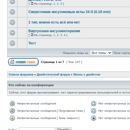
[
На страницу:
1
,
2
,
3
]
Сверхтонкие инсулиновые иглы 34 G (0.18 mm)
1 тип, можно есть всё или нет
Виртуозная инсулинотерапия
[
На страницу:
1
,
2
,
3
,
4
]
Тест
Показать темы за:
Поле сорти
Страница
1
из
7
[ Тем: 167 ]
Список форумов
»
Диабетический форум
»
Жизнь с диабетом
Кто сейчас на конференции
Сейчас этот форум просматривают: нет зарегистрированных пользователей и гости:
Непрочитанные сообщения
Нет непрочитанных с
Непрочитанные сообщения [ Популярная тема ]
Нет непрочитанных со
Непрочитанные сообщения [ Тема закрыта ]
Нет непрочитанных со
Найти: