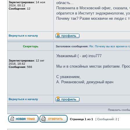
Зарегистрирован:
14 ноя
область...
2024, 00:12
Позвонила в Московский офис, сказала,
Сообщения:
12
обратится в Институт эндокринологии, уз
Почему так? Разве москвичи не люди с 
Вернуться к началу
Секретарь
Заголовок сообщения:
Re: Почему вы все время в г
Уважаемый ( - ая) insu777
Зарегистрирован:
12 окт
2016, 18:42
Мы и в спокойных местах работаем. Прос
Сообщения:
566
С уважением,
А. Романовский, дежурный врач
Вернуться к началу
Показать сообщ
Страница
1
из
1
[ Сообщений: 2 ]