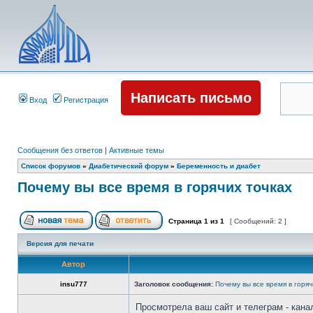
Написать письмо
Вход
Регистрация
Сообщения без ответов
|
Активные темы
Список форумов
»
Диабетический форум
»
Беременность и диабет
Почему вы все время в горячих точках
Страница
1
из
1
[ Сообщений: 2 ]
Версия для печати
Автор
insu777
Заголовок сообщения:
Почему вы все время в горяч
Просмотрела ваш сайт и телеграм - кана