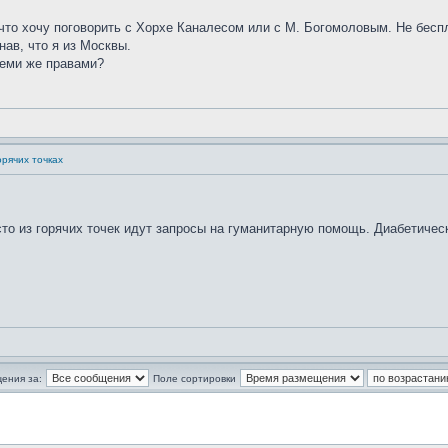
 что хочу поговорить с Хорхе Каналесом или с М. Богомоловым. Не бес
нав, что я из Москвы.
теми же правами?
орячих точках
то из горячих точек идут запросы на гуманитарную помощь. Диабетически
ения за:
Поле сортировки