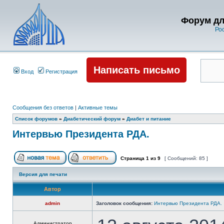
Форум дл
Ро
Написать письмо
Вход
Регистрация
Сообщения без ответов
|
Активные темы
Список форумов
»
Диабетический форум
»
Диабет и питание
Интервью Президента РДА.
Страница
1
из
9
[ Сообщений: 85 ]
Версия для печати
Автор
admin
Заголовок сообщения:
Интервью Президента РДА.
Администратор