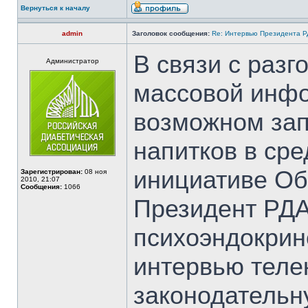
Вернуться к началу
admin
Заголовок сообщения:
Re: Интервью Президента Р
В связи с разг
Администратор
массовой инфо
возможном зап
напитков в ср
инициативе О
Зарегистрирован:
08 ноя
2010, 21:07
Сообщения:
1066
Президент РДА
психоэндокрин
интервью теле
законодательн