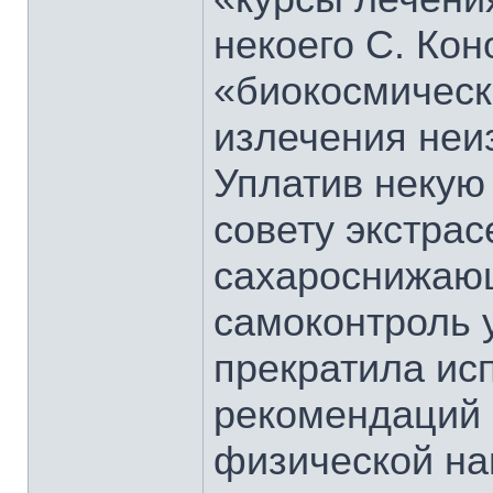
некоего С. Ко
«биокосмическ
излечения неи
Уплатив некую 
совету экстра
сахароснижающ
самоконтроль у
прекратила ис
рекомендаций 
физической наг