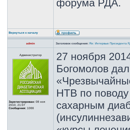
форума РДА.
Вернуться к началу
admin
Заголовок сообщения:
Re: Интервью Президента Р
27 ноября 2014
Администратор
Богомолов дал
«Чрезвычайны
НТВ по поводу 
сахарным диаб
Зарегистрирован:
08 ноя
2010, 21:07
Сообщения:
1066
(инсулиннезав
«курсы лечени