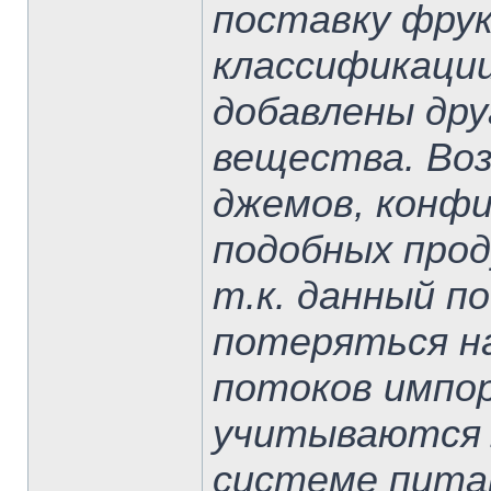
поставку фрук
классификаци
добавлены др
вещества. Воз
джемов, конфи
подобных прод
т.к. данный п
потеряться н
потоков импо
учитываются 
системе питан