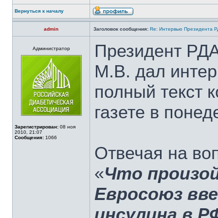
Вернуться к началу
admin
Заголовок сообщения:
Re: Интервью Президента Р
Президент РДА
Администратор
М.В. дал интер
полный текст к
газете в понед
Зарегистрирован:
08 ноя
2010, 21:07
Сообщения:
1066
Отвечая на во
«
Что произой
Евросоюз вве
инсулина в Р