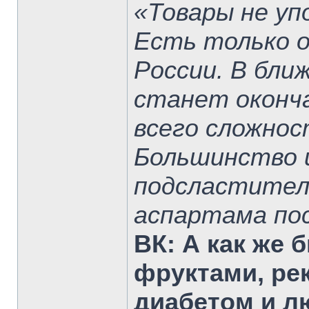
«Товары не уп
Есть только о
России. В бли
станет оконч
всего сложнос
Большинство 
подсластител
аспартама пос
ВК: А как же 
фруктами, р
диабетом и л