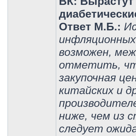
ВК: Вырастут
диабетически
Ответ М.Б.:
Ис
инфляционных
возможен, ме
отметить, чт
закупочная це
китайских и 
производител
ниже, чем из 
следует ожид