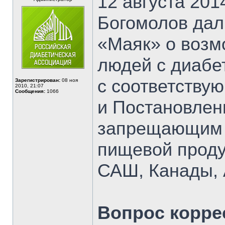
12 августа 201
Богомолов дал
«Маяк» о возм
людей с диабе
с соответству
Зарегистрирован:
08 ноя
2010, 21:07
Сообщения:
1066
и Постановлен
запрещающим 
пищевой проду
САШ, Канады, 
Вопрос корре