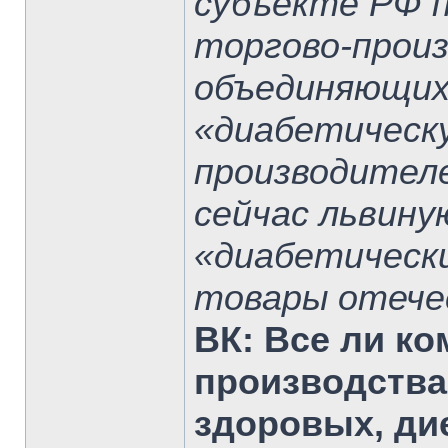
субъекте РФ п
торгово-прои
объединяющих
«диабетическ
производителе
сейчас львину
«диабетическ
товары отече
ВК:
Все ли к
производства
здоровых, ди