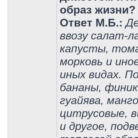
образ жизни?
Ответ М.Б.:
Д
ввозу салат-л
капусты, том
морковь и ино
иных видах. П
бананы, финик
гуайява, манго
цитрусовые, в
и другое, под