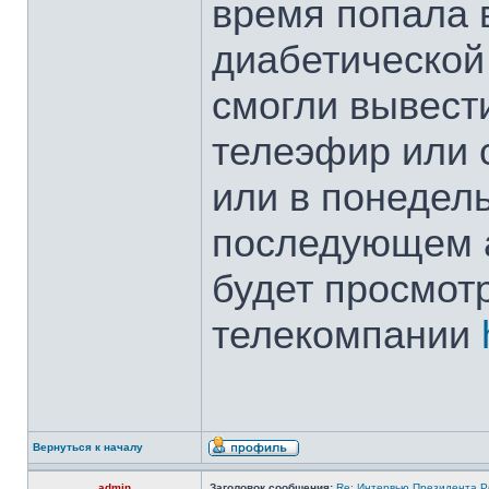
время попала 
диабетической 
смогли вывест
телеэфир или с
или в понедель
последующем 
будет просмотр
телекомпании
Вернуться к началу
admin
Заголовок сообщения:
Re: Интервью Президента Р