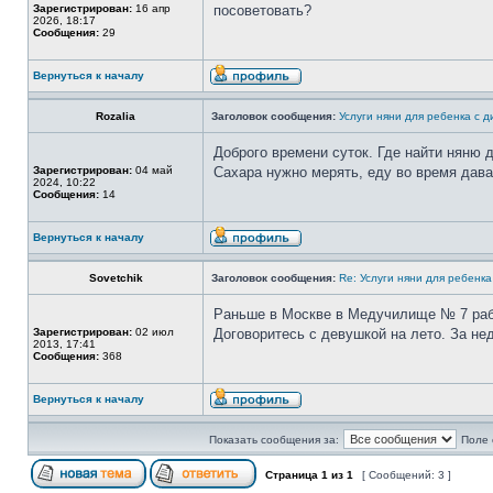
Зарегистрирован:
16 апр
посоветовать?
2026, 18:17
Сообщения:
29
Вернуться к началу
Rozalia
Заголовок сообщения:
Услуги няни для ребенка с 
Доброго времени суток. Где найти няню 
Зарегистрирован:
04 май
Сахара нужно мерять, еду во время дав
2024, 10:22
Сообщения:
14
Вернуться к началу
Sovetchik
Заголовок сообщения:
Re: Услуги няни для ребенк
Раньше в Москве в Медучилище № 7 раб
Зарегистрирован:
02 июл
Договоритесь с девушкой на лето. За не
2013, 17:41
Сообщения:
368
Вернуться к началу
Показать сообщения за:
Поле 
Страница
1
из
1
[ Сообщений: 3 ]