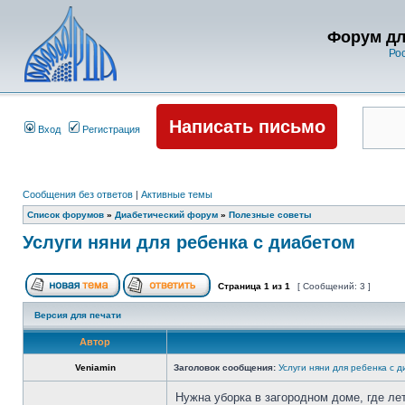
Форум дл
Ро
Написать письмо
Вход
Регистрация
Сообщения без ответов
|
Активные темы
Список форумов
»
Диабетический форум
»
Полезные советы
Услуги няни для ребенка с диабетом
Страница
1
из
1
[ Сообщений: 3 ]
Версия для печати
Автор
Veniamin
Заголовок сообщения:
Услуги няни для ребенка с 
Нужна уборка в загородном доме, где л