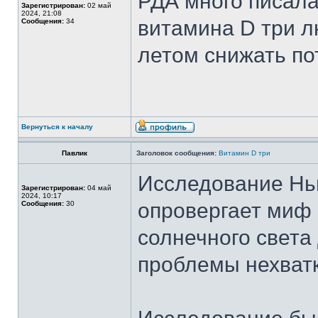
РДА много писала
Зарегистрирован:
02 май
2024, 21:08
витамина D три л
Сообщения:
34
летом снижать п
Вернуться к началу
Павлик
Заголовок сообщения:
Витамин D три
Исследование Нь
Зарегистрирован:
04 май
2024, 10:17
опровергает миф 
Сообщения:
30
солнечного света
проблемы нехватк