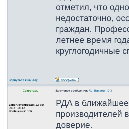
отметил, что одн
недостаточно, ос
граждан. Професс
летнее время год
круглогодичные с
Вернуться к началу
Секретарь
Заголовок сообщения:
Re: Витамин D 3
РДА в ближайшее 
Зарегистрирован:
12 окт
2016, 18:42
производителей 
Сообщения:
566
доверие.