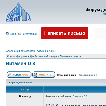
Форум дл
Ро
Написать письмо
Вход
Регистрация
Сообщения без ответов
|
Активные темы
Список форумов
»
Диабетический форум
»
Полезные советы
Витамин D 3
Страница
1
из
1
[ Сообщений: 3 ]
Версия для печати
Автор
Всеволод
Заголовок сообщения:
Витамин D 3