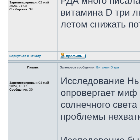
РДА много писала
Зарегистрирован:
02 май
2024, 21:08
витамина D три л
Сообщения:
34
летом снижать п
Вернуться к началу
Павлик
Заголовок сообщения:
Витамин D три
Исследование Нь
Зарегистрирован:
04 май
2024, 10:17
опровергает миф 
Сообщения:
30
солнечного света
проблемы нехватк