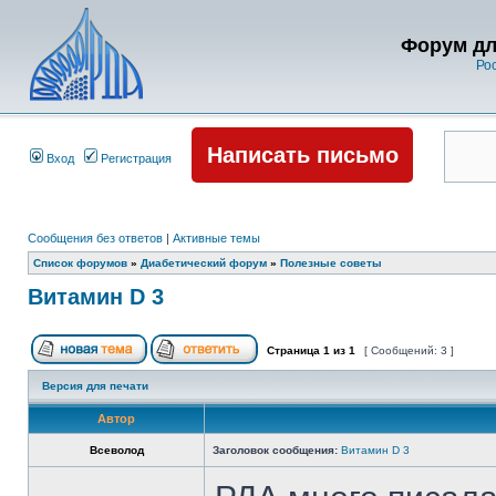
Форум дл
Ро
Написать письмо
Вход
Регистрация
Сообщения без ответов
|
Активные темы
Список форумов
»
Диабетический форум
»
Полезные советы
Витамин D 3
Страница
1
из
1
[ Сообщений: 3 ]
Версия для печати
Автор
Всеволод
Заголовок сообщения:
Витамин D 3