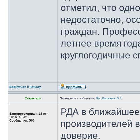
отметил, что одн
недостаточно, ос
граждан. Професс
летнее время год
круглогодичные с
Вернуться к началу
Секретарь
Заголовок сообщения:
Re: Витамин D 3
РДА в ближайшее 
Зарегистрирован:
12 окт
2016, 18:42
производителей 
Сообщения:
566
доверие.