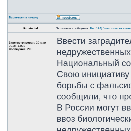
Вернуться к началу
Provincial
Заголовок сообщения:
Re: БАД биологически актив
Ввести заградит
Зарегистрирован:
29 мар
2018, 13:32
недружественных
Сообщения:
200
Национальный со
Свою инициативу
борьбы с фальси
сообщили, что пр
В России могут в
ввоз биологическ
недружественных 