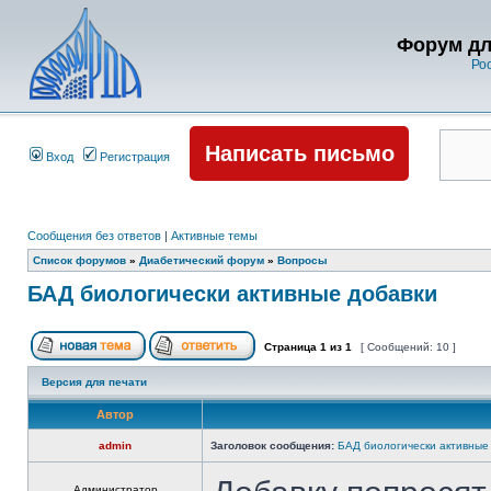
Форум дл
Ро
Написать письмо
Вход
Регистрация
Сообщения без ответов
|
Активные темы
Список форумов
»
Диабетический форум
»
Вопросы
БАД биологически активные добавки
Страница
1
из
1
[ Сообщений: 10 ]
Версия для печати
Автор
admin
Заголовок сообщения:
БАД биологически активные
Администратор