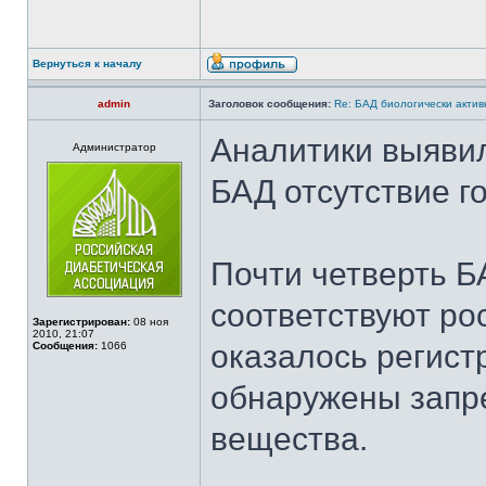
Вернуться к началу
admin
Заголовок сообщения:
Re: БАД биологически актив
Аналитики выяви
Администратор
БАД отсутствие г
Почти четверть Б
соответствуют ро
Зарегистрирован:
08 ноя
2010, 21:07
оказалось регист
Сообщения:
1066
обнаружены запр
вещества.