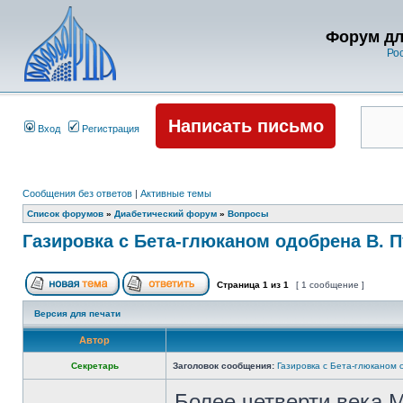
Форум дл
Ро
Написать письмо
Вход
Регистрация
Сообщения без ответов
|
Активные темы
Список форумов
»
Диабетический форум
»
Вопросы
Газировка с Бета-глюканом одобрена В. 
Страница
1
из
1
[ 1 сообщение ]
Версия для печати
Автор
Секретарь
Заголовок сообщения:
Газировка с Бета-глюканом
Более четверти века 