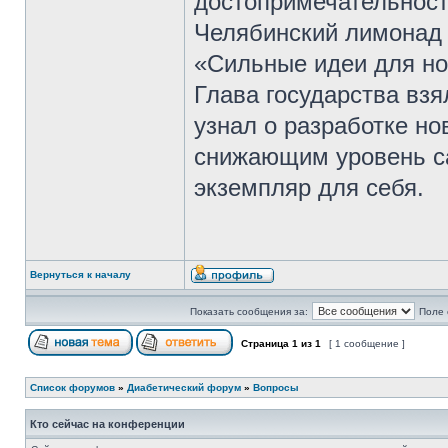
достопримечательност
Челябинский лимонад 
«Сильные идеи для но
Глава государства взя
узнал о разработке но
снижающим уровень са
экземпляр для себя.
Вернуться к началу
Показать сообщения за:
Поле 
Страница
1
из
1
[ 1 сообщение ]
Список форумов
»
Диабетический форум
»
Вопросы
Кто сейчас на конференции