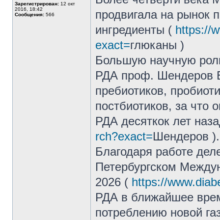
Зарегистрирован:
12 окт
2016, 18:42
продвигала на рынок п
Сообщения:
566
ингредиенты (
https://
exact=
глюканы )
Большую научную роль
РДА проф. Шендеров Б
пребиотиков, пробиоти
постбиотиков, за что
РДА десяткок лет наз
rch?exact=
Шендеров ).
Благодаря работе дел
Петербургском Между
2026 (
https://www.diab
РДА в ближайшее врем
потреблению новой газ