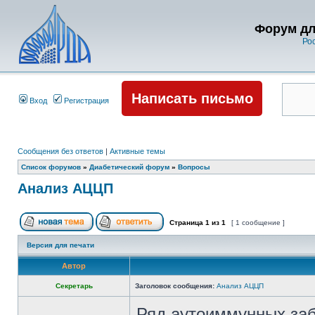
Форум дл
Ро
Написать письмо
Вход
Регистрация
Сообщения без ответов
|
Активные темы
Список форумов
»
Диабетический форум
»
Вопросы
Анализ АЦЦП
Страница
1
из
1
[ 1 сообщение ]
Версия для печати
Автор
Секретарь
Заголовок сообщения:
Анализ АЦЦП
Ряд аутоиммунных за