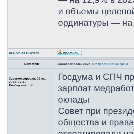
и объемы целевой
ординатуры — на 
Вернуться к началу
Sovetchik
Заголовок сообщения:
Re: Дорогие наши врачи
Госдума и СПЧ п
Зарегистрирован:
02 июл
2013, 17:41
зарплат медрабо
Сообщения:
368
оклады
Совет при презид
общества и права
отреагировали н