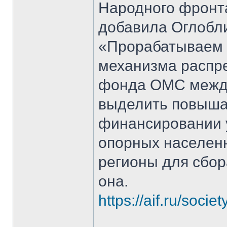
Народного фронта
добавила Оглобл
«Прорабатываем 
механизма распр
фонда ОМС между
выделить повыш
финансировании 
опорных населенн
регионы для сбо
она.
https://aif.ru/soci