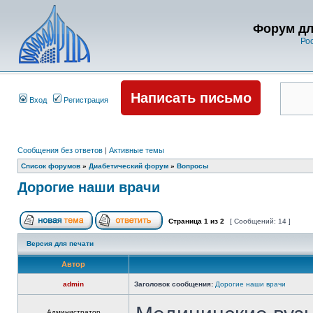
Форум дл
Ро
Написать письмо
Вход
Регистрация
Сообщения без ответов
|
Активные темы
Список форумов
»
Диабетический форум
»
Вопросы
Дорогие наши врачи
Страница
1
из
2
[ Сообщений: 14 ]
Версия для печати
Автор
admin
Заголовок сообщения:
Дорогие наши врачи
Администратор