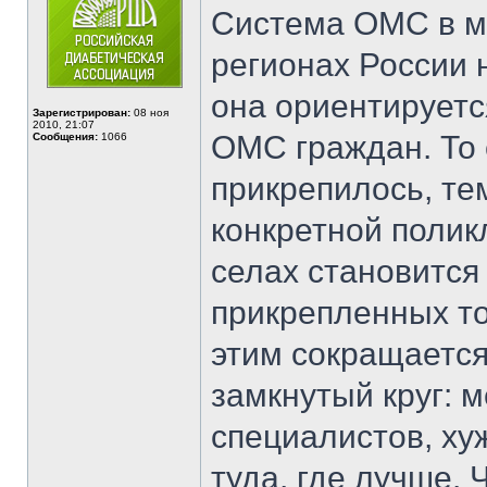
Система ОМС в м
регионах России 
она ориентируетс
Зарегистрирован:
08 ноя
2010, 21:07
ОМС граждан. То
Сообщения:
1066
прикрепилось, те
конкретной поликл
селах становится
прикрепленных то
этим сокращается
замкнутый круг:
специалистов, х
туда, где лучше.