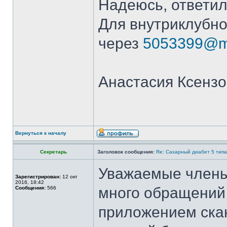
Надеюсь, ответил
Для внутриклубно
через
5053399@ma
Анастасия Ксензо
Вернуться к началу
Секретарь
Заголовок сообщения:
Re: Сахарный диабет 5 типа
Уважаемые члены
Зарегистрирован:
12 окт
2016, 18:42
много обращений
Сообщения:
566
приложением ска