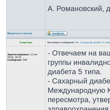
А. Романовский, 
Вернуться к началу
Секретарь
Заголовок сообщения:
Re: Сахарный диабет 5 типа
- Отвечаем на ва
Зарегистрирован:
12 окт
2016, 18:42
группы инвалидно
Сообщения:
566
диабета 5 типа.
- Сахарный диабе
Международную К
пересмотра, утв
здравоохранения,