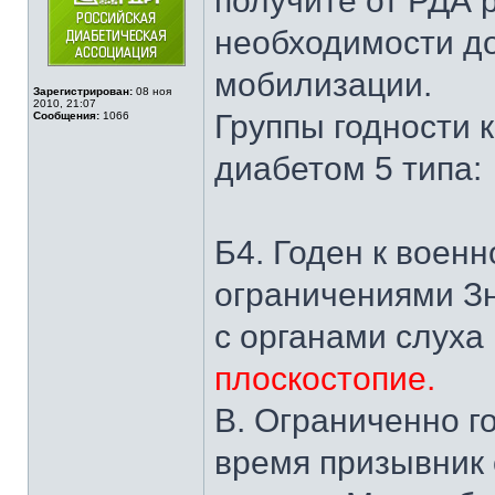
получите от РДА 
необходимости д
мобилизации.
Зарегистрирован:
08 ноя
2010, 21:07
Группы годности 
Сообщения:
1066
диабетом 5 типа:
Б4. Годен к воен
ограничениями З
с органами слуха
плоскостопие.
В. Ограниченно г
время призывник 