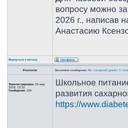
вопросу можно за
2026 г., написав н
Анастасию Ксензо
Вернуться к началу
Provincial
Заголовок сообщения:
Re: Сахарный диабет 5 типа
Школьное питани
Зарегистрирован:
29 мар
2018, 13:32
развития сахарног
Сообщения:
200
https://www.diabet