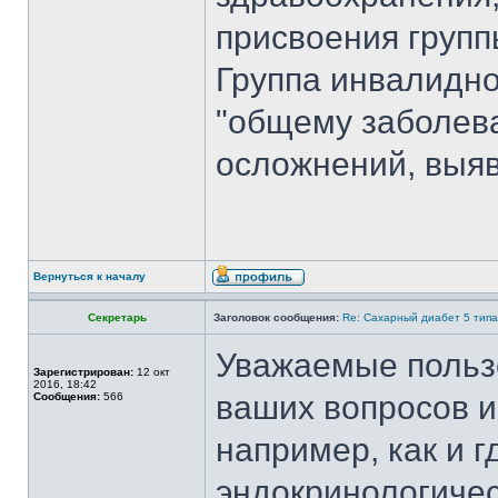
присвоения групп
Группа инвалидно
"общему заболева
осложнений, выя
Вернуться к началу
Секретарь
Заголовок сообщения:
Re: Сахарный диабет 5 типа
Уважаемые пользо
Зарегистрирован:
12 окт
2016, 18:42
ваших вопросов и
Сообщения:
566
например, как и 
эндокринологичес