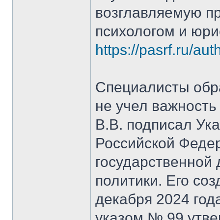
возглавляемую п
психологом и юр
https://pasrf.ru/a
Специалисты обра
не учел важность
В.В. подписал Ук
Российской Феде
государственной
политики. Его со
декабря 2024 год
указом № 99 утве