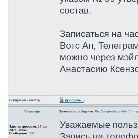
состав.
Записаться на ча
Вотс Ап, Телегра
можно через мэй
Анастасию Ксензо
Вернуться к началу
Секретарь
Заголовок сообщения:
Re: Сахарный диабет 5 типа
Уважаемые польз
Зарегистрирован:
12 окт
2016, 18:42
Запись на телефо
Сообщения:
566