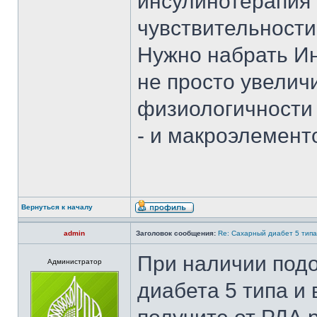
инсулинотерапия"
чувствительности 
Нужно набрать Инд
не просто увеличи
физиологичности 
- и макроэлемент
Вернуться к началу
admin
Заголовок сообщения:
Re: Сахарный диабет 5 типа
При наличии подо
Администратор
диабета 5 типа и