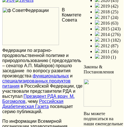
2020 (43)
2019 (42)
В
2018 (25)
Комитете
2017 (24)
Совета
2016 (63)
2015 (243)
2014 (276)
2013 (182)
2012 (87)
Федерации по аграрно-
2011 (56)
продовольственной политике и
2010 (1)
природопользованию ( председатель
– сенатор А.П. Майоров) прошло
Законы &
заседание по вопросу развития
Постановления
производства
функциональных
и
специализированных продуктов
питания
в Российской Федерации, где
участвовали представители РДА и
выступал
Президент РДА врач М.
Богомолов
, чему
Российская
Диабетическая Газета
посвящает
серию публикаций.
Вы можете
подписаться на
По информации Всемирной
наши еженедельные
организации здравоохранения