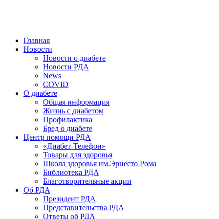
победить. ©: Хорхе Каналес, 1996.
2026 — 2030 в РДА — пятилетка предотвращения «болезней
цивилизации» путем популяризации здорового питания.
Главная
Новости
Новости о диабете
Новости РДА
News
COVID
О диабете
Общая информация
Жизнь с диабетом
Профилактика
Бред о диабете
Центр помощи РДА
«Диабет-Телефон»
Товары для здоровья
Школа здоровья им.Эрнесто Рома
Библиотека РДА
Благотворительные акции
Об РДА
Президент РДА
Представительства РДА
Ответы об РДА