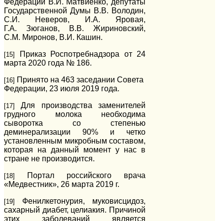
Федерации В.И. Матвиенко, депутаты
Государственной Думы В.В. Володин,
С.И. Неверов, И.А. Яровая,
Г.А. Зюганов, В.В. Жириновский,
С.М. Миронов, В.И. Кашин.
Приказ Роспотребнадзора от 24
[15]
марта 2020 года № 186.
Принято на 463 заседании Совета
[16]
Федерации, 23 июля 2019 года.
Для производства заменителей
[17]
грудного молока необходима
сыворотка со степенью
деминерализации 90% и четко
установленным микробным составом,
которая на данный момент у нас в
стране не производится.
Портал российского врача
[18]
«Медвестник», 26 марта 2019 г.
Фенилкетонурия, муковисцидоз,
[19]
сахарный диабет, целиакия. Причиной
этих заболеваний является