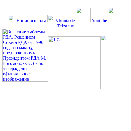
Напишите нам
Vkontakte
Youtube
Telegram
©: Российская Диабетическая Газета и Российская
Диабетическая Ассоциация, 1990 - 2026. Использование,
перепечатка, цитирование, комментирование любых материалов,
текстов возможны ТОЛЬКО ПО ПИСЬМЕННОМУ
РАЗРЕШЕНИЮ РЕДАКЦИИ
Миссия РДА — излечение человека с сахарным диабетом. ©:
Богомолов М.В., 1996.
Сахарный диабет — не образ жизни, а враг, которого нужно