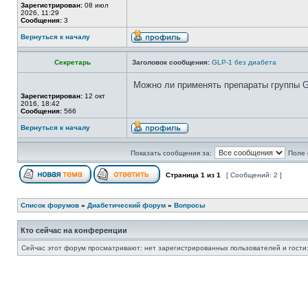
Зарегистрирован:
08 июл
2026, 11:29
Сообщения:
3
Вернуться к началу
Секретарь
Заголовок сообщения:
GLP-1 без диабета
Можно ли применять препараты группы G
Зарегистрирован:
12 окт
2016, 18:42
Сообщения:
566
Вернуться к началу
Показать сообщения за:
Поле 
Страница
1
из
1
[ Сообщений: 2 ]
Список форумов
»
Диабетический форум
»
Вопросы
Кто сейчас на конференции
Сейчас этот форум просматривают: нет зарегистрированных пользователей и гости: