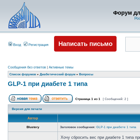
Форум дл
Ро
Написать письмо
Вход
Регистрация
Сообщения без ответов
|
Активные темы
Список форумов
»
Диабетический форум
»
Вопросы
GLP-1 при диабете 1 типа
Страница
1
из
1
[ Сообщений: 2 ]
Версия для печати
Автор
Blustery
Заголовок сообщения:
GLP-1 при диабете 1 типа
Хочу сбросить вес при диабете 1 типа пр