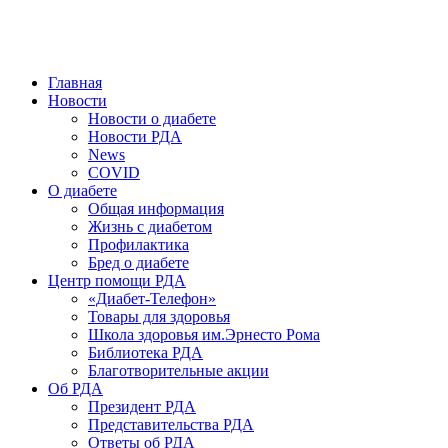
победить. ©: Хорхе Каналес, 1996.
2026 — 2030 в РДА — пятилетка предотвращения «болезней
цивилизации» путем популяризации здорового питания.
Главная
Новости
Новости о диабете
Новости РДА
News
COVID
О диабете
Общая информация
Жизнь с диабетом
Профилактика
Бред о диабете
Центр помощи РДА
«Диабет-Телефон»
Товары для здоровья
Школа здоровья им.Эрнесто Рома
Библиотека РДА
Благотворительные акции
Об РДА
Президент РДА
Представительства РДА
Ответы об РДА