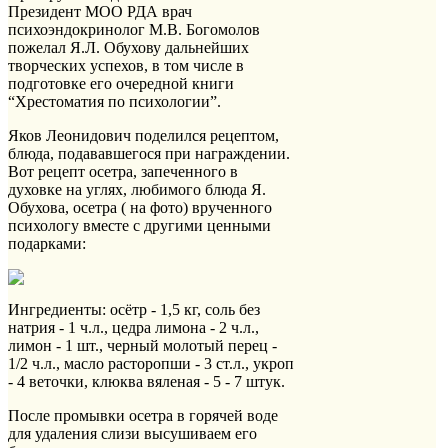
Президент МОО РДА врач
психоэндокринолог М.В. Богомолов
пожелал Я.Л. Обухову дальнейших
творческих успехов, в том числе в
подготовке его очередной книги
“Хрестоматия по психологии”.
Яков Леонидович поделился рецептом,
блюда, подававшегося при награждении.
Вот рецепт осетра, запеченного в
духовке на углях, любимого блюда Я.
Обухова, осетра ( на фото) врученного
психологу вместе с другими ценными
подарками:
Ингредиенты: осётр - 1,5 кг, соль без
натрия - 1 ч.л., цедра лимона - 2 ч.л.,
лимон - 1 шт., черный молотый перец -
1/2 ч.л., масло расторопши - 3 ст.л., укроп
- 4 веточки, клюква вяленая - 5 - 7 штук.
После промывки осетра в горячей воде
для удаления слизи высушиваем его