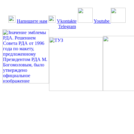
Напишите нам
Vkontakte
Youtube
Telegram
©: Российская Диабетическая Газета и Российская
Диабетическая Ассоциация, 1990 - 2026. Использование,
перепечатка, цитирование, комментирование любых материалов,
текстов возможны ТОЛЬКО ПО ПИСЬМЕННОМУ
РАЗРЕШЕНИЮ РЕДАКЦИИ
Миссия РДА — излечение человека с сахарным диабетом. ©:
Богомолов М.В., 1996.
Сахарный диабет — не образ жизни, а враг, которого нужно