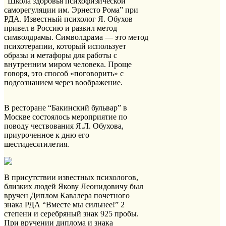
“Школа здоровья психофизической
саморегуляции им. Эрнесто Рома” при
РДА. Известный психолог Я. Обухов
привел в Россию и развил метод
символдрамы. Символдрама — это метод
психотерапии, который использует
образы и метафоры для работы с
внутренним миром человека. Проще
говоря, это способ «поговорить» с
подсознанием через воображение.
В ресторане “Бакинский бульвар” в
Москве состоялось мероприятие по
поводу чествования Я.Л. Обухова,
приуроченное к дню его
шестидесятилетия.
В присутствии известных психологов,
близких людей Якову Леонидовичу был
вручен Диплом Кавалера почетного
знака РДА “Вместе мы сильнее!” 2
степени и серебряный знак 925 пробы.
При вручении диплома и знака