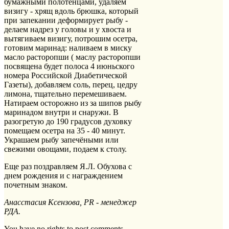
бумажными полотенцами, удаляем
визигу - хрящ вдоль брюшка, который
при запекании деформирует рыбу -
делаем надрез у головы и у хвоста и
вытягиваем визигу, потрошим осетра,
готовим маринад: наливаем в миску
масло расторопши ( маслу расторопши
посвящена будет полоса 4 июньского
номера Российской Диабетической
Газеты), добавляем соль, перец, цедру
лимона, тщательно перемешиваем.
Натираем осторожно из за шипов рыбу
маринадом внутри и снаружи. В
разогретую до 190 градусов духовку
помещаем осетра на 35 - 40 минут.
Украшаем рыбу запечёными или
свежими овощами, подаем к столу.
Еще раз поздравляем Я.Л. Обухова с
днем рождения и с награждением
почетным знаком.
Анасстасия Ксензова, PR - менеджер
РДА.
You have no rights to post comments