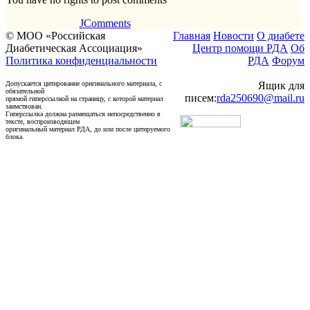
JComments
© МОО «Российская
Главная
Новости
О диабете
Диабетическая Ассоциация»
Центр помощи РДА
Об
Политика конфиденциальности
РДА
Форум
Допускается цитирование оригинального материала, с
Ящик для
обязательной
писем:
rda250690@mail.ru
прямой гиперссылкой на страницу, с которой материал
заимствован.
Гиперссылка должна размещаться непосредственно в
тексте, воспроизводящем
оригинальный материал РДА, до или после цитируемого
блока.