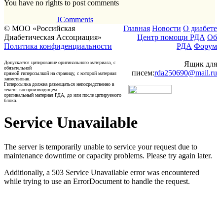
You have no rights to post comments
JComments
© МОО «Российская
Главная
Новости
О диабете
Диабетическая Ассоциация»
Центр помощи РДА
Об
Политика конфиденциальности
РДА
Форум
Допускается цитирование оригинального материала, с
Ящик для
обязательной
писем:
rda250690@mail.ru
прямой гиперссылкой на страницу, с которой материал
заимствован.
Гиперссылка должна размещаться непосредственно в
тексте, воспроизводящем
оригинальный материал РДА, до или после цитируемого
блока.
Service Unavailable
The server is temporarily unable to service your request due to
maintenance downtime or capacity problems. Please try again later.
Additionally, a 503 Service Unavailable error was encountered
while trying to use an ErrorDocument to handle the request.