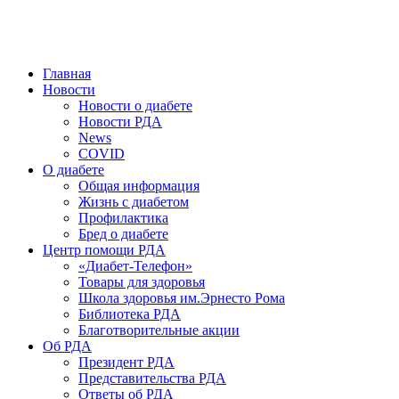
победить. ©: Хорхе Каналес, 1996.
2026 — 2030 в РДА — пятилетка предотвращения «болезней
цивилизации» путем популяризации здорового питания.
Главная
Новости
Новости о диабете
Новости РДА
News
COVID
О диабете
Общая информация
Жизнь с диабетом
Профилактика
Бред о диабете
Центр помощи РДА
«Диабет-Телефон»
Товары для здоровья
Школа здоровья им.Эрнесто Рома
Библиотека РДА
Благотворительные акции
Об РДА
Президент РДА
Представительства РДА
Ответы об РДА