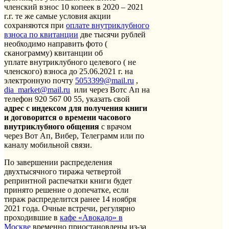
членский взнос 10 копеек в 2020 – 2021
г.г. те же самые условия акции
сохраняются при
оплате внутриклубного
взноса по квитанции
две тысячи рублей
необходимо направить фото (
сканограмму) квитанции об
уплате внутриклубного целевого ( не
членского) взноса до 25.06.2021 г. на
электронную почту
5053399@mail.ru
,
dia_market@mail.ru
или через Вотс Ап на
телефон 920 567 00 55, указать свой
адрес с индексом для получения книги
и договорится о времени часового
внутриклубного общения
с врачом
через Вот Ап, Вибер, Телеграмм или по
каналу мобильной связи.
По завершении распределения
двухтысячного тиража четвертой
репринтной распечатки книги будет
принято решение о допечатке, если
тираж распределится ранее 14 ноября
2021 года. Очные встречи, регулярно
проходившие в
кафе «Авокадо» в
Москве
временно приостановлены из-за