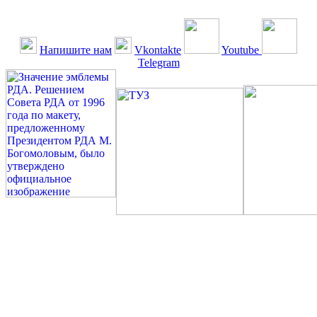
Напишите нам
Vkontakte
Youtube
Telegram
©: Российская Диабетическая Газета и Российская
Диабетическая Ассоциация, 1990 - 2026. Использование,
перепечатка, цитирование, комментирование любых материалов,
текстов возможны ТОЛЬКО ПО ПИСЬМЕННОМУ
РАЗРЕШЕНИЮ РЕДАКЦИИ
Миссия РДА — излечение человека с сахарным диабетом. ©:
Богомолов М.В., 1996.
Сахарный диабет — не образ жизни, а враг, которого нужно