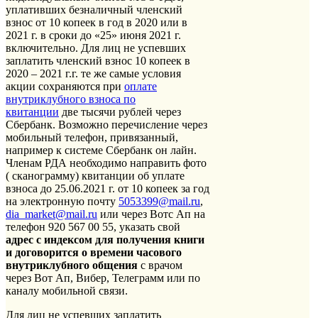
уплативших безналичный членский
взнос от 10 копеек в год в 2020 или в
2021 г. в сроки до «25» июня 2021 г.
включительно. Для лиц не успевших
заплатить членский взнос 10 копеек в
2020 – 2021 г.г. те же самые условия
акции сохраняются при
оплате
внутриклубного взноса по
квитанции
две тысячи рублей через
Сбербанк. Возможно перечисление через
мобильный телефон, привязанный,
например к системе Сбербанк он лайн.
Членам РДА необходимо направить фото
( сканограмму) квитанции об уплате
взноса до 25.06.2021 г. от 10 копеек за год
на электронную почту
5053399@mail.ru
,
dia_market@mail.ru
или через Вотс Ап на
телефон 920 567 00 55, указать свой
адрес с индексом для получения книги
и договорится о времени часового
внутриклубного общения
с врачом
через Вот Ап, Вибер, Телеграмм или по
каналу мобильной связи.
Для лиц не успевших заплатить