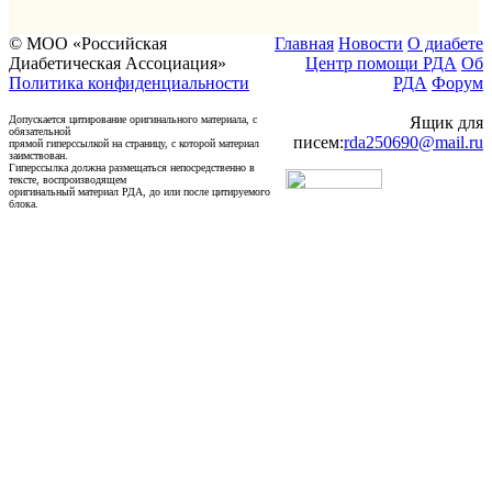
© МОО «Российская
Главная
Новости
О диабете
Диабетическая Ассоциация»
Центр помощи РДА
Об
Политика конфиденциальности
РДА
Форум
Допускается цитирование оригинального материала, с
Ящик для
обязательной
писем:
rda250690@mail.ru
прямой гиперссылкой на страницу, с которой материал
заимствован.
Гиперссылка должна размещаться непосредственно в
тексте, воспроизводящем
оригинальный материал РДА, до или после цитируемого
блока.