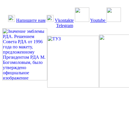
Напишите нам
Vkontakte
Youtube
Telegram
©: Российская Диабетическая Газета и Российская
Диабетическая Ассоциация, 1990 - 2026. Использование,
перепечатка, цитирование, комментирование любых материалов,
текстов возможны ТОЛЬКО ПО ПИСЬМЕННОМУ
РАЗРЕШЕНИЮ РЕДАКЦИИ
Миссия РДА — излечение человека с сахарным диабетом. ©:
Богомолов М.В., 1996.
Сахарный диабет — не образ жизни, а враг, которого нужно