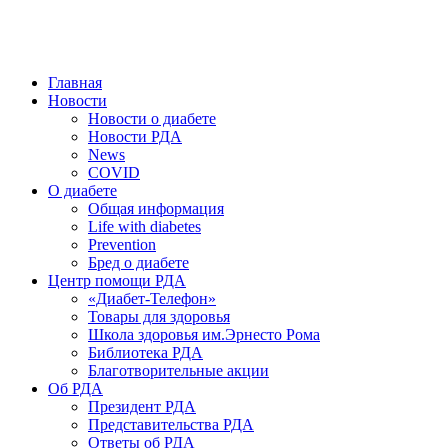
победить. ©: Хорхе Каналес, 1996.
2026 — 2030 в РДА — пятилетка предотвращения «болезней
цивилизации» путем популяризации здорового питания.
Главная
Новости
Новости о диабете
Новости РДА
News
COVID
О диабете
Общая информация
Life with diabetes
Prevention
Бред о диабете
Центр помощи РДА
«Диабет-Телефон»
Товары для здоровья
Школа здоровья им.Эрнесто Рома
Библиотека РДА
Благотворительные акции
Об РДА
Президент РДА
Представительства РДА
Ответы об РДА