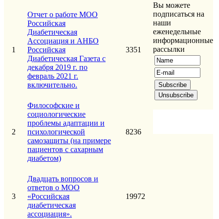
Вы можете
подписаться на
Отчет о работе МОО
наши
Российская
еженедельные
Диабетическая
информационные
Ассоциация и АНБО
рассылки
1
Российская
3351
Диабетическая Газета с
декабря 2019 г. по
февраль 2021 г.
включительно.
Философские и
социологические
проблемы адаптации и
2
психологической
8236
самозащиты (на примере
пациентов с сахарным
диабетом)
Двадцать вопросов и
ответов о МОО
3
«Российская
19972
диабетическая
ассоциация».