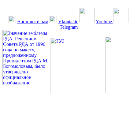
Напишите нам
Vkontakte
Youtube
Telegram
©: Российская Диабетическая Газета и Российская
Диабетическая Ассоциация, 1990 - 2026. Использование,
перепечатка, цитирование, комментирование любых материалов,
текстов возможны ТОЛЬКО ПО ПИСЬМЕННОМУ
РАЗРЕШЕНИЮ РЕДАКЦИИ
Миссия РДА — излечение человека с сахарным диабетом. ©:
Богомолов М.В., 1996.
Сахарный диабет — не образ жизни, а враг, которого нужно