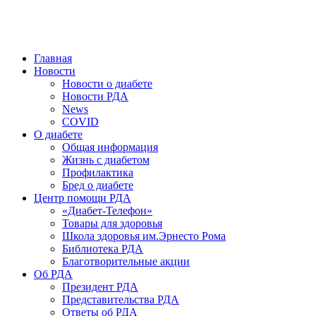
победить. ©: Хорхе Каналес, 1996.
2026 — 2030 в РДА — пятилетка предотвращения «болезней
цивилизации» путем популяризации здорового питания.
Главная
Новости
Новости о диабете
Новости РДА
News
COVID
О диабете
Общая информация
Жизнь с диабетом
Профилактика
Бред о диабете
Центр помощи РДА
«Диабет-Телефон»
Товары для здоровья
Школа здоровья им.Эрнесто Рома
Библиотека РДА
Благотворительные акции
Об РДА
Президент РДА
Представительства РДА
Ответы об РДА