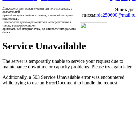
Допускается цитирование оригинального материала, с
Ящик для
обязательной
писем:
rda250690@mail.ru
прямой гиперссылкой на страницу, с которой материал
заимствован.
Гиперссылка должна размещаться непосредственно в
тексте, воспроизводящем
оригинальный материал РДА, до или после цитируемого
блока.
Service Unavailable
The server is temporarily unable to service your request due to
maintenance downtime or capacity problems. Please try again later.
Additionally, a 503 Service Unavailable error was encountered
while trying to use an ErrorDocument to handle the request.