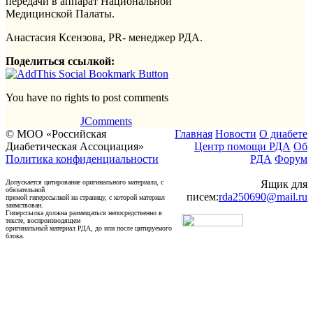
передачи в аппарат Национальной
Медицинской Палаты.
Анастасия Ксензова, PR- менеджер РДА.
Поделиться ссылкой:
You have no rights to post comments
JComments
© МОО «Российская
Главная
Новости
О диабете
Диабетическая Ассоциация»
Центр помощи РДА
Об
Политика конфиденциальности
РДА
Форум
Допускается цитирование оригинального материала, с
Ящик для
обязательной
писем:
rda250690@mail.ru
прямой гиперссылкой на страницу, с которой материал
заимствован.
Гиперссылка должна размещаться непосредственно в
тексте, воспроизводящем
оригинальный материал РДА, до или после цитируемого
блока.