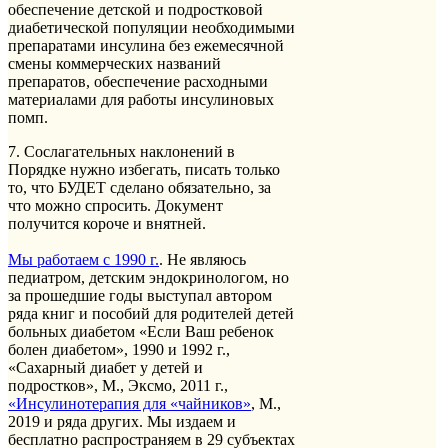
обеспечение детской и подростковой
диабетической популяции необходимыми
препаратами инсулина без ежемесячной
смены коммерческих названий
препаратов, обеспечение расходными
материалами для работы инсулиновых
помп.
7. Сослагательных наклонений в
Порядке нужно избегать, писать только
то, что БУДЕТ сделано обязательно, за
что можно спросить. Документ
получится короче и внятней.
Мы работаем с 1990 г.
. Не являюсь
педиатром, детским эндокринологом, но
за прошедшие годы выступал автором
ряда книг и пособий для родителей детей
больных диабетом «Если Ваш ребенок
болен диабетом», 1990 и 1992 г.,
«Сахарный диабет у детей и
подростков», М., Эксмо, 2011 г.,
«Инсулинотерапия для «чайников»
, М.,
2019 и ряда других. Мы издаем и
бесплатно распространяем в 29 субъектах