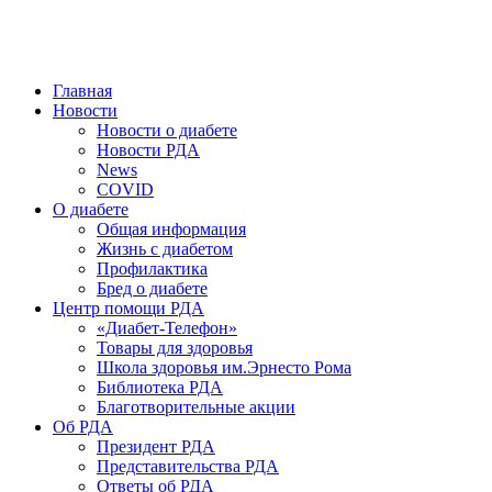
победить. ©: Хорхе Каналес, 1996.
2026 — 2030 в РДА — пятилетка предотвращения «болезней
цивилизации» путем популяризации здорового питания.
Главная
Новости
Новости о диабете
Новости РДА
News
COVID
О диабете
Общая информация
Жизнь с диабетом
Профилактика
Бред о диабете
Центр помощи РДА
«Диабет-Телефон»
Товары для здоровья
Школа здоровья им.Эрнесто Рома
Библиотека РДА
Благотворительные акции
Об РДА
Президент РДА
Представительства РДА
Ответы об РДА