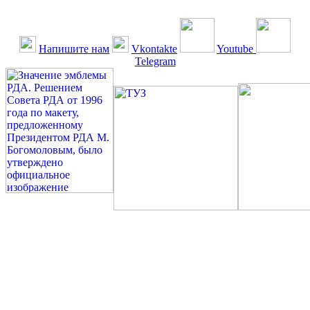
Напишите нам
Vkontakte
Youtube
Telegram
©: Российская Диабетическая Газета и Российская
Диабетическая Ассоциация, 1990 - 2026. Использование,
перепечатка, цитирование, комментирование любых материалов,
текстов возможны ТОЛЬКО ПО ПИСЬМЕННОМУ
РАЗРЕШЕНИЮ РЕДАКЦИИ
Миссия РДА — излечение человека с сахарным диабетом. ©:
Богомолов М.В., 1996.
Сахарный диабет — не образ жизни, а враг, которого нужно