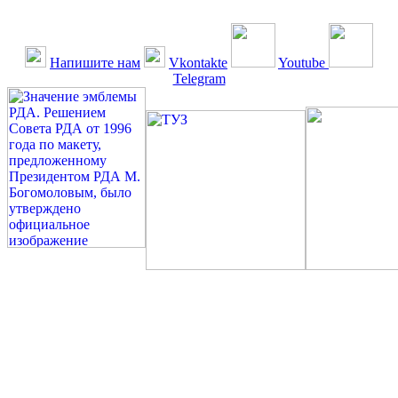
Напишите нам
Vkontakte
Youtube
Telegram
©: Российская Диабетическая Газета и Российская
Диабетическая Ассоциация, 1990 - 2026. Использование,
перепечатка, цитирование, комментирование любых материалов,
текстов возможны ТОЛЬКО ПО ПИСЬМЕННОМУ
РАЗРЕШЕНИЮ РЕДАКЦИИ
Миссия РДА — излечение человека с сахарным диабетом. ©:
Богомолов М.В., 1996.
Сахарный диабет — не образ жизни, а враг, которого нужно