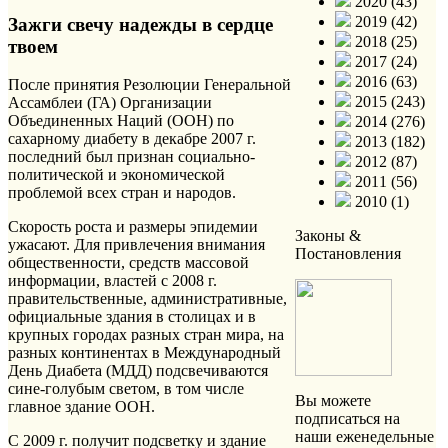
2020 (43)
2019 (42)
Зажги свечу надежды в сердце
2018 (25)
твоем
2017 (24)
2016 (63)
После принятия Резолюции Генеральной
2015 (243)
Ассамблеи (ГА) Организации
Объединенных Наций (ООН) по
2014 (276)
сахарному диабету в декабре 2007 г.
2013 (182)
последний был признан социально-
2012 (87)
политической и экономической
2011 (56)
проблемой всех стран и народов.
2010 (1)
Скорость роста и размеры эпидемии
Законы &
ужасают. Для привлечения внимания
Постановления
общественности, средств массовой
информации, властей с 2008 г.
правительственные, административные,
официальные здания в столицах и в
крупных городах разных стран мира, на
разных континентах в Международный
День Диабета (МДД) подсвечиваются
сине-голубым светом, в том числе
Вы можете
главное здание ООН.
подписаться на
наши еженедельные
С 2009 г. получит подсветку и здание