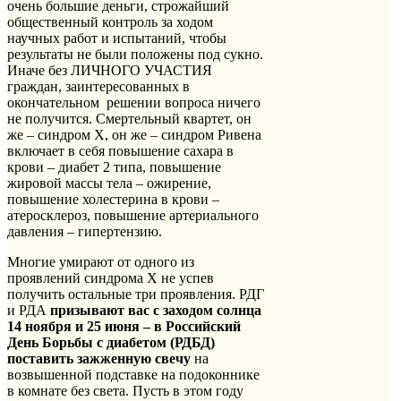
очень большие деньги, строжайший
общественный контроль за ходом
научных работ и испытаний, чтобы
результаты не были положены под сукно.
Иначе без ЛИЧНОГО УЧАСТИЯ
граждан, заинтересованных в
окончательном решении вопроса ничего
не получится. Смертельный квартет, он
же – синдром Х, он же – синдром Ривена
включает в себя повышение сахара в
крови – диабет 2 типа, повышение
жировой массы тела – ожирение,
повышение холестерина в крови –
атеросклероз, повышение артериального
давления – гипертензию.
Многие умирают от одного из
проявлений синдрома Х не успев
получить остальные три проявления. РДГ
и РДА
призывают вас с заходом солнца
14 ноября и 25 июня – в Российский
День Борьбы с диабетом (РДБД)
поставить зажженную свечу
на
возвышенной подставке на подоконнике
в комнате без света. Пусть в этом году