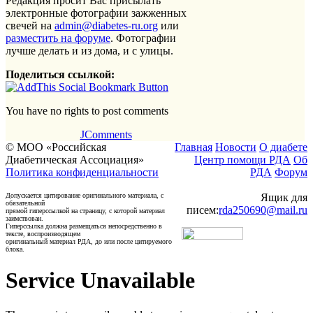
Редакция просит Вас присылать
электронные фотографии зажженных
свечей на
admin@diabetes-ru.org
или
разместить на форуме
. Фотографии
лучше делать и из дома, и с улицы.
Поделиться ссылкой:
You have no rights to post comments
JComments
© МОО «Российская
Главная
Новости
О диабете
Диабетическая Ассоциация»
Центр помощи РДА
Об
Политика конфиденциальности
РДА
Форум
Допускается цитирование оригинального материала, с
Ящик для
обязательной
писем:
rda250690@mail.ru
прямой гиперссылкой на страницу, с которой материал
заимствован.
Гиперссылка должна размещаться непосредственно в
тексте, воспроизводящем
оригинальный материал РДА, до или после цитируемого
блока.
Service Unavailable