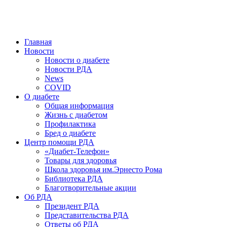
победить. ©: Хорхе Каналес, 1996.
2026 — 2030 в РДА — пятилетка предотвращения «болезней
цивилизации» путем популяризации здорового питания.
Главная
Новости
Новости о диабете
Новости РДА
News
COVID
О диабете
Общая информация
Жизнь с диабетом
Профилактика
Бред о диабете
Центр помощи РДА
«Диабет-Телефон»
Товары для здоровья
Школа здоровья им.Эрнесто Рома
Библиотека РДА
Благотворительные акции
Об РДА
Президент РДА
Представительства РДА
Ответы об РДА