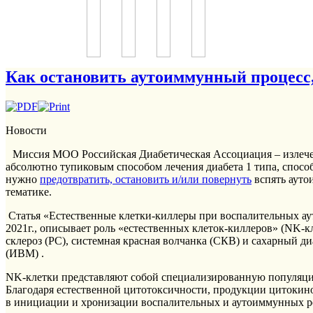
Как остановить аутоиммунный процесс, 
Новости
Миссия МОО Российская Диабетическая Ассоциация – излечен
абсолютно тупиковым способом лечения диабета 1 типа, спосо
нужно
предотвратить, остановить и/или повернуть
вспять аут
тематике.
Статья «Естественные клетки-киллеры при воспалительных ау
2021г., описывает роль «естественных клеток-киллеров» (NK-
склероз (РС), системная красная волчанка (СКВ) и сахарный ди
(ИВМ) .
NK-клетки представляют собой специализированную популяц
Благодаря естественной цитотоксичности, продукции цитокин
в инициации и хронизации воспалительных и аутоиммунных р