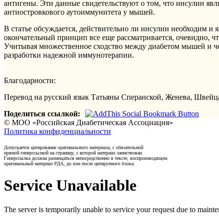
антигены. Эти данные свидетельствуют о том, что инсулин явл
антиостровкового аутоиммунитета у мышей.
В статье обсуждается, действительно ли инсулин необходим и 
окончательный принцип все еще рассматривается, очевидно, чт
Учитывая множественное сходство между диабетом мышей и че
разработки надежной иммунотерапии.
Благодарности:
Перевод на русский язык Татьяны Сперанской, Женева, Швейц
Поделиться ссылкой:
© МОО «Российская Диабетическая Ассоциация»
Политика конфиденциальности
Допускается цитирование оригинального материала, с обязательной
прямой гиперссылкой на страницу, с которой материал заимствован.
Гиперссылка должна размещаться непосредственно в тексте, воспроизводящем
оригинальный материал РДА, до или после цитируемого блока.
Service Unavailable
The server is temporarily unable to service your request due to maint