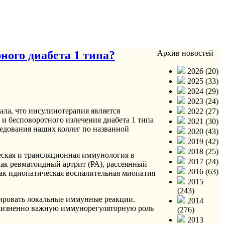
ного диабета 1 типа?
Архив новостей
2026 (20)
2025 (33)
2024 (29)
2023 (24)
ла, что инсулинотерапия является
2022 (27)
 и бесповоротного излечения диабета 1 типа
2021 (30)
ледования наших коллег по названной
2020 (43)
2019 (42)
2018 (25)
ская и трансляционная иммунология в
2017 (24)
как ревматоидный артрит (РА), рассеянный
2016 (63)
 как идиопатическая воспалительная миопатия
2015
(243)
ировать локальные иммунные реакции.
2014
 жизненно важную иммунорегуляторную роль
(276)
2013