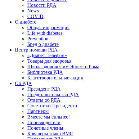
Новости РДА
News
COVID
О диабете
Общая информация
Life with diabetes
Prevention
Бред о диабете
Центр помощи РДА
«Диабет-Телефон»
Товары для здоровья
Школа здоровья им.Эрнесто Рома
Библиотека РДА
Благотворительные акции
Об РДА
Президент РДА
Представительства РДА
Ответы об РДА
Советники Президента
Партнеры
Вместе мы сильнее!
Производители
Почетные члены
Кавалеры знака ВМС