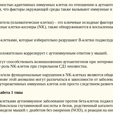
ностью адаптивных иммунных клеток по отношению к аутоантиг
тся, что факторы окружающей среды также вызывают иммунные 
итела (плазматические клетки) – это ключевые исходные факто
енные клетки-киллеры (NK), также обнаруживаются в воспаленн
 Т-клетками, которые избирательно разрушают В-клетки поджел
положительно коррелирует с аутоиммунным ответом у мышей.
огут способствовать возникновению аутоантигенов при энтеров
 роль NK-клеток при стерильном СД1 неизвестна.
е и/или функциональные нарушения в NK-клетках являются общ
ове этой аномалии могут различаться в зависимости от заболев
тореактивных иммунных клеток или просто следствием развити
абета 1 типа
-клетками аутоиммунное заболевание против бета-клеток подже
рбоксилаза глутаминовой кислоты и белок, родственный каталит
 модели мышей с диабетом без ожирения (NOD), и реакция на ин