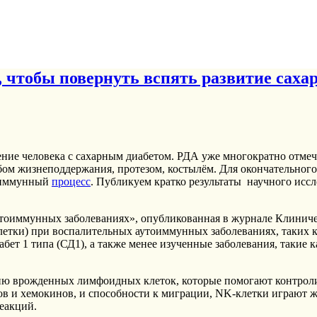
чтобы повернуть вспять развитие сахар
ие человека с сахарным диабетом. РДА уже многократно отмеча
бом жизнеподдержания, протезом, костылём. Для окончательного
оиммунный
процесс
. Публикуем кратко результаты научного исс
тоиммунных заболеваниях», опубликованная в журнале Клиниче
клетки) при воспалительных аутоиммунных заболеваниях, таких 
абет 1 типа (СД1), а также менее изученные заболевания, такие
ию врожденных лимфоидных клеток, которые помогают контрол
ов и хемокинов, и способности к миграции, NK-клетки играют
еакций.