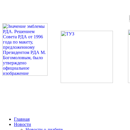
©: Российская Диабетическая Газета и Российская Диабетиче
Миссия 
Сахарный диа
2026 — 2030 в РДА — пя
Главная
Новости
Новости о диабете