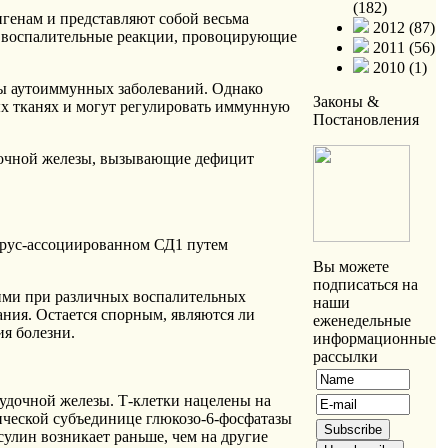
(182)
енам и представляют собой весьма
2012 (87)
и воспалительные реакции, провоцирующие
2011 (56)
2010 (1)
ры аутоиммунных заболеваний. Однако
Законы &
ых тканях и могут регулировать иммунную
Постановления
удочной железы, вызывающие дефицит
ирус-ассоциированном СД1 путем
Вы можете
подписаться на
ими при различных воспалительных
наши
ания. Остается спорным, являются ли
еженедельные
я болезни.
информационные
рассылки
лудочной железы. Т-клетки нацелены на
ической субъединице глюкозо-6-фосфатазы
сулин возникает раньше, чем на другие