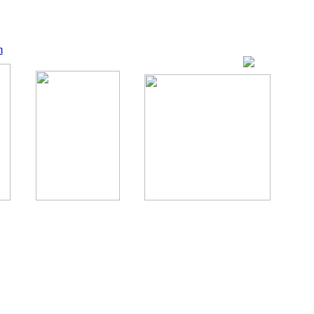
m
ование, комментирование любых материалов, текстов возможны
., 1996.
аналес, 1996.
ации здорового питания.