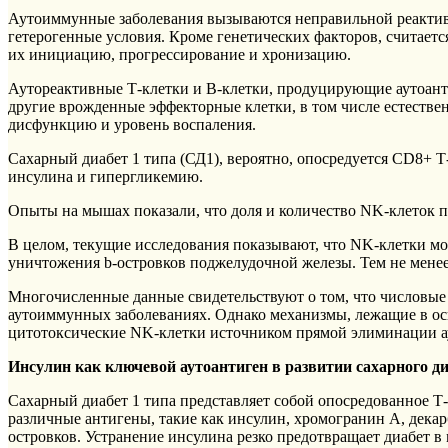
Аутоиммунные заболевания вызываются неправильной реактив
гетерогенные условия. Кроме генетических факторов, считае
их инициацию, прогрессирование и хронизацию.
Аутореактивные Т-клетки и В-клетки, продуцирующие аутоант
другие врожденные эффекторные клетки, в том числе естеств
дисфункцию и уровень воспаления.
Сахарный диабет 1 типа (СД1), вероятно, опосредуется CD8+
инсулина и гипергликемию.
Опыты на мышах показали, что доля и количество NK-клеток 
В целом, текущие исследования показывают, что NK-клетки м
уничтожения b-островков поджелудочной железы. Тем не менее
Многочисленные данные свидетельствуют о том, что числовы
аутоиммунных заболеваниях. Однако механизмы, лежащие в осн
цитотоксические NK-клетки источником прямой элиминации ау
Инсулин как ключевой аутоантиген в развитии сахарного ди
Сахарный диабет 1 типа представляет собой опосредованное Т
различные антигены, такие как инсулин, хромогранин А, дека
островков. Устранение инсулина резко предотвращает диабет в