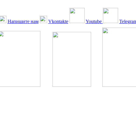
Напишите нам
Vkontakte
Youtube
Telegra
ская Ассоциация, 1990 - 2026. Использование, перепечатка, цитир
ТОЛЬКО ПО ПИСЬМЕННОМУ РАЗРЕШЕНИЮ РЕДАКЦИИ
РДА — излечение человека с сахарным диабетом. ©: Богомолов М.В
бет — не образ жизни, а враг, которого нужно победить. ©: Хорхе К
тилетка предотвращения «болезней цивилизации» путем популяриз