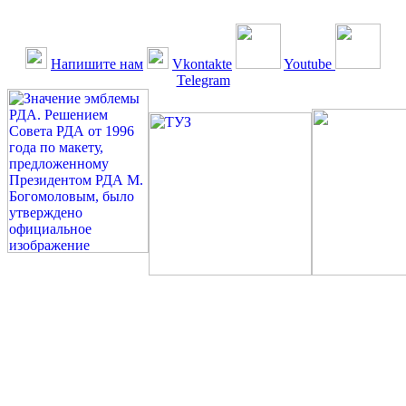
Напишите нам
Vkontakte
Youtube
Telegram
©: Российская Диабетическая Газета и Российская
Диабетическая Ассоциация, 1990 - 2026. Использование,
перепечатка, цитирование, комментирование любых материалов,
текстов возможны ТОЛЬКО ПО ПИСЬМЕННОМУ
РАЗРЕШЕНИЮ РЕДАКЦИИ
Миссия РДА — излечение человека с сахарным диабетом. ©:
Богомолов М.В., 1996.
Сахарный диабет — не образ жизни, а враг, которого нужно