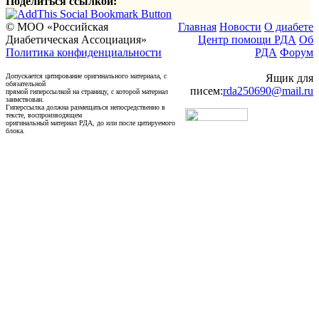
Поделиться ссылкой:
© МОО «Российская
Главная
Новости
О диабете
Диабетическая Ассоциация»
Центр помощи РДА
Об
Политика конфиденциальности
РДА
Форум
Допускается цитирование оригинального материала, с
Ящик для
обязательной
писем:
rda250690@mail.ru
прямой гиперссылкой на страницу, с которой материал
заимствован.
Гиперссылка должна размещаться непосредственно в
тексте, воспроизводящем
оригинальный материал РДА, до или после цитируемого
блока.