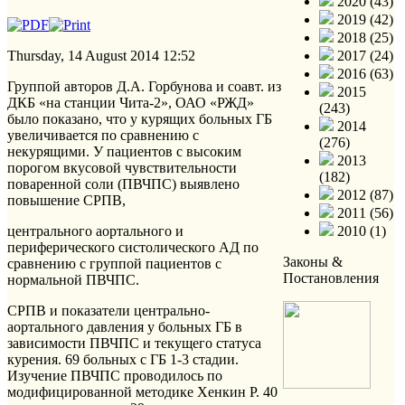
2020 (43)
2019 (42)
2018 (25)
Thursday, 14 August 2014 12:52
2017 (24)
2016 (63)
Группой авторов Д.А. Горбунова и соавт. из
2015
ДКБ «на станции Чита-2», ОАО «РЖД»
(243)
было показано, что у курящих больных ГБ
2014
увеличивается по сравнению с
(276)
некурящими. У пациентов с высоким
2013
порогом вкусовой чувствительности
(182)
поваренной соли (ПВЧПС) выявлено
2012 (87)
повышение СРПВ,
2011 (56)
центрального аортального и
2010 (1)
периферического систолического АД по
Законы &
сравнению с группой пациентов с
Постановления
нормальной ПВЧПС.
СРПВ и показатели центрально-
аортального давления у больных ГБ в
зависимости ПВЧПС и текущего статуса
курения. 69 больных с ГБ 1-3 стадии.
Изучение ПВЧПС проводилось по
модифицированной методике Хенкин Р. 40