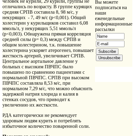
человек не курили, 29 курили, группы не
Вы можете
отличались по возрасту. В группе курящих
подписаться на
средняя СРПВ составила 8, 98 м/с, у
наши
некурящих - 7, 49 м/с (р<0,001). Общий
еженедельные
холестерин у курильщиков составил 6,08
информационные
ммоль/л, у некурящих 5,51 ммоль/л
рассылки
(р<0,003). Обнаружена прямая корреляция
средней силы (р= 0,3) между СРПВ и
общим холестерином, т.к. повышение
холестерина ускоряет атерогенез, повышает
жесткость артерий, увеличивает СРПВ.
Центральное аортальное давление у
больных с высоким ПВЧПС было
повышено по сравнению пациентами с
нормальной ПВЧПС. СРПВ при высоком
ПВЧПС составляла 8,53 м/с, при
нормальном 7,29 м/с, что можно объяснить
задержкой натрия хлорида и калия в
стенках сосудов, что приводит к
увеличению их жесткости.
РДА категорически не рекомендует
здоровым людям курить и потреблять
избыточное количество поваренной соли.