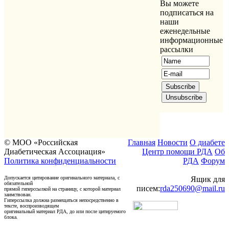
Вы можете
подписаться на
наши
еженедельные
информационные
рассылки
© МОО «Российская
Главная
Новости
О диабете
Диабетическая Ассоциация»
Центр помощи РДА
Об
Политика конфиденциальности
РДА
Форум
Допускается цитирование оригинального материала, с
Ящик для
обязательной
писем:
rda250690@mail.ru
прямой гиперссылкой на страницу, с которой материал
заимствован.
Гиперссылка должна размещаться непосредственно в
тексте, воспроизводящем
оригинальный материал РДА, до или после цитируемого
блока.