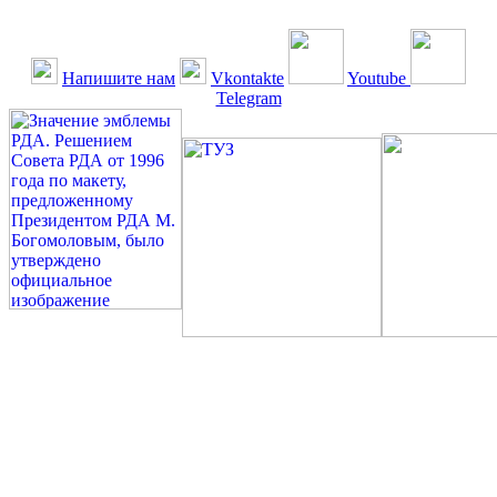
Напишите нам
Vkontakte
Youtube
Telegram
©: Российская Диабетическая Газета и Российская
Диабетическая Ассоциация, 1990 - 2026. Использование,
перепечатка, цитирование, комментирование любых материалов,
текстов возможны ТОЛЬКО ПО ПИСЬМЕННОМУ
РАЗРЕШЕНИЮ РЕДАКЦИИ
Миссия РДА — излечение человека с сахарным диабетом. ©:
Богомолов М.В., 1996.
Сахарный диабет — не образ жизни, а враг, которого нужно