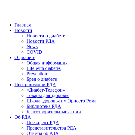
победить. ©: Хорхе Каналес, 1996.
2026 — 2030 в РДА — пятилетка предотвращения «болезней
цивилизации» путем популяризации здорового питания.
Главная
Новости
Новости о диабете
Новости РДА
News
COVID
О диабете
Общая информация
Life with diabetes
Prevention
Бред о диабете
Центр помощи РДА
«Диабет-Телефон»
Товары для здоровья
Школа здоровья им.Эрнесто Рома
Библиотека РДА
Благотворительные акции
Об РДА
Президент РДА
Представительства РДА
Ответы об РДА