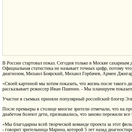
В России стартовал показ. Сегодня только в Москве сахарным д
Официальная статистика не называет точных цифр, потому что
диагнозом, Михаил Боярский, Михаил Горбачев, Армен Джига
«Своей картиной мы хотим показать, что жизнь после такого д
рассказывает режиссер Иван Пшенин. - Мы планируем показать 
Участие в съемках приняли популярный российский блогер Эль
После премьеры в столице многие зрители отмечали, что на пр
диабетом болеют дети, признавались, что заново пережили все 
«Мы благодарны всей творческой команде проекта за этот фил
- говорит зрительница Марина, которой 5 лет назад диагност