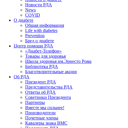
Новости РДА
News
COVID
О диабете
Общая информация
Life with diabetes
Prevention
Бред о диабете
Центр помощи РДА
«Диабет-Телефон»
Товары для здоровья
Школа здоровья им.Эрнесто Рома
Библиотека РДА
Благотворительные акции
Об РДА
Президент РДА
Представительства РДА
Ответы об РДА
Советники Президента
Партнеры
Вместе мы сильнее!
Производители
Почетные члены
Кавалеры знака ВМС