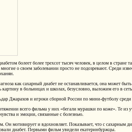
иабетом болеет более трехсот тысяч человек, в целом в стране 
 многие о своем заболевании просто не подозревают. Среди из
рханян.
иагноза как сахарный диабет не останавливается, она может быт
картину в больницах и школах, безусловно, выложим его в сеть
дар Джарахов и игроки сборной России по мини-футболу среди 
отяжении всего фильма у них «бегали мурашки по коже». Те из 
чувства и эмоции, связанные с болезнью.
ьм. Он мотивирует и вдохновляет. Показывает, что с сахарным 
ировали диабет. Первыми фильм увидели екатеринбуржцы.