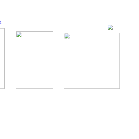
m
ование, комментирование любых материалов, текстов возможны
., 1996.
аналес, 1996.
ации здорового питания.