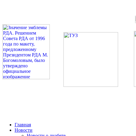
©: Российская Диабетическая Газета и Российская Диабетиче
Миссия 
Сахарный диа
2026 — 2030 в РДА — пя
Главная
Новости
Новости о диабете