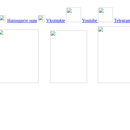
Напишите нам
Vkontakte
Youtube
Telegra
ская Ассоциация, 1990 - 2026. Использование, перепечатка, цитир
ТОЛЬКО ПО ПИСЬМЕННОМУ РАЗРЕШЕНИЮ РЕДАКЦИИ
РДА — излечение человека с сахарным диабетом. ©: Богомолов М.В
бет — не образ жизни, а враг, которого нужно победить. ©: Хорхе К
тилетка предотвращения «болезней цивилизации» путем популяриз