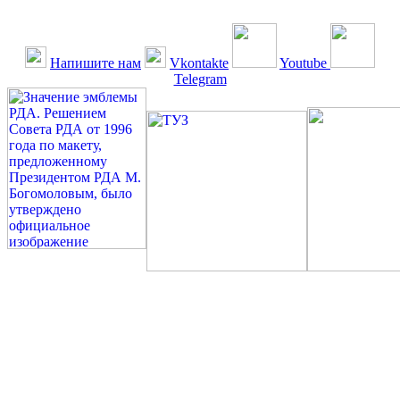
Напишите нам
Vkontakte
Youtube
Telegram
©: Российская Диабетическая Газета и Российская
Диабетическая Ассоциация, 1990 - 2026. Использование,
перепечатка, цитирование, комментирование любых материалов,
текстов возможны ТОЛЬКО ПО ПИСЬМЕННОМУ
РАЗРЕШЕНИЮ РЕДАКЦИИ
Миссия РДА — излечение человека с сахарным диабетом. ©:
Богомолов М.В., 1996.
Сахарный диабет — не образ жизни, а враг, которого нужно