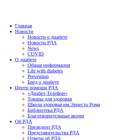
победить. ©: Хорхе Каналес, 1996.
2026 — 2030 в РДА — пятилетка предотвращения «болезней
цивилизации» путем популяризации здорового питания.
Главная
Новости
Новости о диабете
Новости РДА
News
COVID
О диабете
Общая информация
Life with diabetes
Prevention
Бред о диабете
Центр помощи РДА
«Диабет-Телефон»
Товары для здоровья
Школа здоровья им.Эрнесто Рома
Библиотека РДА
Благотворительные акции
Об РДА
Президент РДА
Представительства РДА
Ответы об РДА