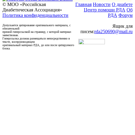
© МОО «Российская
Главная
Новости
О диабете
Диабетическая Ассоциация»
Центр помощи РДА
Об
Политика конфиденциальности
РДА
Форум
Допускается цитирование оригинального материала, с
Ящик для
обязательной
писем:
rda250690@mail.ru
прямой гиперссылкой на страницу, с которой материал
заимствован.
Гиперссылка должна размещаться непосредственно в
тексте, воспроизводящем
оригинальный материал РДА, до или после цитируемого
блока.