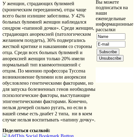
Вы можете
У женщин, страдающих булимией
подписаться на
(хроническим перееданием), отцы чаще
наши
всего были излишне заботливы. У 42%
еженедельные
больных булимией женщин наблюдался
информационные
синдром «папиной дочки». Среди женщин,
рассылки
страдающих анорексией (патологическим
желанием похудеть), 36% подвергались
жесткой критике и наказаниям со стороны
отца. Среди всех больных булимией и
анорексией женщин только 20% имели
нормальный тип взаимоотношений с
отцом. По мнению профессора Туссена
возникновение булимии или анорексии
обусловлено генетическими факторами, но
для запуска болезненных генов необходимы
психологические факторы, выступающие
эпигенетическими факторами. Конечно,
нельзя дочерей сильно ругать, но если в
вашей семье есть диабет 2 типа, ни в коем
случае нельзя воспитывать «папину дочку».
Поделиться ссылкой: