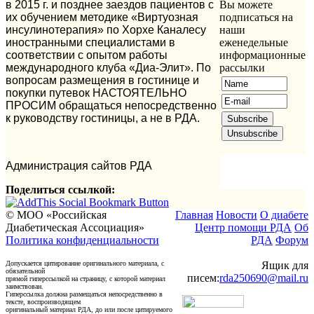
в 2015 г. и позднее заездов пациентов с
Вы можете
их обучением методике «Виртуозная
подписаться на
инсулинотерапия» по Хорхе Каналесу
наши
иностранными специалистами в
еженедельные
соответствии с опытом работы
информационные
международного клуба «Диа-Элит». По
рассылки
вопросам размещения в гостинице и
покупки путевок НАСТОЯТЕЛЬНО
ПРОСИМ обращаться непосредственно
к руководству гостиницы, а не в РДА.
Администрация сайтов РДА
Поделиться ссылкой:
© МОО «Российская
Главная
Новости
О диабете
Диабетическая Ассоциация»
Центр помощи РДА
Об
Политика конфиденциальности
РДА
Форум
Допускается цитирование оригинального материала, с
Ящик для
обязательной
писем:
rda250690@mail.ru
прямой гиперссылкой на страницу, с которой материал
заимствован.
Гиперссылка должна размещаться непосредственно в
тексте, воспроизводящем
оригинальный материал РДА, до или после цитируемого