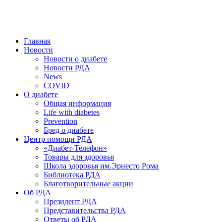
победить. ©: Хорхе Каналес, 1996.
2026 — 2030 в РДА — пятилетка предотвращения «болезней
цивилизации» путем популяризации здорового питания.
Главная
Новости
Новости о диабете
Новости РДА
News
COVID
О диабете
Общая информация
Life with diabetes
Prevention
Бред о диабете
Центр помощи РДА
«Диабет-Телефон»
Товары для здоровья
Школа здоровья им.Эрнесто Рома
Библиотека РДА
Благотворительные акции
Об РДА
Президент РДА
Представительства РДА
Ответы об РДА