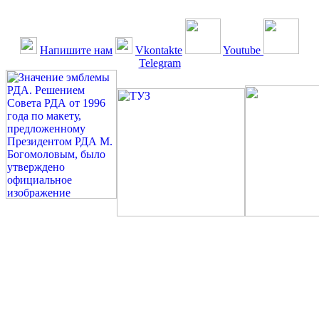
Напишите нам
Vkontakte
Youtube
Telegram
©: Российская Диабетическая Газета и Российская
Диабетическая Ассоциация, 1990 - 2026. Использование,
перепечатка, цитирование, комментирование любых материалов,
текстов возможны ТОЛЬКО ПО ПИСЬМЕННОМУ
РАЗРЕШЕНИЮ РЕДАКЦИИ
Миссия РДА — излечение человека с сахарным диабетом. ©:
Богомолов М.В., 1996.
Сахарный диабет — не образ жизни, а враг, которого нужно