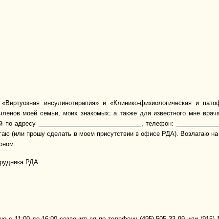
«Виртуозная инсулинотерапия» и «Клинико-физиологическая и патоф
 членов моей семьи, моих знакомых; а также для известного мне врач
по адресу ______________________________, телефон: ______________
агаю (или прошу сделать в моем присутствии в офисе РДА). Возлагаю н
оном.
трудника РДА
о с 11:00 до 16:00 созвониться по телефону (495)
505 33 99
или
(915) 