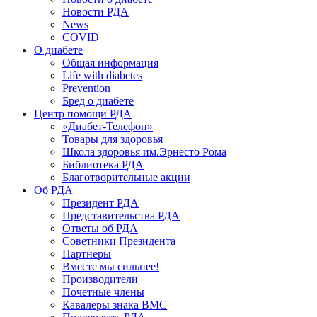
Новости РДА
News
COVID
О диабете
Общая информация
Life with diabetes
Prevention
Бред о диабете
Центр помощи РДА
«Диабет-Телефон»
Товары для здоровья
Школа здоровья им.Эрнесто Рома
Библиотека РДА
Благотворительные акции
Об РДА
Президент РДА
Представительства РДА
Ответы об РДА
Советники Президента
Партнеры
Вместе мы сильнее!
Производители
Почетные члены
Кавалеры знака ВМС