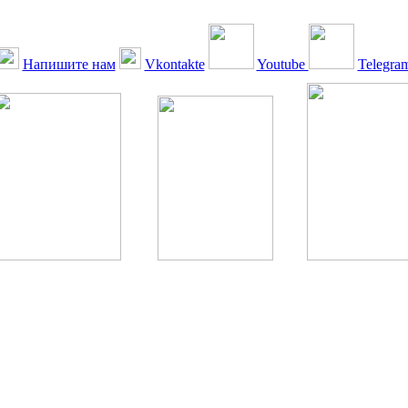
Напишите нам
Vkontakte
Youtube
Telegra
ская Ассоциация, 1990 - 2026. Использование, перепечатка, цитир
ТОЛЬКО ПО ПИСЬМЕННОМУ РАЗРЕШЕНИЮ РЕДАКЦИИ
РДА — излечение человека с сахарным диабетом. ©: Богомолов М.В
бет — не образ жизни, а враг, которого нужно победить. ©: Хорхе К
тилетка предотвращения «болезней цивилизации» путем популяриз