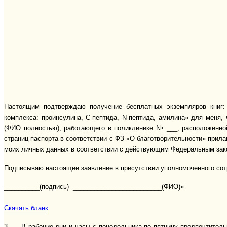
Настоящим подтверждаю получение бесплатных экземпляров книг: 
комплекса: проинсулина,
C
-пептида,
N
-пептида, амилина» для меня,
(ФИО полностью), работающего в поликлинике № ___, расположенной 
страниц паспорта в соответствии с ФЗ «О благотворительности» прил
моих личных данных в соответствии с действующим Федеральным зак
Подписываю настоящее заявление в присутствии уполномоченного со
__________(подпись) _________________________(ФИО)»
Скачать бланк
3.
В рабочие дни и часы с понедельника по пятницу предпочтительн