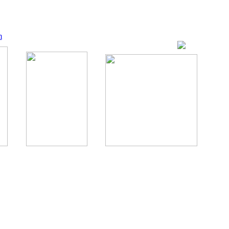
m
ование, комментирование любых материалов, текстов возможны
., 1996.
аналес, 1996.
ации здорового питания.