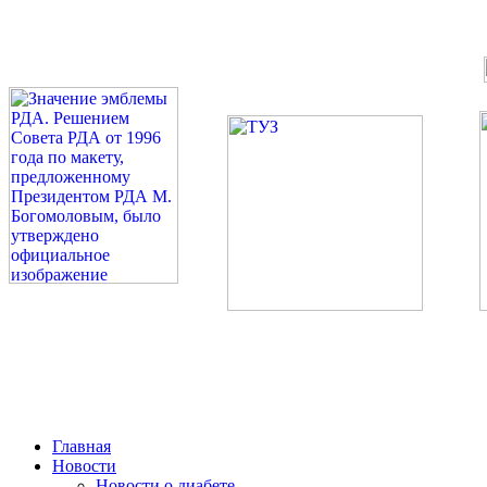
©: Российская Диабетическая Газета и Российская Диабетиче
Миссия 
Сахарный диа
2026 — 2030 в РДА — пя
Главная
Новости
Новости о диабете