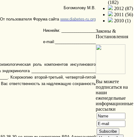
(182)
Богомолову М.В.
2012 (87)
2011 (56)
От пользователя Форума сайта
www.diabetes-ru.org
2010 (1)
Никнейм: ________________
Законы &
Постановления
e
-
mail
:___________________
изиологическая роль компонентов инсулинового
а эндокринолога ______________________________
__. Ксерокопию второй-третьей, четвертой-пятой
Вы можете
а Вас ответственность за надлежащую сохранность
подписаться на
наши
еженедельные
информационные
рассылки
150 38 30
со вторым секретарем РДА Александрой