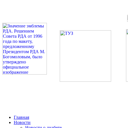
©: Российская Диабетическая Газета и Российская Диабетиче
Миссия 
Сахарный диа
2026 — 2030 в РДА — пя
Главная
Новости
Новости о диабете