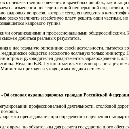
тов от некачественного лечения и врачебных ошибок, так и защ
аем на изменении последипломной непрерывной подготовки, что
ю кадровых вопросов, которые сегодня находятся в катастрофи
мо резко увеличить заработную плату, решить один частный, но
оздавшегося кадрового тупика.
нскими организациями и профессиональными общероссийскими. 
 сможем добиться реальных результатов.
 видя в нас реальную оппозицию своей деятельности, пытается 
 медицинское общество абсолютно лояльную только министру. 
министров и руководителей департаментов здравоохранения, дл
иона. Недавно В.В. Путин отметил, что если организация нежиз
 Министры приходят и уходят, а мы медики остаемся.
 «Об основах охраны здоровья граждан Российской Федерац
егулировании профессиональной деятельности, столбовой дорог
й помощи.
рорского преследования при определении нарушения стандартов
 для врача, но обязательны для расчета государственного обес