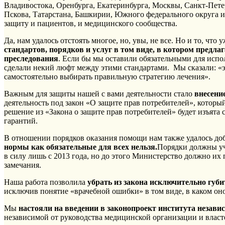
Владивостока, Оренбурга, Екатеринбурга, Москвы, Санкт-Пете
Пскова, Татарстана, Башкирии, Южного федерального округа и
защиту и пациентов, и медицинского сообщества.
Да, нам удалось отстоять многое, но, увы, не все. Но и то, чт
стандартов, порядков и услуг в том виде, в котором предл
преследования
. Если бы мы оставили обязательными для испо
сделали некий люфт между этими стандартами. Мы сказали: «эт
самостоятельно выбирать правильную стратегию лечения».
Важным для защиты нашей с вами деятельности стало
внесени
деятельность под закон «О защите прав потребителей», котор
решение из «Закона о защите прав потребителей» будет изъята
гарантий.
В отношении порядков оказания помощи нам также удалось доби
нормы как обязательные для всех нельзя.
Порядки должны уч
в силу лишь с 2013 года, но до этого Министерство должно их 
замечания.
Наша работа позволила
убрать из закона исключительно губ
исключив понятие «врачебной ошибки» в том виде, в каком он
Мы
настояли на введении в законопроект института незави
независимой от руководства медицинской организации и власт