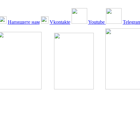
Напишите нам
Vkontakte
Youtube
Telegra
ская Ассоциация, 1990 - 2026. Использование, перепечатка, цитир
ТОЛЬКО ПО ПИСЬМЕННОМУ РАЗРЕШЕНИЮ РЕДАКЦИИ
РДА — излечение человека с сахарным диабетом. ©: Богомолов М.В
бет — не образ жизни, а враг, которого нужно победить. ©: Хорхе К
тилетка предотвращения «болезней цивилизации» путем популяриз