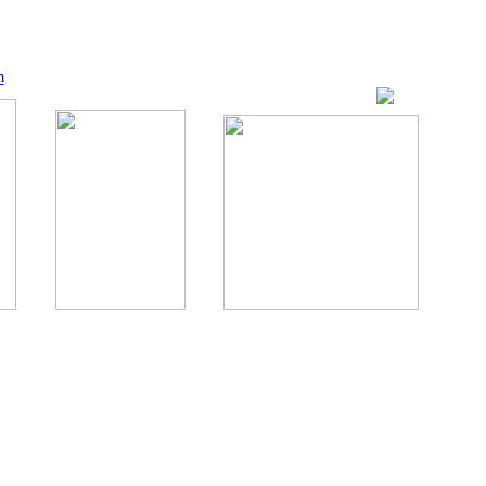
m
ование, комментирование любых материалов, текстов возможны
., 1996.
аналес, 1996.
ации здорового питания.