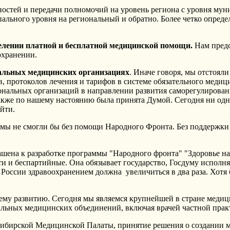
нностей и передачи полномочий на уровень региона с уровня му
ального уровня на региональный и обратно. Более четко опред
делении платной и бесплатной медицинской помощи.
Нам предс
охранении.
нальных медицинских организациях
. Иначе говоря, мы отстояли
в, протоколов лечения и тарифов в системе обязательного меди
ональных организаций в направлении развития саморегулирован
также по нашему настоянию была принята Думой. Сегодня ни од
йти.
на мы не смогли бы без помощи Народного Фронта. Без поддерж
шена к разработке программы "Народного фронта" "Здоровье на
и и беспартийные. Она обязывает государство, Госдуму исполня
я России здравоохранением должна увеличиться в два раза. Хот
оему развитию. Сегодня мы являемся крупнейшей в стране меди
льных медицинских объединений, включая врачей частной прак
Сибирской Медицинской Палаты, принятие решения о создании 