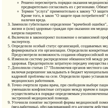
Решено пересмотреть порядки оказания медицинск
предварительно согласовать их с регионами. Обязат
Термин "услуга" применительно к закону "О защите 
Кроме того, в закон "О защите прав потребителей
наличия вреда.
Заменили губительное определение "врачебной ошибки",
жизни и (или) здоровью граждан при оказании им медици
каприза пациента.
Включили в законопроект положение о независимой профе
экспертизу.
Определили особый статус организаций, создаваемых ме
формироваться эти организации. Определили конкретны
Предусмотрели возможность создания общероссийской н
Изменили систему распределение обязанностей между р
здоровья. Предотвратили затратную передачу имущества 
Дополнили статью 17 "Полномочия органов местного са
включая разрешение закладывать в бюджет муниципальных
кадровой проблемы на селе. Определили право устанавл
медицинских работников.
Точно очертили права врача, при свободном выборе пацие
уменьшили конфликтные ситуации между врачом и пацие
осуществляться в порядке определяемым уполномоченны
экстренной медицинской помощи.
Уточнили понятие экстренной формы медицинской помощи
(мед.работника), обуславливающий его алгоритм действи