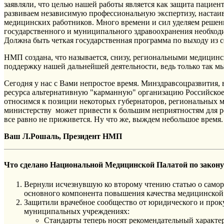
заявляли, что целью нашей работы является как защита пациен
развиваем независимую профессиональную экспертизу, настаив
медицинских работников. Много времени и сил уделяем решени
государственного и муниципального здравоохранения необходи
Должна быть четкая государственная программа по выходу из с
НМП создана, что называется, снизу, региональными медици
поддержку нашей дальнейшей деятельности, ведь только так мы
Сегодня у нас с Вами непростое время. Минздравсоцразвития,
ресурса альтернативную "карманную" организацию Российское
относимся к позиции некоторых губернаторов, региональных 
министерству может привести к большим неприятностям для рег
все равно не приживется. Ну что же, выждем небольшое время.
Ваш Л.Рошаль, Президент НМП
Что сделано Национальной Медицинской Палатой по закону
Вернули исчезнувшую ко второму чтению статью о самор
основного компонента повышения качества медицинско
Защитили врачебное сообщество от юридического и проку
муниципальных учреждениях:
Стандарты теперь носят рекомендательный характер