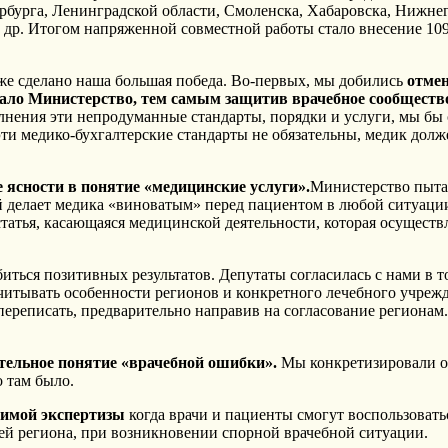
рбурга, Ленинградской области, Смоленска, Хабаровска, Нижне
 др. Итогом напряженной совместной работы стало внесение 10
о уже сделано наша большая победа. Во-первых, мы добились
отме
агало Министерство, тем самым защитив врачебное сообществ
лнения эти непродуманные стандарты, порядки и услуги, мы бы
и медико-бухгалтерские стандарты не обязательны, медик долже
е ясности в понятие «медицинские услуги».
Министерство пытал
ый делает медика «виноватым» перед пациентом в любой ситуац
 статья, касающаяся медицинской деятельности, которая осущест
ться позитивных результатов. Депутаты согласилась с нами в т
итывать особенности регионов и конкретного лечебного учреж
переписать, предварительно направив на согласование регионам.
ительное понятие «врачебной ошибки».
Мы конкретизировали от
о там было.
симой экспертизы
когда врачи и пациенты смогут воспользоват
ей региона, при возникновении спорной врачебной ситуации.