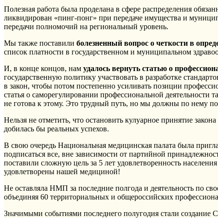
Полезная работа была проделана в сфере распределения обяза
ликвидирован «пинг-понг» при передаче имущества и муницип
передачи полномочий на региональный уровень.
Мы также поставили
болезненный вопрос о четкости в опре
список платности в государственном и муниципальном здраво
И, в конце концов, нам
удалось вернуть статью о профессио
государственную политику участвовать в разработке стандарто
в закон, чтобы потом постепенно усиливать позиции професси
статья о саморегулировании профессиональной деятельности 
не готова к этому. Это трудный путь, но мы должны по нему по
Нельзя не отметить, что остановить кулуарное принятие зако
добилась бы реальных успехов.
В свою очередь Национальная медицинская палата была пригла
подписаться все, вне зависимости от партийной принадлежност
поставили сложную цель за 5 лет удовлетворенность населени
удовлетворены нашей медициной!
Не оставляла НМП за последние полгода и деятельность по св
объединяя 60 территориальных и общероссийских профессиона
Значимыми событиями последнего полугодия стали создание 