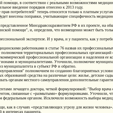
ой помощи, в соответствии с реальными возможностями медицин
ельное введение порядков отнесено к 2013 году.
прав потребителей" теперь относится только к платным услугам,
" будет внесены поправки, учитывающие специфичность медици
 представленное Минздравсоцразвитием РФ в их проекте, на о
нской помощи", и, определив, что возмещении может быть только
ссиональной экспертизе. И у врача, и у пациента, как у потреб
дицинскими работниками в статье 76 назвав их профессинальны
е полномочия территориальных профессиональных организаций о
екоммерческой профессиональной организации и наделения ее 
егионами и муниципалитетами. Уточнили, полномочие муниципа
из муниципалитета в субъект РФ и обратно.
моуправления" полномочием по созданию благоприятных услови
 образований средства на различные цели: жилье, детские сады 
ивать органам местного самоуправления дополнительные гарант
нтами лечащего доктора, четкой формулировкой: "Выбор врача с
нтом, связанные с «размытыми» формулировками. Уточнили, чт
м федеральным органом. Исключили возможность выбора медиц
, как в случаях «представляющих угрозу для жизни человека». 
й в интересах пациента.