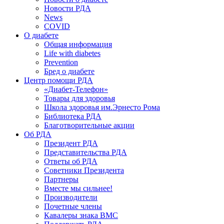
Новости РДА
News
COVID
О диабете
Общая информация
Life with diabetes
Prevention
Бред о диабете
Центр помощи РДА
«Диабет-Телефон»
Товары для здоровья
Школа здоровья им.Эрнесто Рома
Библиотека РДА
Благотворительные акции
Об РДА
Президент РДА
Представительства РДА
Ответы об РДА
Советники Президента
Партнеры
Вместе мы сильнее!
Производители
Почетные члены
Кавалеры знака ВМС