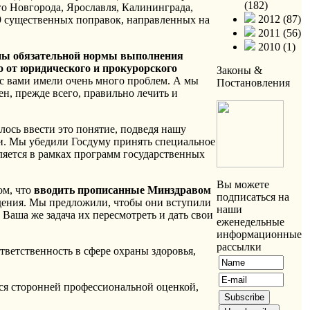
(182)
го Новгорода, Ярославля, Калининграда,
2012 (87)
9 существенных поправок, направленных на
2011 (56)
2010 (1)
ны обязательной нормы выполнения
о от юридического и прокурорского
Законы &
 с вами имели очень много проблем. А мы
Постановления
н, прежде всего, правильно лечить и
ось ввести это понятие, подведя нашу
ии. Мы убедили Госдуму принять специальное
вляется в рамках программ государственных
Вы можете
ом, что
вводить прописанные Минздравом
подписаться на
дения. Мы предложили, чтобы они вступили
наши
 Ваша же задача их пересмотреть и дать свои
еженедельные
информационные
рассылки
ветственность в сфере охраны здоровья,
ься сторонней профессиональной оценкой,