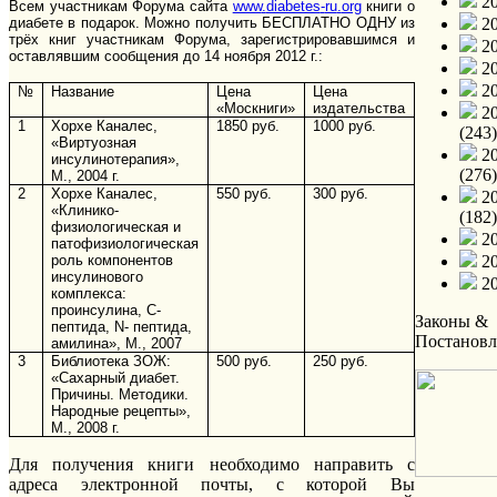
20
Всем участникам Форума сайта
www
.
diabetes
-
ru
.
org
книги о
диабете в подарок. Можно получить БЕСПЛАТНО ОДНУ из
20
трёх книг участникам Форума, зарегистрировавшимся и
20
оставлявшим сообщения до 14 ноября 2012 г.:
20
20
№
Название
Цена
Цена
«Москниги»
издательства
20
1
Хорхе Каналес,
1850 руб.
1000 руб.
(243)
«Виртуозная
20
инсулинотерапия»,
(276)
М., 2004 г.
2
Хорхе Каналес,
550 руб.
300 руб.
20
«Клинико-
(182)
физиологическая и
20
патофизиологическая
роль компонентов
20
инсулинового
20
комплекса:
проинсулина, С-
Законы &
пептида, N- пептида,
Постановл
амилина», М., 2007
3
Библиотека ЗОЖ:
500 руб.
250 руб.
«Сахарный диабет.
Причины. Методики.
Народные рецепты»,
М., 2008 г.
Для получения книги необходимо направить с
адреса электронной почты, с которой Вы