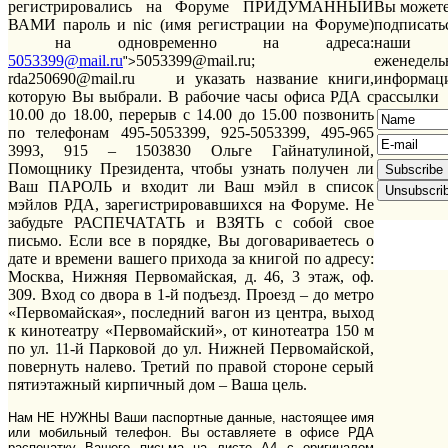
регистрировались на Форуме ПРИДУМАННЫЙ
Вы может
ВАМИ пароль и
nic
(имя регистрации на Форуме)
подписать
на одновременно на адреса:
наши
5053399@mail.ru
5053399@
mail
.
ru
;
еженедель
">
rda
250690@
mail
.
ru
и указать название книги,
информац
которую Вы выбрали. В рабочие часы офиса РДА с
рассылки
10.00 до 18.00, перерыв с 14.00 до 15.00 позвонить
по телефонам 495-5053399, 925-5053399, 495-965
3993, 915 – 1503830 Ольге Гайнатулиной,
Помощнику Президента, чтобы узнать получен ли
Ваш ПАРОЛЬ и входит ли Ваш мэйл в список
мэйлов РДА, зарегистрировавшихся на Форуме. Не
забудьте РАСПЕЧАТАТЬ и ВЗЯТЬ с собой свое
письмо. Если все в порядке, Вы договариваетесь о
дате и времени вашего прихода за книгой по адресу:
Москва, Нижняя Первомайская, д. 46, 3 этаж, оф.
309. Вход со двора в 1-й подъезд. Проезд – до метро
«Первомайская», последний вагон из центра, выход
к кинотеатру «Первомайский», от кинотеатра 150 м
по ул. 11-й Парковой до ул. Нижней Первомайской,
повернуть налево. Третий по правой стороне серый
пятиэтажный кирпичный дом – Ваша цель.
Нам НЕ НУЖНЫ Ваши паспортные данные, настоящее имя
или мобильный телефон. Вы оставляете в офисе РДА
распечатку Вашего письма на листе А4 с оригиналом