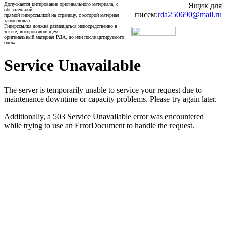
Допускается цитирование оригинального материала, с
Ящик для
обязательной
писем:
rda250690@mail.ru
прямой гиперссылкой на страницу, с которой материал
заимствован.
Гиперссылка должна размещаться непосредственно в
тексте, воспроизводящем
оригинальный материал РДА, до или после цитируемого
блока.
Service Unavailable
The server is temporarily unable to service your request due to
maintenance downtime or capacity problems. Please try again later.
Additionally, a 503 Service Unavailable error was encountered
while trying to use an ErrorDocument to handle the request.