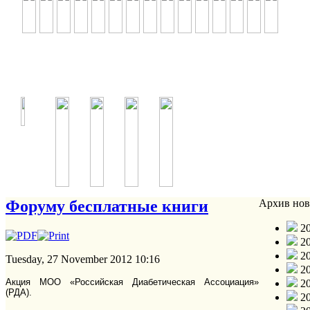
Форуму бесплатные книги
Архив нов
20
20
20
Tuesday, 27 November 2012 10:16
20
Акция МОО «Российская Диабетическая Ассоциация»
20
(РДА).
20