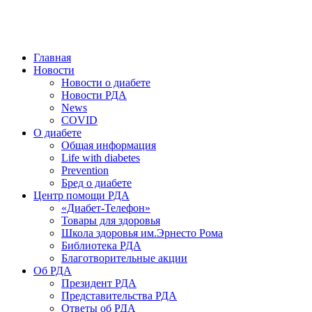
победить. ©: Хорхе Каналес, 1996.
2026 — 2030 в РДА — пятилетка предотвращения «болезней
цивилизации» путем популяризации здорового питания.
Главная
Новости
Новости о диабете
Новости РДА
News
COVID
О диабете
Общая информация
Life with diabetes
Prevention
Бред о диабете
Центр помощи РДА
«Диабет-Телефон»
Товары для здоровья
Школа здоровья им.Эрнесто Рома
Библиотека РДА
Благотворительные акции
Об РДА
Президент РДА
Представительства РДА
Ответы об РДА