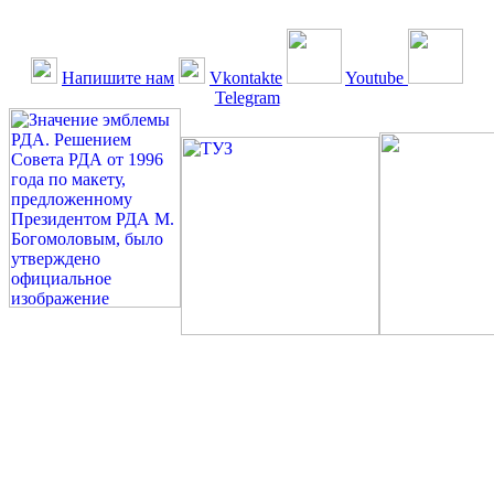
Напишите нам
Vkontakte
Youtube
Telegram
©: Российская Диабетическая Газета и Российская
Диабетическая Ассоциация, 1990 - 2026. Использование,
перепечатка, цитирование, комментирование любых материалов,
текстов возможны ТОЛЬКО ПО ПИСЬМЕННОМУ
РАЗРЕШЕНИЮ РЕДАКЦИИ
Миссия РДА — излечение человека с сахарным диабетом. ©:
Богомолов М.В., 1996.
Сахарный диабет — не образ жизни, а враг, которого нужно