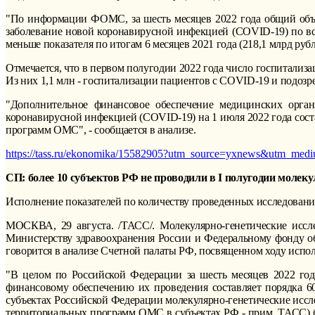
"По информации ФОМС, за шесть месяцев 2022 года общий объе
заболевание новой коронавирусной инфекцией (COVID-19) по все
меньше показателя по итогам 6 месяцев 2021 года (218,1 млрд рубл
Отмечается, что в первом полугодии 2022 года число госпитализ
Из них 1,1 млн - госпитализации пациентов с COVID-19 и подозре
"Дополнительное финансовое обеспечение медицинских орга
коронавирусной инфекцией (COVID-19) на 1 июля 2022 года сост
программ ОМС", - сообщается в анализе.
https://tass.ru/ekonomika/15582905?utm_source=yxnews&utm_med
СП: более 10 субъектов РФ не проводили в I полугодии молек
Исполнение показателей по количеству проведенных исследовани
МОСКВА, 29 августа. /ТАСС/. Молекулярно-генетические иссл
Министерству здравоохранения России и Федеральному фонду о
говорится в анализе Счетной палаты РФ, посвященном ходу испо
"В целом по Российской Федерации за шесть месяцев 2022 год
финансовому обеспечению их проведения составляет порядка 60
субъектах Российской Федерации молекулярно-генетические иссле
территориальных программ ОМС в субъектах РФ - прим. ТАСС) б