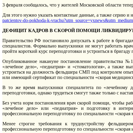
3 февраля сообщалось, что у жителей Московской области тепе
Для этого нужно указать контактные данные, а также серию и
patcientov-do-pokhoda-k-vrachu?utm_source=yxnews&utm_medi
ДЕФИЦИТ КАДРОВ В СКОРОЙ ПОМОЩИ ЛИКВИДИРУ
Правительство РФ постановило допускать к работе в бригада
специалистов. Формально выпускники не могут работать врач
пройти короткий курс переподготовки и устроиться в бригаду
Опубликованное накануне постановление правительства №14
«лечебное дело», «педиатрия» и «стоматология», а также в
устроиться на должность фельдшера СМП под контролем опы
или имеющий сертификат по специальности «скорая медицинс
В то же время выпускники специалитета по «лечебному д
переподготовки, однако трудиться смогут также только с наста
Без учета норм постановления врач скорой помощи, чтобы ра
«лечебное дело» или «педиатрия» и подготовку в интер
профессиональную переподготовку по специальности «скорая м
Менее строгие требования к трудоустройству фельдшеро
профессиональную переподготовку по специальности «скорая 