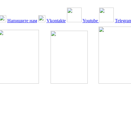
Напишите нам
Vkontakte
Youtube
Telegra
ская Ассоциация, 1990 - 2026. Использование, перепечатка, цитир
ТОЛЬКО ПО ПИСЬМЕННОМУ РАЗРЕШЕНИЮ РЕДАКЦИИ
РДА — излечение человека с сахарным диабетом. ©: Богомолов М.В
бет — не образ жизни, а враг, которого нужно победить. ©: Хорхе К
тилетка предотвращения «болезней цивилизации» путем популяриз