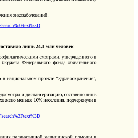
вления онкозаболеваний.
2Fsearch%3Ftext%3D
составило лишь 24,3 млн человек
 профилактическими смотрами, утвержденного в
 бюджета Федерального фонда обязательного
 в национальном проекте "Здравоохранение",
едосмотры и диспансеризацию, составило лишь
охвачено меньше 10% населения, подчеркнули в
2Fsearch%3Ftext%3D
зания паллиативной медицинской помощи в