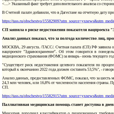
<…> Указанный факт требует дополнительного анализа со сторон
В Счетной палате добавили, что в Дагестане на отчетную дату пр
https://tass.ru/obschestvo/15582909?utm_source=yxnews&utm_
СП заявила о риске недостижения показателя нацпроекта 
Анализ данных показал, что за полгода количество лиц, п
МОСКВА, 29 августа. /ТАСС/. Счетная палата (СП) РФ заявила о
нацпроекте "Здравоохранение". Об этом говорится в понедел
медицинского страхования (ФОМС) за январь - июнь текущего год
"Существует риск недостижения целевого показателя по проце
который к окончанию 2022 года должен составить 53,5%", - говори
Анализ данных, предоставленных ФОМС, показал, что за шесть м
24,3 млн человек, или 16,8% от численности населения страны.
СП.
https://tass.ru/obschestvo/15582915?utm_source=yxnews&utm_
Паллиативная медицинская помощь станет доступна в днев
Минздрав дополнил классификатор о лицензионных требова