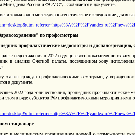
ы Минздрава России и ФОМС", - сообщается в документе.
овели только одно молекулярно-генетическое исследование для выя
medium=desktop&utm_referrer=https%3A%2F%2Fyandex.ru%2Fnews%
"Здравоохранение" по профосмотрам
рошедших профилактические медосмотры и диспансеризацию, 
 риске недостижения в 2022 году целевого показателя по охвату
ьник в анализе Счетной палаты, посвященном ходу исполнения
а.
нту охвата граждан профилактическими осмотрами, утвержденного
тся в документе.
есяцев 2022 года количество лиц, прошедших профилактические м
 При этом в ряде субъектов РФ профилактическими мероприятиями 
medium=desktop&utm_referrer=https%3A%2F%2Fyandex.ru%2Fnews%
ном стационаре
ниях к медицинским организациям нормой о возможности ока