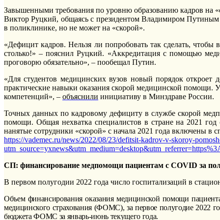
Завышенными требования по уровню образованию кадров на 
Виктор Руцкий, общаясь с президентом Владимиром Путиным в 
в поликлинике, но не может на «скорой».
«Дефицит кадров. Нельзя ли попробовать так сделать, чтобы в
столько!» – пояснил Руцкий. «Аккредитация с помощью меди
проговорю обязательно», – пообещал Путин.
«Для студентов медицинских вузов новый порядок откроет 
практические навыки оказания скорой медицинской помощи. У
компетенций», –
объяснили
инициативу в Минздраве России.
Точных данных по кадровому дефициту в службе скорой медп
помощи. Общая нехватка специалистов в стране на 2021 год 
нанятые сотрудники «скорой» с начала 2021 года включены в сп
https://vademec.ru/news/2022/08/23/defitsit-kadrov-v-skoroy-pomosh
utm_source=yxnews&utm_medium=desktop&utm_referrer=https
СП: финансирование медпомощи пациентам с COVID за полг
В первом полугодии 2022 года число госпитализаций в стаци
Объем финансирования оказания медицинской помощи пациентам
медицинского страхования (ФОМС), за первое полугодие 2022 го
бюджета ФОМС за январь-июнь текущего года.