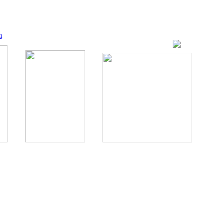
m
ование, комментирование любых материалов, текстов возможны
., 1996.
аналес, 1996.
ации здорового питания.