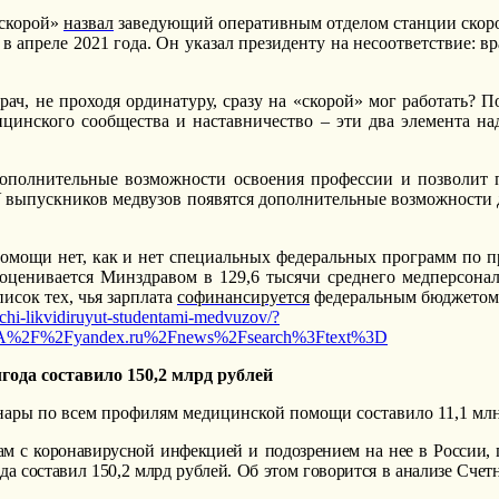
«скорой»
назвал
заведующий оперативным отделом станции скор
апреле 2021 года. Он указал президенту на несоответствие: вр
рач, не проходя ординатуру, сразу на «скорой» мог работать? 
цинского сообщества и наставничество – эти два элемента н
дополнительные возможности освоения профессии и позволит 
 выпускников медвузов появятся дополнительные возможности д
омощи нет, как и нет специальных федеральных программ по 
оценивается Минздравом в 129,6 тысячи среднего медперсонала
исок тех, чья зарплата
софинансируется
федеральным бюджетом
chi-likvidiruyut-studentami-medvuzov/?
%3A%2F%2Fyandex.ru%2Fnews%2Fsearch%3Ftext%3D
ода составило 150,2 млрд рублей
онары по всем профилям медицинской помощи составило 11,1 мл
 с коронавирусной инфекцией и подозрением на нее в России, 
да составил 150,2 млрд рублей. Об этом говорится в анализе Сч