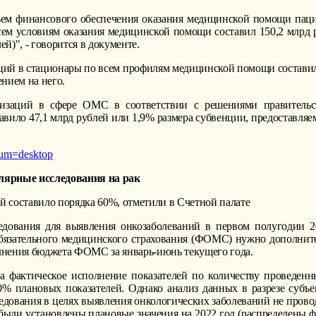
м финансового обеспечения оказания медицинской помощи пацие
м условиям оказания медицинской помощи составил 150,2 млрд ру
ей)", - говорится в документе.
аций в стационары по всем профилям медицинской помощи составил
нием на него.
низаций в сфере ОМС в соответствии с решениями правительс
авило 47,1 млрд рублей или 1,9% размера субвенции, предоставля
ium=desktop
улярные исследования на рак
й составило порядка 60%, отметили в Счетной палате
едования для выявления онкозаболеваний в первом полугодии 2
бязательного медицинского страхования (ФОМС) нужно дополните
лнения бюджета ФОМС за январь-июнь текущего года.
а фактическое исполнение показателей по количеству проведенн
% плановых показателей. Однако анализ данных в разрезе субъе
дования в целях выявления онкологических заболеваний не провод
ыли установлены плановые значения на 2022 год (распределены ф