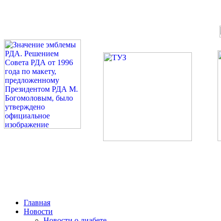
©: Российская Диабетическая Газета и Российская Диабетиче
Миссия 
Сахарный диа
2026 — 2030 в РДА — пя
Главная
Новости
Новости о диабете