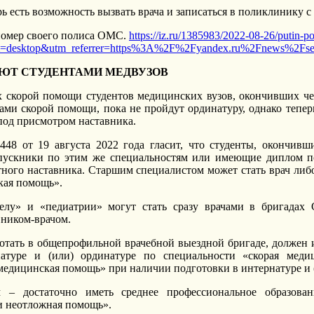
рь есть возможность вызвать врача и записаться в поликлинику
 номер своего полиса ОМС.
https://iz.ru/1385983/2022-08-26/putin-po
um=desktop&utm_referrer=https%3A%2F%2Fyandex.ru%2Fnews%2Fs
ЮТ СТУДЕНТАМИ МЕДВУЗОВ
х скорой помощи студентов медицинских вузов, окончивших че
ами скорой помощи, пока не пройдут ординатуру, однако тепер
 под присмотром наставника.
48 от 19 августа 2022 года гласит, что студенты, окончивш
ыпускники по этим же специальностям или имеющие диплом по
тного наставника. Старшим специалистом может стать врач л
кая помощь».
елу» и «педиатрии» могут стать сразу врачами в бригадах
вником-врачом.
ботать в общепрофильной врачебной выездной бригаде, должен 
натуре и (или) ординатуре по специальности «скорая мед
едицинская помощь» при наличии подготовки в интернатуре и (
м – достаточно иметь среднее профессиональное образова
и неотложная помощь».