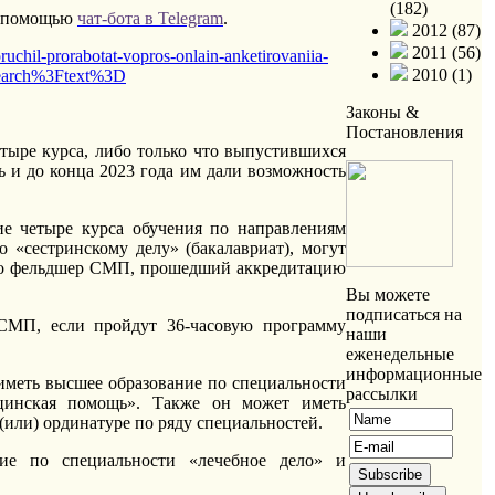
(182)
 с помощью
чат-бота в Telegram
.
2012 (87)
2011 (56)
ruchil-prorabotat-vopros-onlain-anketirovaniia-
2010 (1)
earch%3Ftext%3D
Законы &
Постановления
тыре курса, либо только что выпустившихся
ь и до конца 2023 года им дали возможность
ие четыре курса обучения по направлениям
 «сестринскому делу» (бакалавриат), могут
ибо фельдшер СМП, прошедший аккредитацию
Вы можете
подписаться на
 СМП, если пройдут 36-часовую программу
наши
еженедельные
информационные
иметь высшее образование по специальности
рассылки
ицинская помощь». Также он может иметь
или) ординатуре по ряду специальностей.
ние по специальности «лечебное дело» и