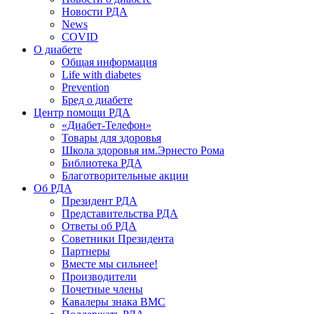
Новости РДА
News
COVID
О диабете
Общая информация
Life with diabetes
Prevention
Бред о диабете
Центр помощи РДА
«Диабет-Телефон»
Товары для здоровья
Школа здоровья им.Эрнесто Рома
Библиотека РДА
Благотворительные акции
Об РДА
Президент РДА
Представительства РДА
Ответы об РДА
Советники Президента
Партнеры
Вместе мы сильнее!
Производители
Почетные члены
Кавалеры знака ВМС