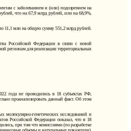
нтам с заболеванием и (или) подозрением на
блей, что на 67,9 млрд рублей, или на 68,9%,
о 11,1 млн на общую сумму 551,2 млрд рублей.
тва Российской Федерации в связи с новой
емой регионам для реализации территориальных
022 года не проводились в 18 субъектах РФ,
льно проанализировать данный факт. Об этом
ых молекулярно-генетических исследований и
ктов Российской Федерации показал, что в 18
ились, при том что комиссиями (по разработке
инансовые объемы и натуральные показатели).