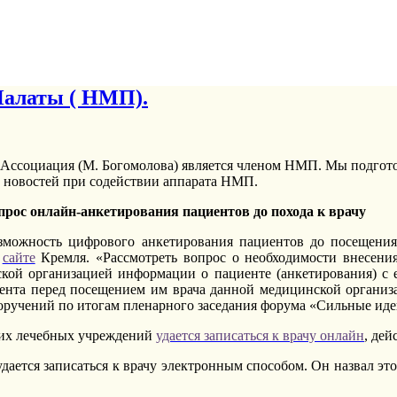
алаты ( НМП).
Ассоциация (М. Богомолова) является членом НМП. Мы подгот
 новостей при содействии аппарата НМП.
прос онлайн-анкетирования пациентов до похода к врачу
зможность цифрового анкетирования пациентов до посещения
а
сайте
Кремля.
«Рассмотреть вопрос о необходимости внесения
кой организацией информации о пациенте (анкетирования) с 
циента перед посещением им врача данной медицинской органи
оручений по итогам пленарного заседания форума «Сильные иде
ских лечебных учреждений
удается записаться к врачу онлайн
, дей
дается записаться к врачу электронным способом. Он назвал эт