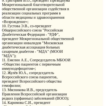
9. Григорьев В.О., президент Президиума
Межрегиональной благотворительной
общественной организации содействия в
реализации социальных программ в
области медицины и здравоохранения
«Возрождение»;
10. Густова Э.В., со-президент
Общероссийского союза "Российская
Диабетическая Федерация - "РДФ",
президент Межрегиональной общественной
организации инвалидов "Московская
диабетическая ассоциация больных
сахарным диабетом - "МДА" (МООИ
"МДА");
11. Емелин А.Е., Сопредседатель МБООИ
«Общество пациентов с первичным
иммунодефицитом»;
12. Жулёв Ю.А., сопредседатель
Всероссийского союза пациентов,
президент Всероссийского общества
гемофилии;
13. Мясникова И.В., председатель
Правления Всероссийской организации
редких (орфанных) заболеваний (ВООЗ);
14. Каримова С.И., президент