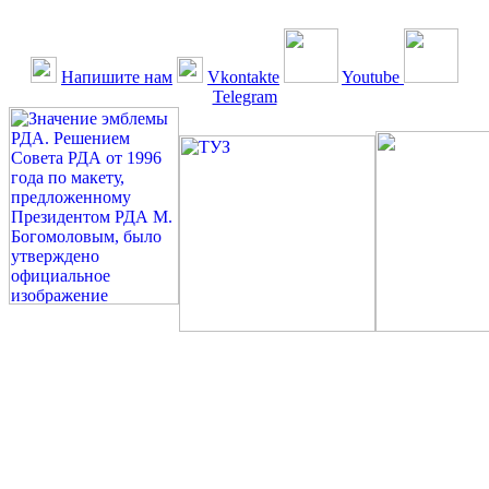
Напишите нам
Vkontakte
Youtube
Telegram
©: Российская Диабетическая Газета и Российская
Диабетическая Ассоциация, 1990 - 2026. Использование,
перепечатка, цитирование, комментирование любых материалов,
текстов возможны ТОЛЬКО ПО ПИСЬМЕННОМУ
РАЗРЕШЕНИЮ РЕДАКЦИИ
Миссия РДА — излечение человека с сахарным диабетом. ©:
Богомолов М.В., 1996.
Сахарный диабет — не образ жизни, а враг, которого нужно