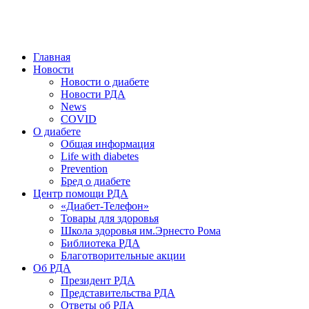
победить. ©: Хорхе Каналес, 1996.
2026 — 2030 в РДА — пятилетка предотвращения «болезней
цивилизации» путем популяризации здорового питания.
Главная
Новости
Новости о диабете
Новости РДА
News
COVID
О диабете
Общая информация
Life with diabetes
Prevention
Бред о диабете
Центр помощи РДА
«Диабет-Телефон»
Товары для здоровья
Школа здоровья им.Эрнесто Рома
Библиотека РДА
Благотворительные акции
Об РДА
Президент РДА
Представительства РДА
Ответы об РДА