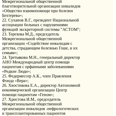
Межрегиональной общественной
благотворительной организации инвалидов
«Общество взаимопомощи при болезни
Бехтерева»;
22. Суханов В.Г., президент Национальной
ассоциации больных с нарушениями
функций экскреторной системы "АСТОМ";
23. Терехова М.Д., председатель
Межрегиональной общественной
организации «Содействие инвалидам с
детства, страдающим болезнью Гоше, и их
семьям»;
24. Третьякова М.Н., генеральный директор
АНО Международный центр помощи
пациентам с орфанными заболеваниями
«Редкие Люди»;
25. Федермессер А.К., член Правления
Фонда «Вера»;
26. Хвостикова Е.А., директор Автономной
некоммерческой организации Центр
помощи пациентам «Геном»;
27. Христова И.М., председатель
Межрегиональной общественной
организации инвалидов -нефрологических
и трансплантированных пациентов