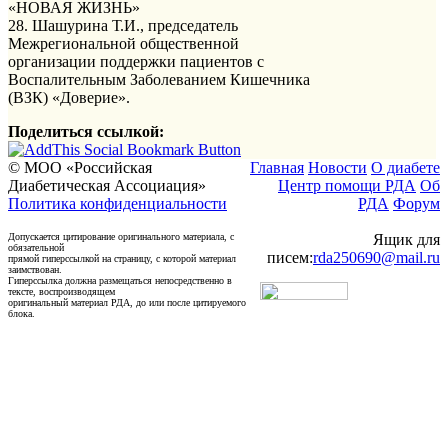
«НОВАЯ ЖИЗНЬ»
28. Шашурина Т.И., председатель
Межрегиональной общественной
организации поддержки пациентов с
Воспалительным Заболеванием Кишечника
(ВЗК) «Доверие».
Поделиться ссылкой:
© МОО «Российская
Главная
Новости
О диабете
Диабетическая Ассоциация»
Центр помощи РДА
Об
Политика конфиденциальности
РДА
Форум
Допускается цитирование оригинального материала, с
Ящик для
обязательной
писем:
rda250690@mail.ru
прямой гиперссылкой на страницу, с которой материал
заимствован.
Гиперссылка должна размещаться непосредственно в
тексте, воспроизводящем
оригинальный материал РДА, до или после цитируемого
блока.