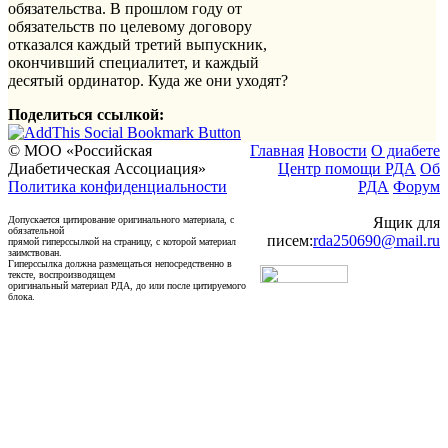
обязательства. В прошлом году от
обязательств по целевому договору
отказался каждый третий выпускник,
окончивший специалитет, и каждый
десятый ординатор. Куда же они уходят?
Поделиться ссылкой:
© МОО «Российская
Главная
Новости
О диабете
Диабетическая Ассоциация»
Центр помощи РДА
Об
Политика конфиденциальности
РДА
Форум
Допускается цитирование оригинального материала, с
Ящик для
обязательной
писем:
rda250690@mail.ru
прямой гиперссылкой на страницу, с которой материал
заимствован.
Гиперссылка должна размещаться непосредственно в
тексте, воспроизводящем
оригинальный материал РДА, до или после цитируемого
блока.