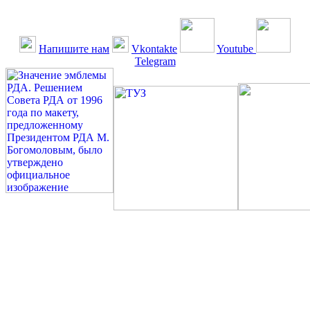
Напишите нам
Vkontakte
Youtube
Telegram
©: Российская Диабетическая Газета и Российская
Диабетическая Ассоциация, 1990 - 2026. Использование,
перепечатка, цитирование, комментирование любых материалов,
текстов возможны ТОЛЬКО ПО ПИСЬМЕННОМУ
РАЗРЕШЕНИЮ РЕДАКЦИИ
Миссия РДА — излечение человека с сахарным диабетом. ©:
Богомолов М.В., 1996.
Сахарный диабет — не образ жизни, а враг, которого нужно