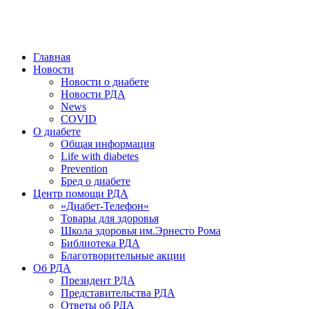
победить. ©: Хорхе Каналес, 1996.
2026 — 2030 в РДА — пятилетка предотвращения «болезней
цивилизации» путем популяризации здорового питания.
Главная
Новости
Новости о диабете
Новости РДА
News
COVID
О диабете
Общая информация
Life with diabetes
Prevention
Бред о диабете
Центр помощи РДА
«Диабет-Телефон»
Товары для здоровья
Школа здоровья им.Эрнесто Рома
Библиотека РДА
Благотворительные акции
Об РДА
Президент РДА
Представительства РДА
Ответы об РДА