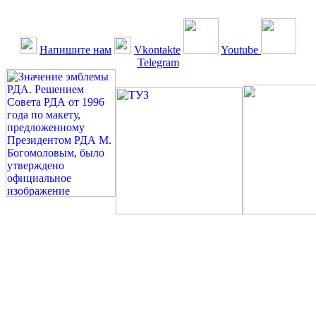
Напишите нам
Vkontakte
Youtube
Telegram
©: Российская Диабетическая Газета и Российская
Диабетическая Ассоциация, 1990 - 2026. Использование,
перепечатка, цитирование, комментирование любых материалов,
текстов возможны ТОЛЬКО ПО ПИСЬМЕННОМУ
РАЗРЕШЕНИЮ РЕДАКЦИИ
Миссия РДА — излечение человека с сахарным диабетом. ©:
Богомолов М.В., 1996.
Сахарный диабет — не образ жизни, а враг, которого нужно