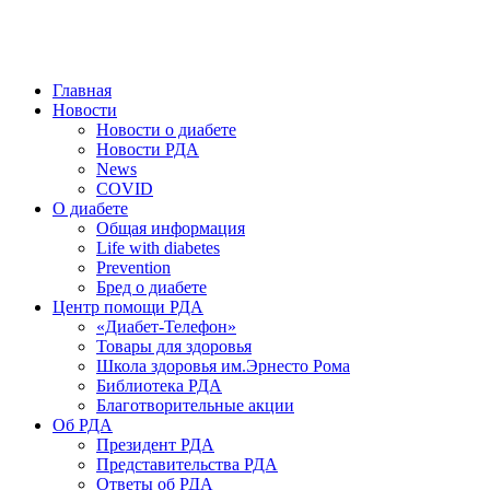
победить. ©: Хорхе Каналес, 1996.
2026 — 2030 в РДА — пятилетка предотвращения «болезней
цивилизации» путем популяризации здорового питания.
Главная
Новости
Новости о диабете
Новости РДА
News
COVID
О диабете
Общая информация
Life with diabetes
Prevention
Бред о диабете
Центр помощи РДА
«Диабет-Телефон»
Товары для здоровья
Школа здоровья им.Эрнесто Рома
Библиотека РДА
Благотворительные акции
Об РДА
Президент РДА
Представительства РДА
Ответы об РДА