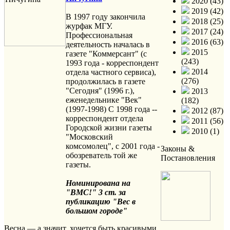
2020 (43)
2019 (42)
В 1997 году закончила
2018 (25)
журфак МГУ.
2017 (24)
Профессиональная
2016 (63)
деятельность началась в
2015
газете "Коммерсант" (с
(243)
1993 года - корреспондент
2014
отдела частного сервиса),
(276)
продолжилась в газете
"Сегодня" (1996 г.),
2013
еженедельнике "Век"
(182)
(1997-1998) С 1998 года --
2012 (87)
корреспондент отдела
2011 (56)
Городской жизни газеты
2010 (1)
"Московский
комсомолец", с 2001 года -
Законы &
обозреватель той же
Постановления
газеты.
Номинирована на
"ВМС!" 3 ст. за
публикацию "Вес в
большом городе"
Весна — а значит, хочется быть красивыми