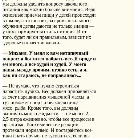
мы должны уделить вопросу школьного
питания как можно больше внимания. Ведь
основные приемы пищи у детей происходят
в школе, а это значит, за время школьного
обучения детям даются не только знания —
у них формируется стиль питания. И от
того, будет ли он правильным, зависит их
здоровье и качество жизни.
— Михаил. У меня к вам нетипичный
вопрос: я бы хотел набрать вес. Я вроде и
ем много, а все худой и худой. У моего
папы, между прочим, пузико есть, а я,
как ни стараюсь, не поправляюсь...
— Не думаю, что нужно стремиться
нарастить пузико. Вес должен прибавляться
за счет наращивания мышечной массы, а
тут поможет спорт и белковая пища —
мясо, рыба. Кроме того, вы должны
выпивать много жидкости — не менее 2—
2,5 литра ежедневно, чтобы все процессы в
организме, биохимические реакции
протекали нормально. И постарайтесь все-
таки спать ночью, не тусоваться, если вы