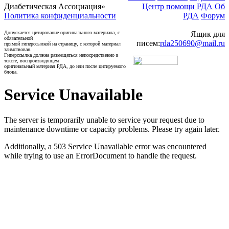
Диабетическая Ассоциация»
Центр помощи РДА
Об
Политика конфиденциальности
РДА
Форум
Допускается цитирование оригинального материала, с
Ящик для
обязательной
писем:
rda250690@mail.ru
прямой гиперссылкой на страницу, с которой материал
заимствован.
Гиперссылка должна размещаться непосредственно в
тексте, воспроизводящем
оригинальный материал РДА, до или после цитируемого
блока.
Service Unavailable
The server is temporarily unable to service your request due to
maintenance downtime or capacity problems. Please try again later.
Additionally, a 503 Service Unavailable error was encountered
while trying to use an ErrorDocument to handle the request.