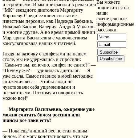
Вы можете
и стройными. И мы пригласили в редакцию
подписаться на
“МК” звездного диетолога Маргариту
наши
Королеву. Среди ее клиентов такие
еженедельные
известные персоны, как Надежда Бабкина,
информационные
Николай Басков, Валерия, Андрей Малахов
рассылки
и многие другие. А во время прямой линии
Маргарита Васильевна с удовольствием
консультировала наших читателей.
Глядя на вазочку с конфетами на нашем
столе, мы не удержались и спросили:
“Сами-то вы, конечно, конфет не едите?” —
“Почему же? — удивилась диетолог. — Я
уже съела. Самое главное в моей методике
снижения веса — чтобы люди не
чувствовали себя ущемленными и
несчастными. Поэтому я говорю: есть
можно все!”
— Маргарита Васильевна, ожирение уже
можно считать бичом россиян или
шансы все-таки есть?
— Пока еще лишний вес не стал нашим
бичом. И я могу констатировать, что все