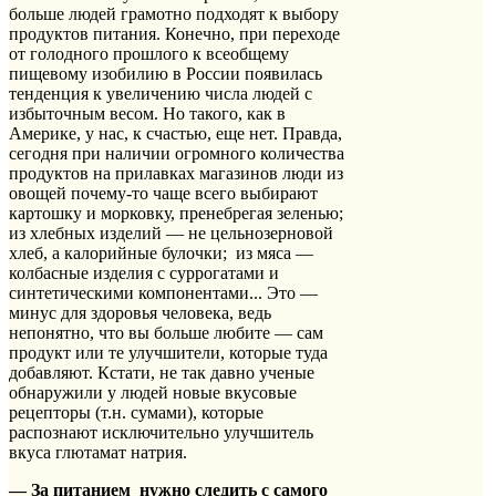
больше людей грамотно подходят к выбору
продуктов питания. Конечно, при переходе
от голодного прошлого к всеобщему
пищевому изобилию в России появилась
тенденция к увеличению числа людей с
избыточным весом. Но такого, как в
Америке, у нас, к счастью, еще нет. Правда,
сегодня при наличии огромного количества
продуктов на прилавках магазинов люди из
овощей почему-то чаще всего выбирают
картошку и морковку, пренебрегая зеленью;
из хлебных изделий — не цельнозерновой
хлеб, а калорийные булочки; из мяса —
колбасные изделия с суррогатами и
синтетическими компонентами... Это —
минус для здоровья человека, ведь
непонятно, что вы больше любите — сам
продукт или те улучшители, которые туда
добавляют. Кстати, не так давно ученые
обнаружили у людей новые вкусовые
рецепторы (т.н. сумами), которые
распознают исключительно улучшитель
вкуса глютамат натрия.
— За питанием нужно следить с самого