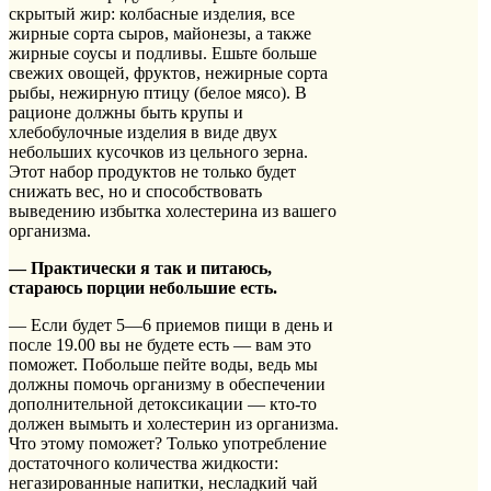
скрытый жир: колбасные изделия, все
жирные сорта сыров, майонезы, а также
жирные соусы и подливы. Ешьте больше
свежих овощей, фруктов, нежирные сорта
рыбы, нежирную птицу (белое мясо). В
рационе должны быть крупы и
хлебобулочные изделия в виде двух
небольших кусочков из цельного зерна.
Этот набор продуктов не только будет
снижать вес, но и способствовать
выведению избытка холестерина из вашего
организма.
— Практически я так и питаюсь,
стараюсь порции небольшие есть.
— Если будет 5—6 приемов пищи в день и
после 19.00 вы не будете есть — вам это
поможет. Побольше пейте воды, ведь мы
должны помочь организму в обеспечении
дополнительной детоксикации — кто-то
должен вымыть и холестерин из организма.
Что этому поможет? Только употребление
достаточного количества жидкости:
негазированные напитки, несладкий чай