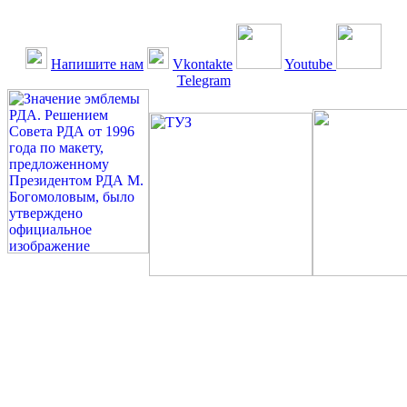
Напишите нам
Vkontakte
Youtube
Telegram
©: Российская Диабетическая Газета и Российская
Диабетическая Ассоциация, 1990 - 2026. Использование,
перепечатка, цитирование, комментирование любых материалов,
текстов возможны ТОЛЬКО ПО ПИСЬМЕННОМУ
РАЗРЕШЕНИЮ РЕДАКЦИИ
Миссия РДА — излечение человека с сахарным диабетом. ©:
Богомолов М.В., 1996.
Сахарный диабет — не образ жизни, а враг, которого нужно