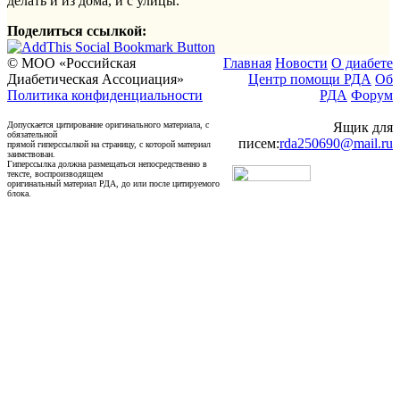
делать и из дома, и с улицы.
Поделиться ссылкой:
© МОО «Российская
Главная
Новости
О диабете
Диабетическая Ассоциация»
Центр помощи РДА
Об
Политика конфиденциальности
РДА
Форум
Допускается цитирование оригинального материала, с
Ящик для
обязательной
писем:
rda250690@mail.ru
прямой гиперссылкой на страницу, с которой материал
заимствован.
Гиперссылка должна размещаться непосредственно в
тексте, воспроизводящем
оригинальный материал РДА, до или после цитируемого
блока.