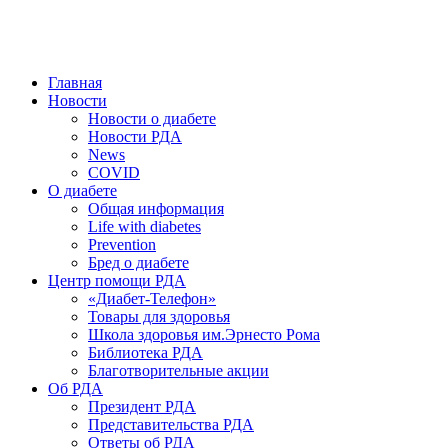
победить. ©: Хорхе Каналес, 1996.
2026 — 2030 в РДА — пятилетка предотвращения «болезней
цивилизации» путем популяризации здорового питания.
Главная
Новости
Новости о диабете
Новости РДА
News
COVID
О диабете
Общая информация
Life with diabetes
Prevention
Бред о диабете
Центр помощи РДА
«Диабет-Телефон»
Товары для здоровья
Школа здоровья им.Эрнесто Рома
Библиотека РДА
Благотворительные акции
Об РДА
Президент РДА
Представительства РДА
Ответы об РДА