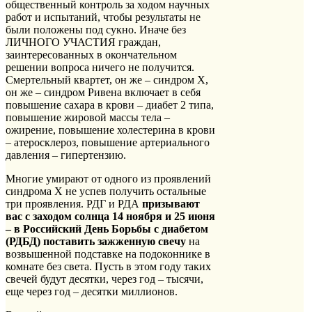
общественный контроль за ходом научных
работ и испытаний, чтобы результаты не
были положены под сукно. Иначе без
ЛИЧНОГО УЧАСТИЯ граждан,
заинтересованных в окончательном
решении вопроса ничего не получится.
Смертельный квартет, он же – синдром Х,
он же – синдром Ривена включает в себя
повышение сахара в крови – диабет 2 типа,
повышение жировой массы тела –
ожирение, повышение холестерина в крови
– атеросклероз, повышение артериального
давления – гипертензию.
Многие умирают от одного из проявлений
синдрома Х не успев получить остальные
три проявления. РДГ и РДА
призывают
вас с заходом солнца 14 ноября и 25 июня
– в Российский День Борьбы с диабетом
(РДБД) поставить зажженную свечу
на
возвышенной подставке на подоконнике в
комнате без света. Пусть в этом году таких
свечей будут десятки, через год – тысячи,
еще через год – десятки миллионов.