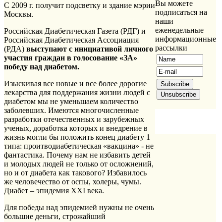
Вы можете
С 2009 г. получит подсветку и здание мэрии
подписаться на
Москвы.
наши
еженедельные
Российская Диабетическая Газета (РДГ) и
информационные
Российская Диабетическая Ассоциация
рассылки
(РДА)
выступают с инициативой личного
участия граждан в голосование «ЗА»
победу над диабетом.
Изыскивая все новые и все более дорогие
лекарства для поддержания жизни людей с
диабетом мы не уменьшаем количество
заболевших. Имеются многочисленные
разработки отечественных и зарубежных
ученых, доработка которых и внедрение в
жизнь могли бы положить конец диабету 1
типа: проитводиабетическая «вакцина» - не
фантастика. Почему нам не избавить детей
и молодых людей не только от осложнений,
но и от диабета как такового? Избавилось
же человечество от оспы, холеры, чумы.
Диабет – эпидемия XXI века.
Для победы над эпидемией нужны не очень
большие деньги, строжайший