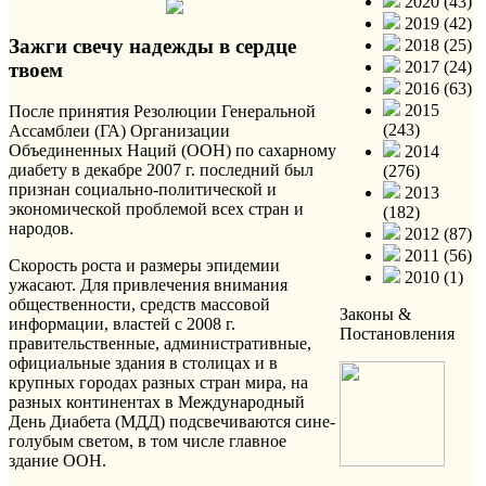
2020 (43)
2019 (42)
Зажги свечу надежды в сердце
2018 (25)
2017 (24)
твоем
2016 (63)
2015
После принятия Резолюции Генеральной
(243)
Ассамблеи (ГА) Организации
Объединенных Наций (ООН) по сахарному
2014
диабету в декабре 2007 г. последний был
(276)
признан социально-политической и
2013
экономической проблемой всех стран и
(182)
народов.
2012 (87)
2011 (56)
Скорость роста и размеры эпидемии
2010 (1)
ужасают. Для привлечения внимания
общественности, средств массовой
Законы &
информации, властей с 2008 г.
Постановления
правительственные, административные,
официальные здания в столицах и в
крупных городах разных стран мира, на
разных континентах в Международный
День Диабета (МДД) подсвечиваются сине-
голубым светом, в том числе главное
здание ООН.