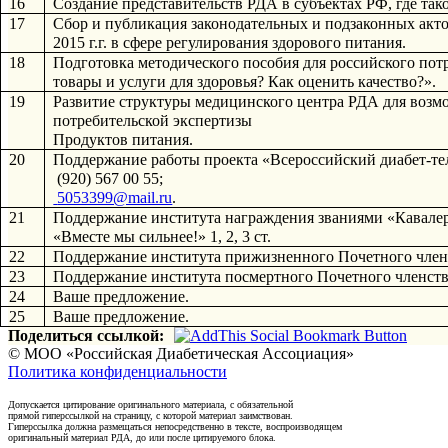
16
Создание представительств РДА в субъектах РФ, где так
17
Сбор и публикация законодательных и подзаконных акт
2015 г.г. в сфере регулирования здорового питания.
18
Подготовка методического пособия для российского потр
товары и услуги для здоровья? Как оценить качество?».
19
Развитие структуры медицинского центра РДА для возмо
потребительской экспертизы
Продуктов питания.
20
Поддержание работы проекта «Всероссийский диабет-теле
 (920) 567 00 55; 
5053399@mail.ru
.
21
Поддержание института награждения званиями «Кавалер
«Вместе мы сильнее!» 1, 2, 3 ст.
22
Поддержание института прижизненного Почетного член
23
Поддержание института посмертного Почетного членств
24
Ваше предложение.
25
Ваше предложение.
Поделиться ссылкой:
© МОО «Российская Диабетическая Ассоциация»
Политика конфиденциальности
Допускается цитирование оригинального материала, с обязательной
прямой гиперссылкой на страницу, с которой материал заимствован.
Гиперссылка должна размещаться непосредственно в тексте, воспроизводящем
оригинальный материал РДА, до или после цитируемого блока.