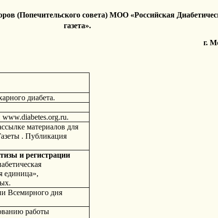
оров (Попечительского совета) МОО «Российская Диабетичес
газета». 
г. М
харного диабета.
 www.diabetes.org.ru.
ссылке материалов для 
азеты . Публикация 
ртизы и регистрации
абетическая 
 единица», 
ых.
и Всемирного дня 
ованию работы 