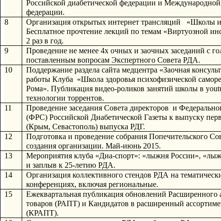
Российской диабетической федерации и Международной 
федерации.
8
Организация открытых интернет трансляций   «Школы им
Бесплатное прочтение лекций по темам «Виртуозной инс
2 раз в год.
9
Проведение не менее 4х очных и заочных заседаний с го
поставленным вопросам Экспертного Совета РДА.
10
Поддержание раздела сайта медцентра «Заочная консуль
работы Клуба  «Школа здоровья психофизической саморе
Рома». Публикация видео-роликов занятий школы в youtu
технологии торрентов.
11
Проведение заседания Совета директоров  и Федерально
(ФРС) Российской Диабетической Газеты к выпуску перв
(Крым, Севастополь) выпуска РДГ.
12
Подготовка и проведение собрания Попечительского Сов
создания организации. Май-июнь 2015.
13
Мероприятия клуба «Диа-спорт»: «лыжня России», «лыж
и заплыв к 25-летию РДА.
14
Организация коллективного стендов РДА на тематически
конференциях, включая региональные.
15
Ежеквартальная публикация обновлений Расширенного а
товаров (РАПТ) и Кандидатов в расширенный ассортиме
(КРАПТ).