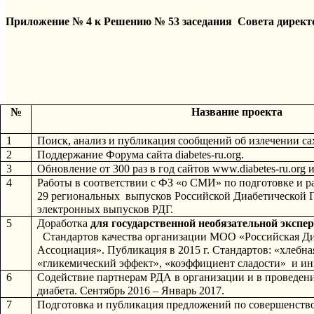
Приложение № 4 к Решению № 53 заседания  Совета директ
№
Название проекта
1
Поиск, анализ и публикация сообщений об излечении са
2
Поддержание Форума сайта diabetes-ru.org.
3
Обновление от 300 раз в год сайтов www.diabetes-ru.org и
4
Работы в соответствии с ФЗ «о СМИ» по подготовке и ра
29 региональных  выпусков Российской Диабетической Г
электронных выпусков РДГ.
5
Доработка 
для государственной необязательной экспе
  Стандартов качества организации МОО «Российская Ди
Ассоциация». Публикация в 2015 г. Стандартов: «хлебная
«гликемический эффект», «коэффициент сладости»  и ин
6
Содействие партнерам РДА в организации и в проведени
диабета. Сентябрь 2016 – Январь 2017.
7
Подготовка и публикация предложений по совершенств