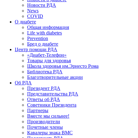
Новости РДА
News
COVID
О диабете
Общая информация
Life with diabetes
Prevention
Бред о диабете
Центр помощи РДА
«Диабет-Телефон»
Товары для здоровья
Школа здоровья им.Эрнесто Рома
Библиотека РДА
Благотворительные акции
Об РДА
Президент РДА
Представительства РДА
Ответы об РДА
Советники Президента
Партнеры
Вместе мы сильнее!
Производители
Почетные члены
Кавалеры знака ВМС