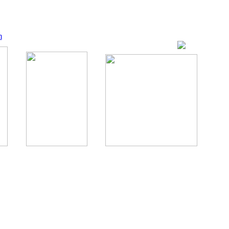
m
ование, комментирование любых материалов, текстов возможны
., 1996.
аналес, 1996.
ации здорового питания.