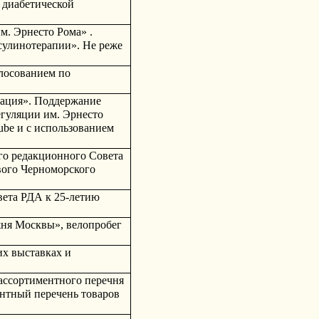
диабетической 
. Эрнесто Рома» . 
улинотерапии». Не реже 
лосованием по 
тация». Поддержание 
гуляции им. Эрнесто 
be и с использованием 
го редакционного Совета 
ого Черноморского 
ета РДА к 25-летию 
ня Москвы», велопробег 
х выставках и 
ссортиментного перечня 
нтный перечень товаров 