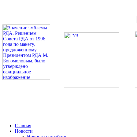
©: Российская Диабетическая Газета и Российская Диабетиче
Миссия 
Сахарный диа
2026 — 2030 в РДА — пя
Главная
Новости
Новости о диабете