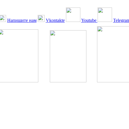
Напишите нам
Vkontakte
Youtube
Telegra
ская Ассоциация, 1990 - 2026. Использование, перепечатка, цитир
ТОЛЬКО ПО ПИСЬМЕННОМУ РАЗРЕШЕНИЮ РЕДАКЦИИ
РДА — излечение человека с сахарным диабетом. ©: Богомолов М.В
бет — не образ жизни, а враг, которого нужно победить. ©: Хорхе К
тилетка предотвращения «болезней цивилизации» путем популяриз