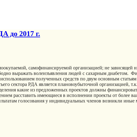
А до 2017 г.
амоокупаемой, самофинансируемой организацией; не зависящей н
вободно выражать волеизъявления людей с сахарным диабетом. 
 использованием полученных средств по двум основным статьям 
тьего сектора РДА является плановоубыточной организацией, т.к
деления какие из предложенных проектов должны финансировать
нием расставить имеющиеся в исполнении проекты от более важ
зультатам голосования у индивидуальных членов возникли иные