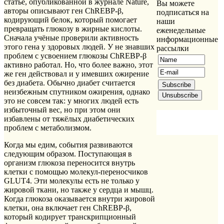
статье, опубликованной в журнале Nature,
Вы можете
авторы описывают ген ChREBP-β,
подписаться на
кодирующий белок, который помогает
наши
превращать глюкозу в жирные кислоты.
еженедельные
Сначала учёные проверили активность
информационные
этого гена у здоровых людей. У не знавших
рассылки
проблем с усвоением глюкозы ChREBP-β
активно работал. Но, что более важно, этот
же ген действовал и у имевших ожирение
без диабета. Обычно диабет считается
неизбежным спутником ожирения, однако
это не совсем так: у многих людей есть
избыточный вес, но при этом они
избавлены от тяжёлых диабетических
проблем с метаболизмом.
Когда мы едим, события развиваются
следующим образом. Поступающая в
организм глюкоза переносится внутрь
клетки с помощью молекул-переносчиков
GLUT4. Эти молекулы есть не только у
жировой ткани, но также у сердца и мышц.
Когда глюкоза оказывается внутри жировой
клетки, она включает ген ChREBP-β,
который кодирует транскрипционный