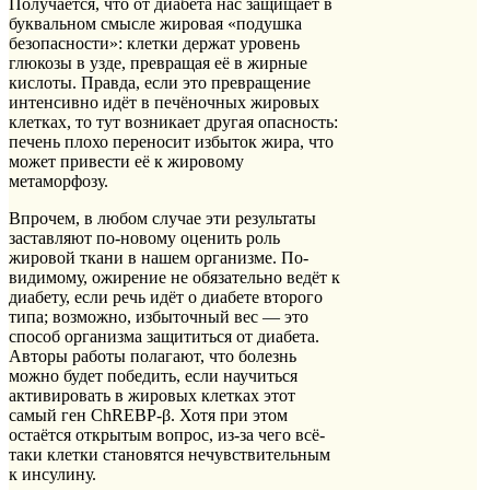
Получается, что от диабета нас защищает в
буквальном смысле жировая «подушка
безопасности»: клетки держат уровень
глюкозы в узде, превращая её в жирные
кислоты. Правда, если это превращение
интенсивно идёт в печёночных жировых
клетках, то тут возникает другая опасность:
печень плохо переносит избыток жира, что
может привести её к жировому
метаморфозу.
Впрочем, в любом случае эти результаты
заставляют по-новому оценить роль
жировой ткани в нашем организме. По-
видимому, ожирение не обязательно ведёт к
диабету, если речь идёт о диабете второго
типа; возможно, избыточный вес — это
способ организма защититься от диабета.
Авторы работы полагают, что болезнь
можно будет победить, если научиться
активировать в жировых клетках этот
самый ген ChREBP-β. Хотя при этом
остаётся открытым вопрос, из-за чего всё-
таки клетки становятся нечувствительным
к инсулину.