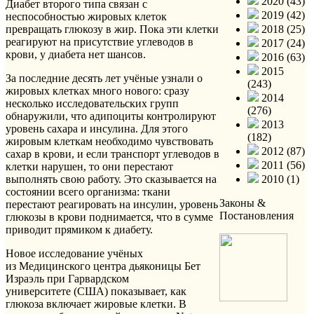
2020 (43)
Диабет второго типа связан с
2019 (42)
неспособностью жировых клеток
превращать глюкозу в жир. Пока эти клетки
2018 (25)
реагируют на присутствие углеводов в
2017 (24)
крови, у диабета нет шансов.
2016 (63)
2015
За последние десять лет учёные узнали о
(243)
жировых клетках много нового: сразу
2014
несколько исследовательских групп
(276)
обнаружили, что адипоциты контролируют
2013
уровень сахара и инсулина. Для этого
(182)
жировым клеткам необходимо чувствовать
2012 (87)
сахар в крови, и если транспорт углеводов в
2011 (56)
клетки нарушен, то они перестают
выполнять свою работу. Это сказывается на
2010 (1)
состоянии всего организма: ткани
Законы &
перестают реагировать на инсулин, уровень
Постановления
глюкозы в крови поднимается, что в сумме
приводит прямиком к диабету.
Новое исследование учёных
из Медицинского центра дьяконицы Бет
Израэль при Гарвардском
университете (США) показывает, как
глюкоза включает жировые клетки. В