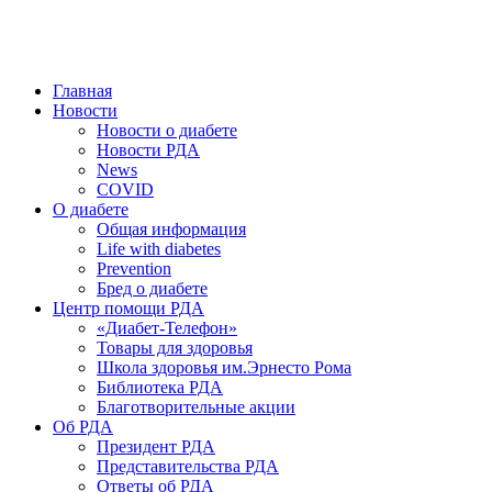
победить. ©: Хорхе Каналес, 1996.
2026 — 2030 в РДА — пятилетка предотвращения «болезней
цивилизации» путем популяризации здорового питания.
Главная
Новости
Новости о диабете
Новости РДА
News
COVID
О диабете
Общая информация
Life with diabetes
Prevention
Бред о диабете
Центр помощи РДА
«Диабет-Телефон»
Товары для здоровья
Школа здоровья им.Эрнесто Рома
Библиотека РДА
Благотворительные акции
Об РДА
Президент РДА
Представительства РДА
Ответы об РДА