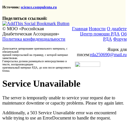
Источник:
science.compulenta.ru
Поделиться ссылкой:
© МОО «Российская
Главная
Новости
О диабете
Диабетическая Ассоциация»
Центр помощи РДА
Об
Политика конфиденциальности
РДА
Форум
Допускается цитирование оригинального материала, с
Ящик для
обязательной
писем:
rda250690@mail.ru
прямой гиперссылкой на страницу, с которой материал
заимствован.
Гиперссылка должна размещаться непосредственно в
тексте, воспроизводящем
оригинальный материал РДА, до или после цитируемого
блока.
Service Unavailable
The server is temporarily unable to service your request due to
maintenance downtime or capacity problems. Please try again later.
Additionally, a 503 Service Unavailable error was encountered
while trying to use an ErrorDocument to handle the request.