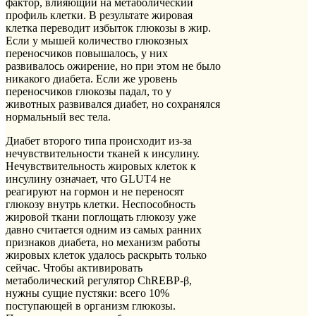
фактор, влияющий на метаболический
профиль клетки. В результате жировая
клетка переводит избыток глюкозы в жир.
Если у мышей количество глюкозных
переносчиков повышалось, у них
развивалось ожирение, но при этом не было
никакого диабета. Если же уровень
переносчиков глюкозы падал, то у
животных развивался диабет, но сохранялся
нормальный вес тела.
Диабет второго типа происходит из-за
нечувствительности тканей к инсулину.
Нечувствительность жировых клеток к
инсулину означает, что GLUT4 не
реагируют на гормон и не переносят
глюкозу внутрь клетки. Неспособность
жировой ткани поглощать глюкозу уже
давно считается одним из самых ранних
признаков диабета, но механизм работы
жировых клеток удалось раскрыть только
сейчас. Чтобы активировать
метаболический регулятор ChREBP-β,
нужны сущие пустяки: всего 10%
поступающей в организм глюкозы.