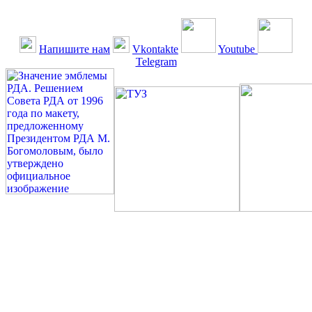
Напишите нам
Vkontakte
Youtube
Telegram
©: Российская Диабетическая Газета и Российская
Диабетическая Ассоциация, 1990 - 2026. Использование,
перепечатка, цитирование, комментирование любых материалов,
текстов возможны ТОЛЬКО ПО ПИСЬМЕННОМУ
РАЗРЕШЕНИЮ РЕДАКЦИИ
Миссия РДА — излечение человека с сахарным диабетом. ©:
Богомолов М.В., 1996.
Сахарный диабет — не образ жизни, а враг, которого нужно