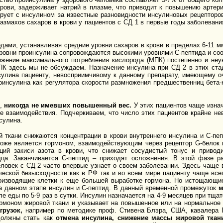
рови, задерживает натрий в плазме, что приводит к повышению артери
ет с инсулином за известные разновидности инсулиновых рецепторов
размахов сахаров в крови у пациентов с СД 1 в первые годы заболевани
одами, устанавливая средние уровни сахаров в крови в пределах 6-11 м
ровни проинсулина сопровождаются высокими уровнями С-пептида и соо
ижение максимального потребления кислорода (МПК) постепенно и неу
МПК здесь мы не обсуждаем. Назначение инсулина при СД 2 в этих ст
сулина пациенту, невосприимчивому к данному препарату, имеющему оч
инсулина как регулятора скорости размножения предшественниц бета-к
2,
никогда не имевших повышенный вес.
У этих пациентов чаще изна
 взаимодействия. Подчеркиваем, что число этих пациентов крайне не
сулина.
 ткани снижаются концентрации в крови внутреннего инсулина и С-пеп
тоже является гормоном, взаимодействующим через рецептор
G
-белок
ций закиси азота в крови, что снижает сосудистый тонус и привод
дца. Заканчивается С-пептид – приходят осложнения. В этой фазе р
еловек с СД 2 часто впервые узнает о своем заболевании. Здесь чаще 
ической безысходности как в РФ так и во всем мире пациенту чаще вс
производящие клетки к еще большей выработке гормона. Но истощающи
а данном этапе инсулин и С-пептид. В данный временной промежуток
м
сле еды по 5-9 раз в сутки. Инсулин назначается на 4-9 месяцев при тщ
гормоном жировой ткани и указывает на повышенное или на нормальное
рузок,
например по методике проф. Стивена Блэра, США, кавалера П
должны стать как
отмена инсулина, снижение массы жировой ткани