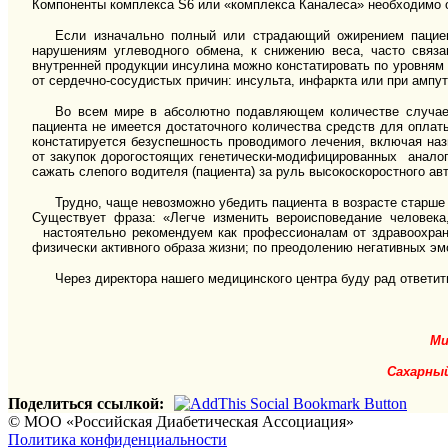
Компоненты комплекса
S
6 или «комплекса Каналеса» необходимо 
Если изначально полный или страдающий ожирением пациен
нарушениям углеводного обмена, к снижению веса, часто связа
внутренней продукции инсулина можно констатировать по уровням 
от сердечно-сосудистых причин: инсульта, инфаркта или при ампут
Во всем мире в абсолютно подавляющем количестве случаев
пациента не имеется достаточного количества средств для опла
констатируется безуспешность проводимого лечения, включая на
от закупок дорогостоящих генетически-модифицированных аналог
сажать слепого водителя (пациента) за руль высокоскоростного ав
Трудно, чаще невозможно убедить пациента в возрасте старше 
Существует фраза: «Легче изменить вероисповедание человека
настоятельно рекомендуем как профессионалам от здравоохране
физически активного образа жизни; по преодолению негативных эм
Через директора нашего медицинского центра буду рад ответи
Ми
Сахарный
Поделиться ссылкой:
© МОО «Российская Диабетическая Ассоциация»
Политика конфиденциальности