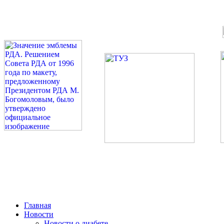
©: Российская Диабетическая Газета и Российская Диабетиче
Миссия 
Сахарный диа
2026 — 2030 в РДА — пя
Главная
Новости
Новости о диабете