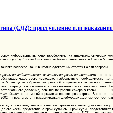
типа (СД2): преступление или наказание
совой информации, включая зарубежные; на эндокринологических конг
рапии при СД 2 приводит к неоправданной ранней инвалидизации
больн
ановке вопросов, так и в научно-адекватных ответах на эти вопросы.
о разными заболеваниями, вызванными разными причинами;
но по вол
е обсуждаем чаще всего имеющуюся абсолютную необходимость назна
ще более целесообразно говорить об эпидемическом распространени
ервую очередь, как считается, с повышением массы жировой ткани. 
ие артериального давления, повышение уровня сахара в крови. Инс
ного обмена
с частичной нормализацией сахаров в крови. В соответств
 2002 г., предлагается придерживаться
следующих принципов при назн
 всегда сопровождается изначально крайне высокими уровнями инсул
ющая его часть представлена проинсулином. Проинсулин представляет 
ство проинсулина у здорового человека составляет 5-7% от общего кол