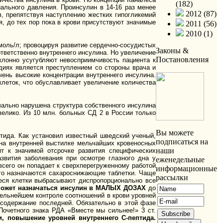
(182)
ального давления. Проинсулин в 14-16 раз менее
2012 (87)
, препятствуя наступлению жестких гипогликемий
я, до тех пор пока в крови присутствуют значимые
2011 (56)
2010 (1)
моль/л; провоцируя развитие сердечно-сосудистых
Законы &
тветственно внутреннего инсулина. Но увеличение
Постановления
клонно усугубляют невосприимчивость пациента к
адиях является преступлением со стороны врача и
ень высокие концентрации внутреннего инсулина.
леток, что обуславливает увеличение количества
чально нарушена структура собственного инсулина
велико. Из 10 млн. больных СД 2 в России только
Вы можете
тида. Как установил известный шведский ученый,
подписаться на
 на внутренней выстилке мельчайших кровеносных
наши
ит к значимой отсрочке развития специфических
азвития заболевания при осмотре глазного дна у
еженедельные
всего он попадает к сверхперегруженному работой
информационные
его назначаются сахароснижающие таблетки. Чаще
рассылки
еся клетки выбрасывают диспропорционально все
ожет назначаться инсулин в МАЛЫХ ДОЗАХ
до
ательнейшем контроле соотношений в крови уровней
 содержание последней. Обязательно в этой фазе
очетного знака РДА «Вместе мы сильнее!» 3 ст.
, повышение уровней внутреннего С-пептида.