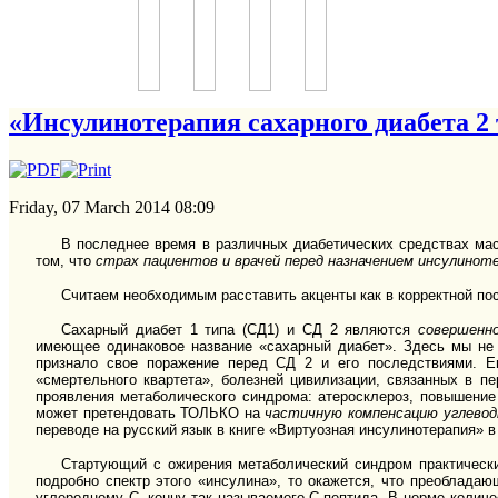
«Инсулинотерапия сахарного диабета 2 
Friday, 07 March 2014 08:09
В последнее время в различных диабетических средствах мас
том, что
страх пациентов и врачей перед назначением инсулиноте
Считаем необходимым расставить акценты как в корректной пост
Сахарный диабет 1 типа (СД1) и СД 2 являются
совершенн
имеющее одинаковое название «сахарный диабет». Здесь мы н
признало свое поражение перед СД 2 и его последствиями. Е
«смертельного квартета», болезней цивилизации, связанных в п
проявления метаболического синдрома: атеросклероз, повышен
может претендовать ТОЛЬКО на
частичную компенсацию углевод
переводе на русский язык в книге «Виртуозная инсулинотерапия» в
Стартующий с ожирения метаболический синдром практически
подробно спектр этого «инсулина», то окажется, что преоблада
углеродному С- концу так называемого С-пептида. В норме количе