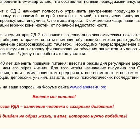
определять ежеквартально, что составляет полный период жизни инсул
т с СД 2 начинает полностью утрачивать внутреннюю продукцию ин
нному со значимой потерей глюкозы с мочой, то назначение инсули
проинсулина, инсулина, С-пептида в крови. К сожалению чаще наши пац
ации нижних конечностей; от почечной недостаточности.
 инсулин при СД 2 назначают по социально-экономическим показател
ты общения с врачом, оплаты внимания обучающей самоконтролю диабет
значение сахароснижающих таблеток. Необходимо перераспределение с
ов инсулина в сторону финансирования обучения пациентов и членов 
томобиля? Длину его пробега это не увеличит.
40 лет изменить привычки питания; ввести в режим дня регулярные аэро
, чем его образ жизни». Для того чтобы назначение инсулина при 
ния, так и самим пациентам предпринять все возможные и невозможн
оций, депрессии, уныния, зависти, и иных психологических последстви
ть на ваши вопросы на Форуме сайта
www
.
diabetes
-
ru
.
org
Вместе мы сильнее!
ссия РДА – излечение человека с сахарным диабетом!
 диабет не образ жизни, а враг, которого нужно победить!