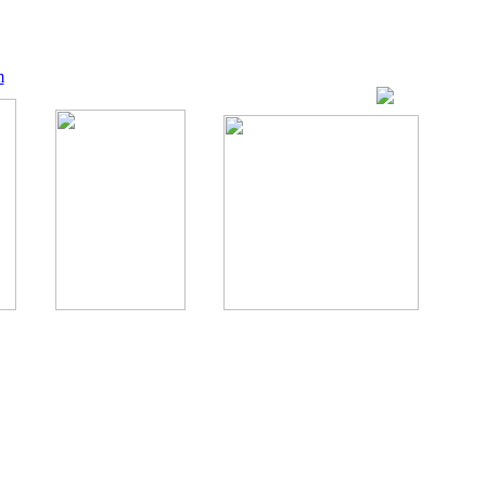
m
ование, комментирование любых материалов, текстов возможны
., 1996.
аналес, 1996.
ации здорового питания.