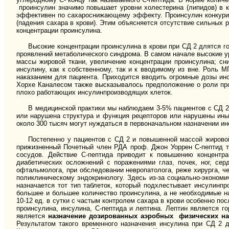
проинсулин значимо повышает уровни холестерина (липидов) в к
эффективен по сахароснижающему эффекту. Проинсулин конкуриру
(падения сахара в крови). Этим объясняется отсутствие сильных 
концентрации проинсулина.
Высокие концентрации проинсулина в крови при СД 2 длятся г
проявлений метаболического синдрома. В самом начале высокие у
массы жировой ткани, увеличение концентрации проинсулина; сн
инсулину, как к собственному, так и к вводимому из вне. Роль 
наказанием для пациента. Приходится вводить огромные дозы ин
Хорхе Каналесом также высказывалось предположение о роли про
плохо работающих инсулинпроизводящих клеток.
В медицинской практики мы наблюдаем 3-5% пациентов с СД 
или нарушена структура и функция рецепторов или нарушены иные
около 300 тысяч могут нуждаться в первоначальном назначении ин
Постепенно у пациентов с СД 2 и повышенной массой жировой
прижизненный Почетный член РДА проф. Джон Уоррен С-пептид 
сосудов. Действие С-пептида приводит к повышению концентра
диабетических осложнений с поражениями глаз, почек, ног, сер
офтальмолога, при обследовании невропатолога, реже хирурга, ч
поликлиническому эндокринологу. Здесь из-за социально-эконом
назначается тот тип таблеток, который подхлестывает инсулин
большее и большее количество проинсулина, а не необходимые н
10-12 ед. в сутки с частым контролем сахара в крови особенно по
проинсулина, инсулина, С-пептида и лептина. Лептин является 
является
назначение дозированных аэробных физических наг
Результатом такого временного назначения инсулина при СД 2 