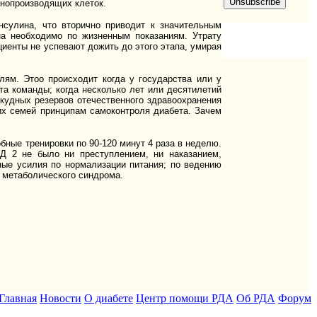
инопроизводящих клеток.
сулина, что вторично приводит к значительным
на необходимо по жизненным показаниям. Утрату
иенты не успевают дожить до этого этапа, умирая
ям. Этоо происходит когда у государства или у
а команды; когда несколько лет или десятилетий
кудных резервов отечественного здравоохранения
их семей принципам самоконтроля диабета. Зачем
бные тренировки по 90-120 минут 4 раза в неделю.
СД 2 не было ни преступлением, ни наказанием,
ые усилия по нормализации питания; по ведению
й метаболического синдрома.
Главная
Новости
О диабете
Центр помощи РДА
Об РДА
Форум