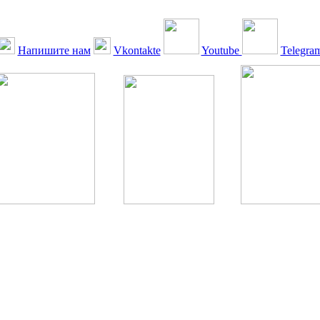
Напишите нам
Vkontakte
Youtube
Telegra
ская Ассоциация, 1990 - 2026. Использование, перепечатка, цитир
ТОЛЬКО ПО ПИСЬМЕННОМУ РАЗРЕШЕНИЮ РЕДАКЦИИ
РДА — излечение человека с сахарным диабетом. ©: Богомолов М.В
бет — не образ жизни, а враг, которого нужно победить. ©: Хорхе К
тилетка предотвращения «болезней цивилизации» путем популяриз