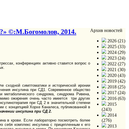
?» ©:М.Богомолов, 2014.
Архив новостей
2026 (21)
2025 (33)
2024 (29)
2023 (24)
рессах, конференциях активно ставится вопрос о
2022 (27)
ых.
2021 (30)
2020 (43)
2019 (42)
е сходной симптоматики и исторической иронии
2018 (25)
чения инсулина при СД1. Современное общество
2017 (24)
и метаболического синдрома, синдрома Ривена,
2016 (63)
Помимо ожирения очень часто имеется три других
улинотерапия при СД 2 в значительной степени
2015
ии с концепцией Хорхе Каналеса, публикованной в
(243)
ачении инсулина при СД 2.
2014
(276)
ина в крови. Если лабораторно посмотреть более
из себя комплекс инсулина с прицепленным к его
2013
ичества инсулина в крови. По концепции Каналеса