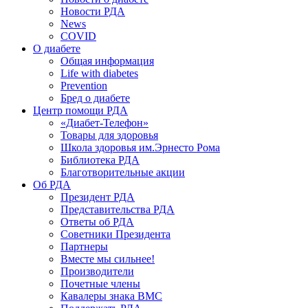
Новости РДА
News
COVID
О диабете
Общая информация
Life with diabetes
Prevention
Бред о диабете
Центр помощи РДА
«Диабет-Телефон»
Товары для здоровья
Школа здоровья им.Эрнесто Рома
Библиотека РДА
Благотворительные акции
Об РДА
Президент РДА
Представительства РДА
Ответы об РДА
Советники Президента
Партнеры
Вместе мы сильнее!
Производители
Почетные члены
Кавалеры знака ВМС