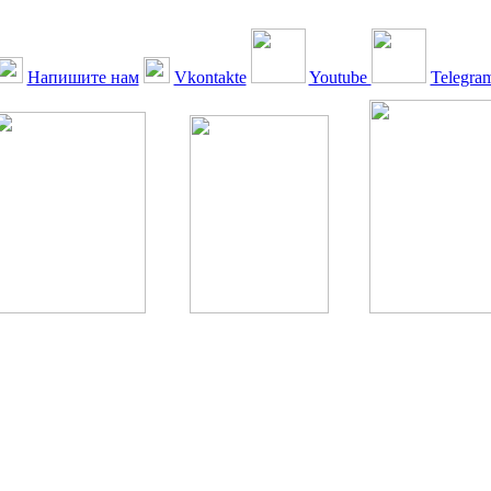
Напишите нам
Vkontakte
Youtube
Telegra
ская Ассоциация, 1990 - 2026. Использование, перепечатка, цитир
ТОЛЬКО ПО ПИСЬМЕННОМУ РАЗРЕШЕНИЮ РЕДАКЦИИ
РДА — излечение человека с сахарным диабетом. ©: Богомолов М.В
бет — не образ жизни, а враг, которого нужно победить. ©: Хорхе К
тилетка предотвращения «болезней цивилизации» путем популяриз