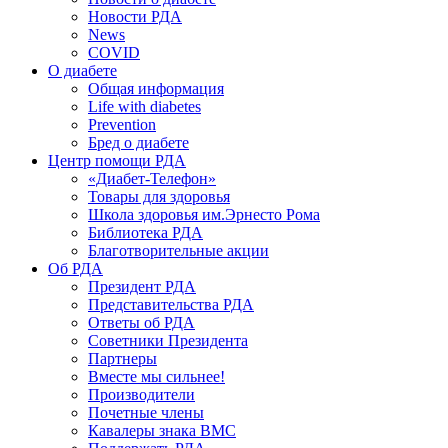
Новости РДА
News
COVID
О диабете
Общая информация
Life with diabetes
Prevention
Бред о диабете
Центр помощи РДА
«Диабет-Телефон»
Товары для здоровья
Школа здоровья им.Эрнесто Рома
Библиотека РДА
Благотворительные акции
Об РДА
Президент РДА
Представительства РДА
Ответы об РДА
Советники Президента
Партнеры
Вместе мы сильнее!
Производители
Почетные члены
Кавалеры знака ВМС