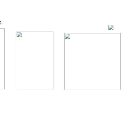
m
ование, комментирование любых материалов, текстов возможны
., 1996.
аналес, 1996.
ации здорового питания.