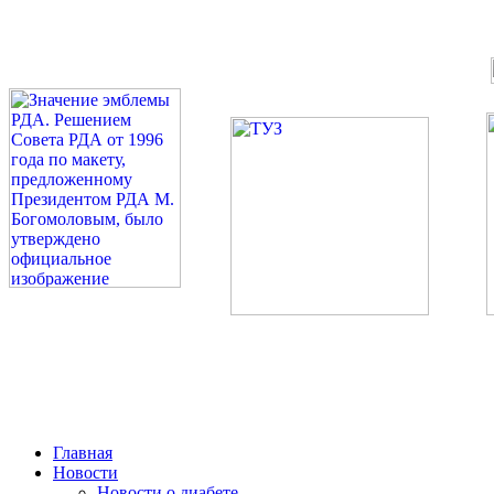
©: Российская Диабетическая Газета и Российская Диабетиче
Миссия 
Сахарный диа
2026 — 2030 в РДА — пя
Главная
Новости
Новости о диабете