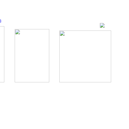
m
ование, комментирование любых материалов, текстов возможны
., 1996.
аналес, 1996.
ации здорового питания.