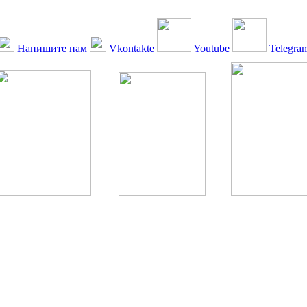
Напишите нам
Vkontakte
Youtube
Telegra
ская Ассоциация, 1990 - 2026. Использование, перепечатка, цитир
ТОЛЬКО ПО ПИСЬМЕННОМУ РАЗРЕШЕНИЮ РЕДАКЦИИ
РДА — излечение человека с сахарным диабетом. ©: Богомолов М.В
бет — не образ жизни, а враг, которого нужно победить. ©: Хорхе К
тилетка предотвращения «болезней цивилизации» путем популяриз