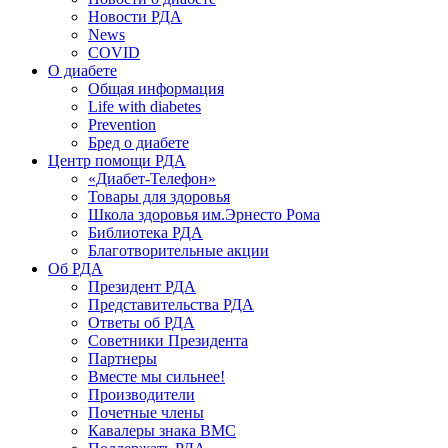
Новости РДА
News
COVID
О диабете
Общая информация
Life with diabetes
Prevention
Бред о диабете
Центр помощи РДА
«Диабет-Телефон»
Товары для здоровья
Школа здоровья им.Эрнесто Рома
Библиотека РДА
Благотворительные акции
Об РДА
Президент РДА
Представительства РДА
Ответы об РДА
Советники Президента
Партнеры
Вместе мы сильнее!
Производители
Почетные члены
Кавалеры знака ВМС