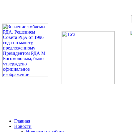
©: Российская Диабетическая Газета и Российская Диабетиче
Миссия 
Сахарный диа
2026 — 2030 в РДА — пя
Главная
Новости
Новости о диабете