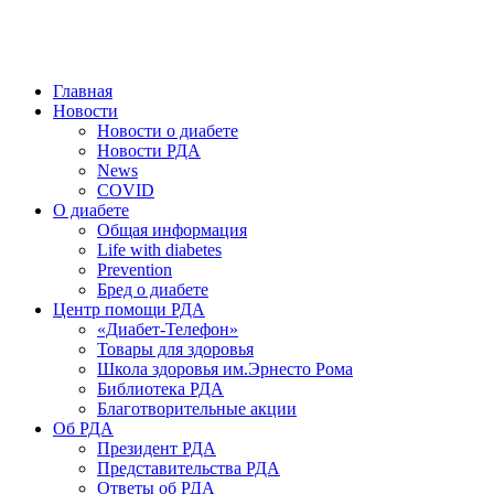
победить. ©: Хорхе Каналес, 1996.
2026 — 2030 в РДА — пятилетка предотвращения «болезней
цивилизации» путем популяризации здорового питания.
Главная
Новости
Новости о диабете
Новости РДА
News
COVID
О диабете
Общая информация
Life with diabetes
Prevention
Бред о диабете
Центр помощи РДА
«Диабет-Телефон»
Товары для здоровья
Школа здоровья им.Эрнесто Рома
Библиотека РДА
Благотворительные акции
Об РДА
Президент РДА
Представительства РДА
Ответы об РДА