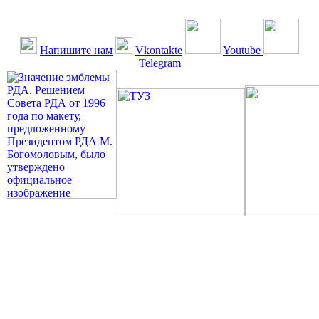
Напишите нам
Vkontakte
Youtube
Telegram
©: Российская Диабетическая Газета и Российская
Диабетическая Ассоциация, 1990 - 2026. Использование,
перепечатка, цитирование, комментирование любых материалов,
текстов возможны ТОЛЬКО ПО ПИСЬМЕННОМУ
РАЗРЕШЕНИЮ РЕДАКЦИИ
Миссия РДА — излечение человека с сахарным диабетом. ©:
Богомолов М.В., 1996.
Сахарный диабет — не образ жизни, а враг, которого нужно