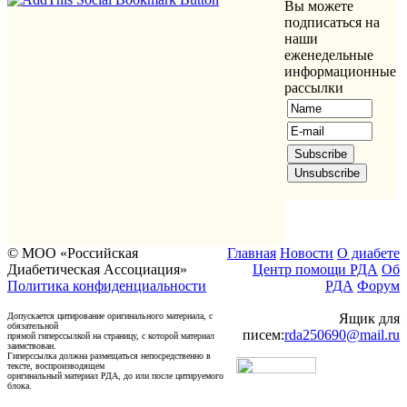
Вы можете
подписаться на
наши
еженедельные
информационные
рассылки
© МОО «Российская
Главная
Новости
О диабете
Диабетическая Ассоциация»
Центр помощи РДА
Об
Политика конфиденциальности
РДА
Форум
Допускается цитирование оригинального материала, с
Ящик для
обязательной
писем:
rda250690@mail.ru
прямой гиперссылкой на страницу, с которой материал
заимствован.
Гиперссылка должна размещаться непосредственно в
тексте, воспроизводящем
оригинальный материал РДА, до или после цитируемого
блока.