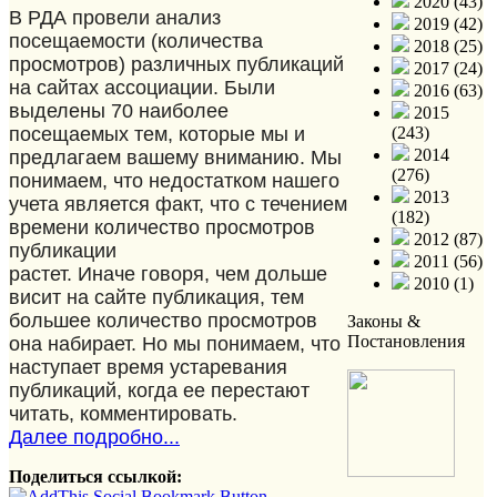
2020 (43)
В РДА провели анализ
2019 (42)
посещаемости (количества
2018 (25)
просмотров) различных публикаций
2017 (24)
на сайтах ассоциации. Были
2016 (63)
выделены 70 наиболее
2015
посещаемых тем, которые мы и
(243)
2014
предлагаем вашему вниманию. Мы
(276)
понимаем, что недостатком нашего
2013
учета является факт, что с течением
(182)
времени количество просмотров
2012 (87)
публикации
2011 (56)
растет. Иначе говоря, чем дольше
2010 (1)
висит на сайте публикация, тем
большее количество просмотров
Законы &
Постановления
она набирает. Но мы понимаем, что
наступает время устаревания
публикаций, когда ее перестают
читать, комментировать.
Далее подробно...
Поделиться ссылкой: